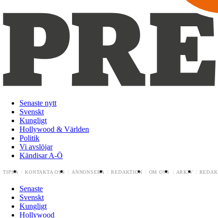
Senaste nytt
Svenskt
Kungligt
Hollywood & Världen
Politik
Vi avslöjar
Kändisar A-Ö
TIPSA
KONTAKTA OSS
ANNONSERA
REDAKTION
OM OSS
ARKIV
REDAK
Senaste
Svenskt
Kungligt
Hollywood