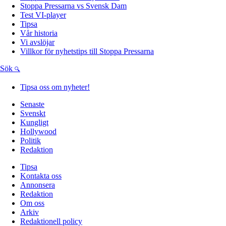
Stoppa Pressarna vs Svensk Dam
Test VI-player
Tipsa
Vår historia
Vi avslöjar
Villkor för nyhetstips till Stoppa Pressarna
Sök
Tipsa oss om nyheter!
Senaste
Svenskt
Kungligt
Hollywood
Politik
Redaktion
Tipsa
Kontakta oss
Annonsera
Redaktion
Om oss
Arkiv
Redaktionell policy