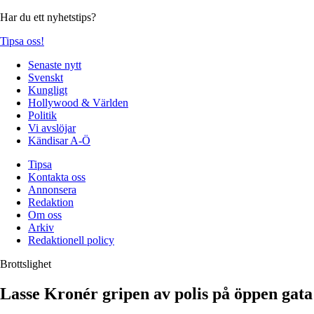
Har du ett nyhetstips?
Tipsa oss!
Senaste nytt
Svenskt
Kungligt
Hollywood & Världen
Politik
Vi avslöjar
Kändisar A-Ö
Tipsa
Kontakta oss
Annonsera
Redaktion
Om oss
Arkiv
Redaktionell policy
Brottslighet
Lasse Kronér gripen av polis på öppen gata