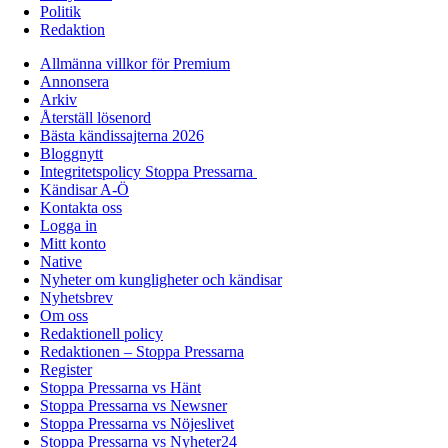
Politik
Redaktion
Allmänna villkor för Premium
Annonsera
Arkiv
Återställ lösenord
Bästa kändissajterna 2026
Bloggnytt
Integritetspolicy Stoppa Pressarna
Kändisar A-Ö
Kontakta oss
Logga in
Mitt konto
Native
Nyheter om kungligheter och kändisar
Nyhetsbrev
Om oss
Redaktionell policy
Redaktionen – Stoppa Pressarna
Register
Stoppa Pressarna vs Hänt
Stoppa Pressarna vs Newsner
Stoppa Pressarna vs Nöjeslivet
Stoppa Pressarna vs Nyheter24