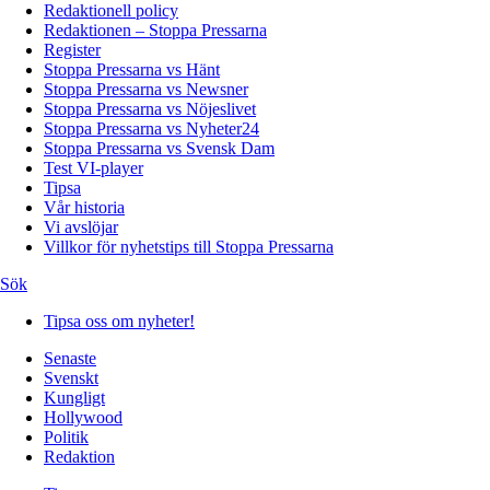
Redaktionell policy
Redaktionen – Stoppa Pressarna
Register
Stoppa Pressarna vs Hänt
Stoppa Pressarna vs Newsner
Stoppa Pressarna vs Nöjeslivet
Stoppa Pressarna vs Nyheter24
Stoppa Pressarna vs Svensk Dam
Test VI-player
Tipsa
Vår historia
Vi avslöjar
Villkor för nyhetstips till Stoppa Pressarna
Sök
Tipsa oss om nyheter!
Senaste
Svenskt
Kungligt
Hollywood
Politik
Redaktion