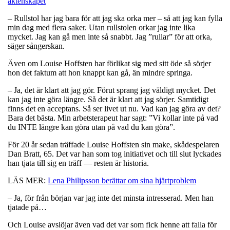
äktenskapet
– Rullstol har jag bara för att jag ska orka mer – så att jag kan fylla
min dag med flera saker. Utan rullstolen orkar jag inte lika
mycket. Jag kan gå men inte så snabbt. Jag ”rullar” för att orka,
säger sångerskan.
Även om Louise Hoffsten har förlikat sig med sitt öde så sörjer
hon det faktum att hon knappt kan gå, än mindre springa.
– Ja, det är klart att jag gör. Förut sprang jag väldigt mycket. Det
kan jag inte göra längre. Så det är klart att jag sörjer. Samtidigt
finns det en acceptans. Så ser livet ut nu. Vad kan jag göra av det?
Bara det bästa. Min arbetsterapeut har sagt: ”Vi kollar inte på vad
du INTE längre kan göra utan på vad du kan göra”.
För 20 år sedan träffade Louise Hoffsten sin make, skådespelaren
Dan Bratt, 65. Det var han som tog initiativet och till slut lyckades
han tjata till sig en träff — resten är historia.
LÄS MER:
Lena Philipsson berättar om sina hjärtproblem
– Ja, för från början var jag inte det minsta intresserad. Men han
tjatade på…
Och Louise avslöjar även vad det var som fick henne att falla för