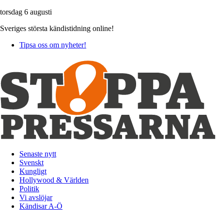
torsdag 6 augusti
Sveriges största kändistidning online!
Tipsa oss om nyheter!
Senaste nytt
Svenskt
Kungligt
Hollywood & Världen
Politik
Vi avslöjar
Kändisar A-Ö