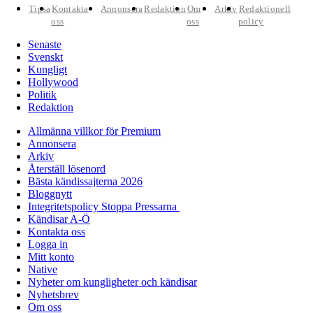
Tipsa
Kontakta
Annonsera
Redaktion
Om
Arkiv
Redaktionell
oss
oss
policy
Senaste
Svenskt
Kungligt
Hollywood
Politik
Redaktion
Allmänna villkor för Premium
Annonsera
Arkiv
Återställ lösenord
Bästa kändissajterna 2026
Bloggnytt
Integritetspolicy Stoppa Pressarna
Kändisar A-Ö
Kontakta oss
Logga in
Mitt konto
Native
Nyheter om kungligheter och kändisar
Nyhetsbrev
Om oss