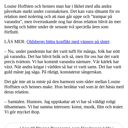
Louise Hoffsten och hennes man har i likhet med alla andra
påverkats starkt under coronakrisen. Det kan vara slitsamt för en
relation med isolering och att man går uppe och ”trampar på
varandra”, men överraskande nog har deras relation blivit än mer
innerlig och bättre under de senaste två speciella åren som
förflutit.
LÄS MER:
Oldsbergs bittra konflikt med vännen på slutet
– Nu, under pandemin har det varit tufft för många, folk har nött
på varandra. Det har blivit bråk och så, men för oss har det varit
precis tvärtom. Vi har kommit varandra närmare. Vår kärlek har
växt. När andra krigar i världen så har vi varit sams. Det har varit
guld måste jag säga. På riktigt, konstaterar sångerskan.
Det går inte att ta miste på den harmoni som råder mellan Louise
Hoffsten och hennes make. Hon berättar vad som är det bästa med
deras relation.
– Samtalen. Humorn. Jag uppskattar att vi har så väldigt roligt
tillsammans. Vi har samma intressen: konst, musik, film och teater.
Vi gör mycket ihop.