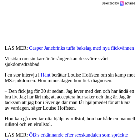
LÄS MER:
Casper Janebrinks tuffa bakslag med nya flickvännen
Vi sidan om sin karriär är sångerskan dessvärre svårt
sjukdomsdrabbad.
I en stor intervju i
Hänt
berättar Louise Hoffsten om sin kamp mot
MS-sjukdomen. Hon minns dagen hon fick diagnosen.
– Den fick jag för 30 år sedan. Jag lever med den och har ändå ett
bra liv. Jag har lärt mig att acceptera hur saker och ting är. Jag är
tacksam att jag bor i Sverige där man får hjälpmedel för att klara
av vardagen, säger Louise Hoffsten.
Hon kan gå men tar ofta hjälp av rullstol, hon har både en manuell
rullstol och en elrullstol.
LÄS MER:
ÖB:s erkännande efter sexskandalen som spräckte