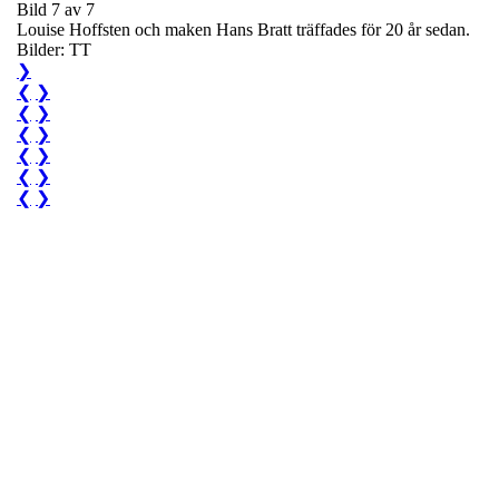
Bild 7 av 7
Louise Hoffsten och maken Hans Bratt träffades för 20 år sedan.
Bilder: TT
❯
❮
❯
❮
❯
❮
❯
❮
❯
❮
❯
❮
❯