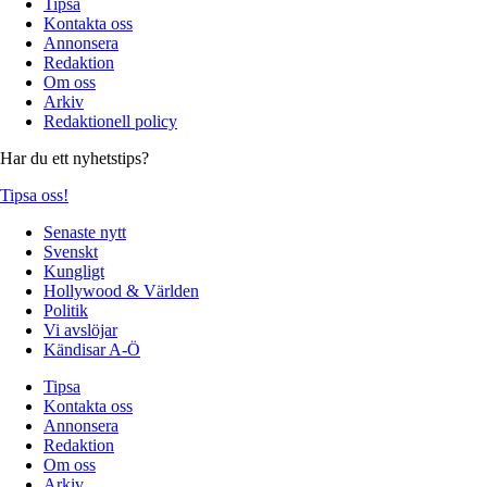
Tipsa
Kontakta oss
Annonsera
Redaktion
Om oss
Arkiv
Redaktionell policy
Har du ett nyhetstips?
Tipsa oss!
Senaste nytt
Svenskt
Kungligt
Hollywood & Världen
Politik
Vi avslöjar
Kändisar A-Ö
Tipsa
Kontakta oss
Annonsera
Redaktion
Om oss
Arkiv