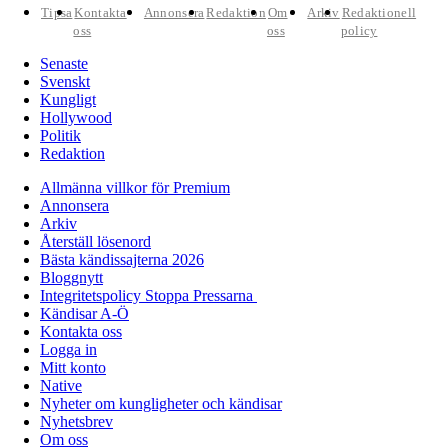
Tipsa
Kontakta
Annonsera
Redaktion
Om
Arkiv
Redaktionell
oss
oss
policy
Senaste
Svenskt
Kungligt
Hollywood
Politik
Redaktion
Allmänna villkor för Premium
Annonsera
Arkiv
Återställ lösenord
Bästa kändissajterna 2026
Bloggnytt
Integritetspolicy Stoppa Pressarna
Kändisar A-Ö
Kontakta oss
Logga in
Mitt konto
Native
Nyheter om kungligheter och kändisar
Nyhetsbrev
Om oss