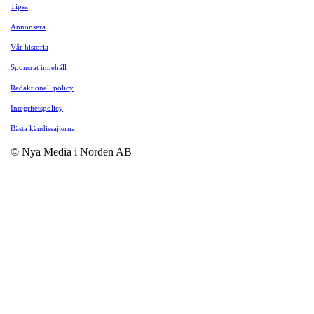
Tipsa
Annonsera
Vår historia
Sponsrat innehåll
Redaktionell policy
Integritetspolicy
Bästa kändissajterna
© Nya Media i Norden AB