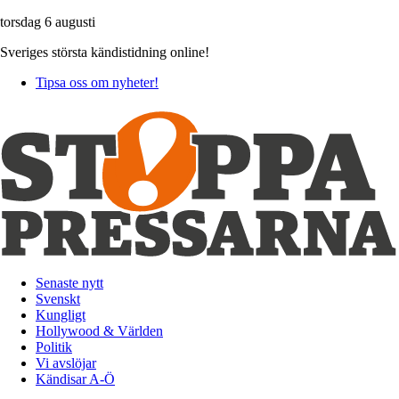
torsdag 6 augusti
Sveriges största kändistidning online!
Tipsa oss om nyheter!
Senaste nytt
Svenskt
Kungligt
Hollywood & Världen
Politik
Vi avslöjar
Kändisar A-Ö