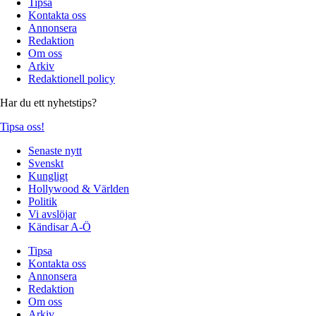
Tipsa
Kontakta oss
Annonsera
Redaktion
Om oss
Arkiv
Redaktionell policy
Har du ett nyhetstips?
Tipsa oss!
Senaste nytt
Svenskt
Kungligt
Hollywood & Världen
Politik
Vi avslöjar
Kändisar A-Ö
Tipsa
Kontakta oss
Annonsera
Redaktion
Om oss
Arkiv