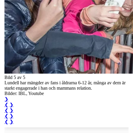
Bild 5 av 5
Lundell har mängder av fans i åldrarna 6-12 år, många av dem är
starkt engagerade i han och mammans relation.
Bilder: IBL, Youtube
❯
❮
❯
❮
❯
❮
❯
❮
❯