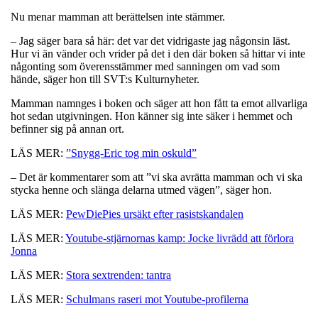
Nu menar mamman att berättelsen inte stämmer.
– Jag säger bara så här: det var det vidrigaste jag någonsin läst.
Hur vi än vänder och vrider på det i den där boken så hittar vi inte
någonting som överensstämmer med sanningen om vad som
hände, säger hon till SVT:s Kulturnyheter.
Mamman namnges i boken och säger att hon fått ta emot allvarliga
hot sedan utgivningen. Hon känner sig inte säker i hemmet och
befinner sig på annan ort.
LÄS MER:
”Snygg-Eric tog min oskuld”
– Det är kommentarer som att ”vi ska avrätta mamman och vi ska
stycka henne och slänga delarna utmed vägen”, säger hon.
LÄS MER:
PewDiePies ursäkt efter rasistskandalen
LÄS MER:
Youtube-stjärnornas kamp: Jocke livrädd att förlora
Jonna
LÄS MER:
Stora sextrenden: tantra
LÄS MER:
Schulmans raseri mot Youtube-profilerna