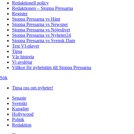
Redaktionell policy
Redaktionen – Stoppa Pressarna
Register
Stoppa Pressarna vs Hänt
Stoppa Pressarna vs Newsner
Stoppa Pressarna vs Nöjeslivet
Stoppa Pressarna vs Nyheter24
Stoppa Pressarna vs Svensk Dam
Test VI-player
Tipsa
Vår historia
Vi avslöjar
Villkor för nyhetstips till Stoppa Pressarna
Sök
Tipsa oss om nyheter!
Senaste
Svenskt
Kungligt
Hollywood
Politik
Redaktion