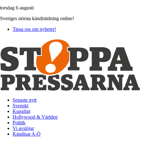
torsdag 6 augusti
Sveriges största kändistidning online!
Tipsa oss om nyheter!
Senaste nytt
Svenskt
Kungligt
Hollywood & Världen
Politik
Vi avslöjar
Kändisar A-Ö