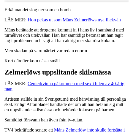
Erkännandet slog ner som en bomb.
LÄS MER:
Hon pekas ut som Måns Zelmerlöws nya flickvän
Måns berättade att drogerna kommit in i hans liv i samband med
turnélivet och utekvällar. Han har samtidigt betonat att han tagit
tag i problemen och sagt att han aldrig mer ska röra kokain.
Men skadan på varumärket var redan enorm.
Kort därefter kom nästa smäll.
Zelmerlöws uppslitande skilsmässa
LÄS MER:
Centerkvinna påkommen med sex i bilen av 40-årig
man
Artisten ställde in sin Sverigeturné med hänvisning till personliga
skäl. Enligt Aftonbladet handlade det om att han befann sig mitt i
en uppslitande skilsmässa och behövde fokusera på barnen.
Samtidigt försvann han även från tv-rutan.
TV4 bekräftade senare att
Måns Zelmerlöw inte skulle fortsätta i