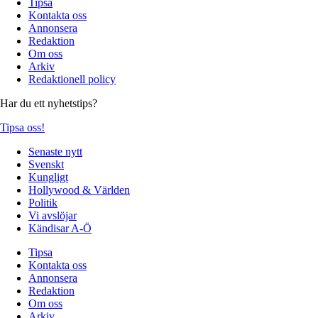
Tipsa
Kontakta oss
Annonsera
Redaktion
Om oss
Arkiv
Redaktionell policy
Har du ett nyhetstips?
Tipsa oss!
Senaste nytt
Svenskt
Kungligt
Hollywood & Världen
Politik
Vi avslöjar
Kändisar A-Ö
Tipsa
Kontakta oss
Annonsera
Redaktion
Om oss
Arkiv