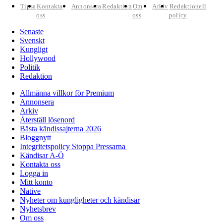
Tipsa
Kontakta
Annonsera
Redaktion
Om
Arkiv
Redaktionell
oss
oss
policy
Senaste
Svenskt
Kungligt
Hollywood
Politik
Redaktion
Allmänna villkor för Premium
Annonsera
Arkiv
Återställ lösenord
Bästa kändissajterna 2026
Bloggnytt
Integritetspolicy Stoppa Pressarna
Kändisar A-Ö
Kontakta oss
Logga in
Mitt konto
Native
Nyheter om kungligheter och kändisar
Nyhetsbrev
Om oss