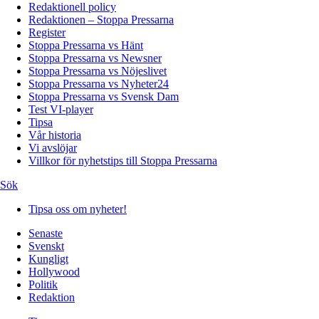
Redaktionell policy
Redaktionen – Stoppa Pressarna
Register
Stoppa Pressarna vs Hänt
Stoppa Pressarna vs Newsner
Stoppa Pressarna vs Nöjeslivet
Stoppa Pressarna vs Nyheter24
Stoppa Pressarna vs Svensk Dam
Test VI-player
Tipsa
Vår historia
Vi avslöjar
Villkor för nyhetstips till Stoppa Pressarna
Sök
Tipsa oss om nyheter!
Senaste
Svenskt
Kungligt
Hollywood
Politik
Redaktion