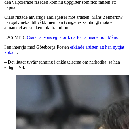
den välpolerade fasaden kom nu uppgifter som fick fansen att
häpna.
Ciara riktade allvarliga anklagelser mot artisten. Måns Zelmerlöw
har själv nekat till våld, men han tvingades samtidigt möta en
annan del av kritiken rakt framifrån.
LÄS MER:
Ciara Jansons egna ord: därför lämnade hon Måns
I en intervju med Göteborgs-Posten
erkände artisten att han nyttjat
kokain
.
– Det ligger tyvärr sanning i anklagelserna om narkotika, sa han
enligt TV4.