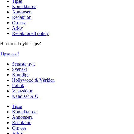
Tipsa
Kontakta oss
Annonsera
Redaktion
Om oss
Arkiv
Redaktionell policy
Har du ett nyhetstips?
Tipsa oss!
Senaste nytt
Svenskt
Kungligt
Hollywood & Världen
Politik
Vi avslöjar
Kändisar A-Ö
Tipsa
Kontakta oss
Annonsera
Redaktion
Om oss
Arkiv