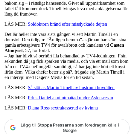
bakom sig – i rättsligt hänseende. Givet all uppmärksamhet som
fallet fått kommer dock Timell tvingas leva med anklagelserna för
lång tid framöver.
LÄS MER:
Soldoktorn bränd efter misslyckade dejten
Det lär heller inte vara sista gången vi sett Martin Timell i en
domstol. Den tidigare ”Äntligen hemma”- stjärnan har stämt sina
gamla arbetsgivare TV4 för avtalsbrott och kanalens vd
Casten
Almqvist
, 57, för förtal.
– Jag har blivit så oerhört illa behandlad av TV4-ledningen. Från
sekunden då jag fick sparken via media, och via ett mail som kom
från en TV4-chef ungefär samtidigt, så har jag inte hört ett knyst
ifrån dem. Vilka chefer beter sig så?, frågade sig Martin Timell i
en intervju med Dagens Media för en tid sedan.
LÄS MER:
Så stöttas Martin Timell av hustrun i hovrätten
LÄS MER:
Prins Daniel akut utmattad under Asien-resan
LÄS MER:
Diana Ross sextrakasserad av kvinna
Lägg till
Stoppa Pressarna
som föredragen källa i
Google