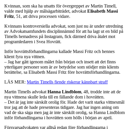
Kvinnan, som ska ha utsatts för övergreppet av Martin Timell,
valde med hjälp av målsägarbiträdet, advokat
Elisabeth
Massi
Fritz
, 51, att driva processen vidare.
Kvinnans kontroversiella advokat, som just nu är under utredning
av Advokatsamfundets disciplinnämnd för att ha lagt ut en bild på
Timells hemadress på Instagram, fick därmed driva åtalet mot
programledaren i Svea Hovrätt.
Inför hovrättsförhandlingarna kallade Massi Fritz och hennes
klient fyra nya vittnen.
– Jag har gått igenom målet från början och insett att det finns
ytterligare personer som är av betydelse som stödjer min klients
berättelse, sa Elisabeth Massi Fritz före hovrättsförhandlingarna.
LÄS MER:
Martin Timells fiende riskerar kännbart straff
Martin Timells advokat
Hanna
Lindblom
, 48, trodde inte att de
nya vittnena skulle leda till en fällande dom i hovrätten.
– Det är jag inte särskilt orolig för. Hade det varit starka vittnesmål
tror jag att de hade presenteras tidigare. Jag har ingen aning om
vad de ska säga men jag är inte särskilt orolig, sa Hanna Lindblom
inför förhandlingarna i hovrätten som hölls i början av april.
Försvarsadvokaten var alltså redan före förhandlingarna i