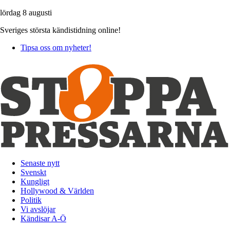
lördag 8 augusti
Sveriges största kändistidning online!
Tipsa oss om nyheter!
Senaste nytt
Svenskt
Kungligt
Hollywood & Världen
Politik
Vi avslöjar
Kändisar A-Ö