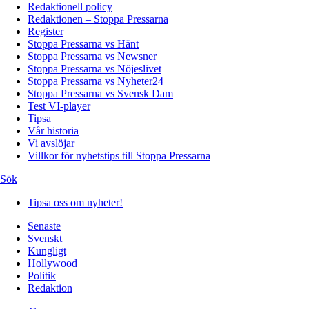
Redaktionell policy
Redaktionen – Stoppa Pressarna
Register
Stoppa Pressarna vs Hänt
Stoppa Pressarna vs Newsner
Stoppa Pressarna vs Nöjeslivet
Stoppa Pressarna vs Nyheter24
Stoppa Pressarna vs Svensk Dam
Test VI-player
Tipsa
Vår historia
Vi avslöjar
Villkor för nyhetstips till Stoppa Pressarna
Sök
Tipsa oss om nyheter!
Senaste
Svenskt
Kungligt
Hollywood
Politik
Redaktion