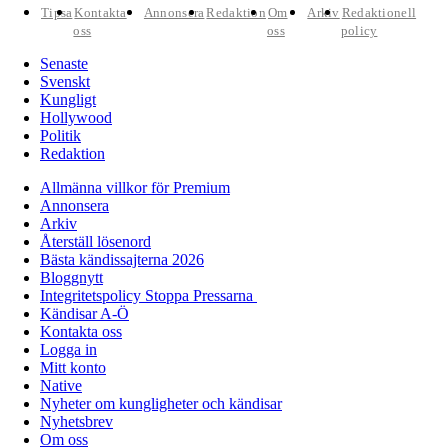
Tipsa
Kontakta
Annonsera
Redaktion
Om
Arkiv
Redaktionell
oss
oss
policy
Senaste
Svenskt
Kungligt
Hollywood
Politik
Redaktion
Allmänna villkor för Premium
Annonsera
Arkiv
Återställ lösenord
Bästa kändissajterna 2026
Bloggnytt
Integritetspolicy Stoppa Pressarna
Kändisar A-Ö
Kontakta oss
Logga in
Mitt konto
Native
Nyheter om kungligheter och kändisar
Nyhetsbrev
Om oss