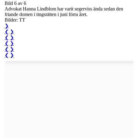
Bild 6 av 6
Advokat Hanna Lindblom har varit segerviss ända sedan den
friande domen i tingsrätten i juni förra året.
Bilder: TT
❯
❮
❯
❮
❯
❮
❯
❮
❯
❮
❯