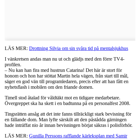
LÄS MER:
Drottning Silvia om sin svåra tid på mentalsjukhus
I vänkretsen andas man nu ut och glädjs med den förre TV4-
profilen.
– Nu kan han fira med hustrun Catarina! Det här är stort för
honom och hon har stöttat Martin hela vägen, från start till mål,
säger en god vän till programledaren, precis efter att han fått en
nyhetsflash i mobilen om den friande domen.
Timell stod åtalad för våldtäkt mot en tidigare medarbetare.
Övergreppet ska ha skett i en badtunna på en personalfest 2008.
Tingsrätten ansåg att det inte fanns tillräckligt stark bevisning för
en fällande dom. Man lyfte särskilt att den påstådda gärningen
hade inträffat nio år innan bevisningen börjat säkras i polisförhör.
LÄS MER:
Gunilla Perssons rafflande kärleksplan med Samir