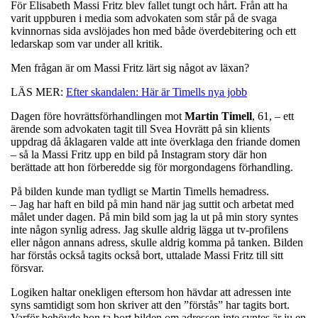
För Elisabeth Massi Fritz blev fallet tungt och hårt. Från att ha
varit uppburen i media som advokaten som står på de svaga
kvinnornas sida avslöjades hon med både överdebitering och ett
ledarskap som var under all kritik.
Men frågan är om Massi Fritz lärt sig något av läxan?
LÄS MER:
Efter skandalen: Här är Timells nya jobb
Dagen före hovrättsförhandlingen mot
Martin
Timell
, 61, – ett
ärende som advokaten tagit till Svea Hovrätt på sin klients
uppdrag då åklagaren valde att inte överklaga den friande domen
– så la Massi Fritz upp en bild på Instagram story där hon
berättade att hon förberedde sig för morgondagens förhandling.
På bilden kunde man tydligt se Martin Timells hemadress.
– Jag har haft en bild på min hand när jag suttit och arbetat med
målet under dagen. På min bild som jag la ut på min story syntes
inte någon synlig adress. Jag skulle aldrig lägga ut tv-profilens
eller någon annans adress, skulle aldrig komma på tanken. Bilden
har förstås också tagits också bort, uttalade Massi Fritz till sitt
försvar.
Logiken haltar onekligen eftersom hon hävdar att adressen inte
syns samtidigt som hon skriver att den ”förstås” har tagits bort.
Varför behövde hon ta bort bilden om adressen inte syntes är ju en