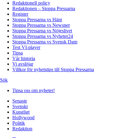
Redaktionell policy
Redaktionen – Stoppa Pressarna
Register
Stoppa Pressarna vs Hänt
Stoppa Pressarna vs Newsner
Stoppa Pressarna vs Nöjeslivet
Stoppa Pressarna vs Nyheter24
Stoppa Pressarna vs Svensk Dam
Test VI-player
Tipsa
Vår historia
Vi avslöjar
Villkor för nyhetstips till Stoppa Pressarna
Sök
Tipsa oss om nyheter!
Senaste
Svenskt
Kungligt
Hollywood
Politik
Redaktion