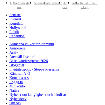
Tipsa
Kontakta
Annonsera
Redaktion
Om
Arkiv
Redaktionell
oss
oss
policy
Senaste
Svenskt
Kungligt
Hollywood
Politik
Redaktion
Allmänna villkor för Premium
Annonsera
Arkiv
Återställ lösenord
Bästa kändissajterna 2026
Bloggnytt
Integritetspolicy Stoppa Pressarna
Kändisar A-Ö
Kontakta oss
Logga in
Mitt konto
Native
Nyheter om kungligheter och kändisar
Nyhetsbrev
Om oss