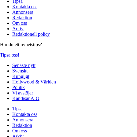
Tipsa
Kontakta oss
Annonsera
Redaktion
Om oss
Arkiv
Redaktionell policy
Har du ett nyhetstips?
Tipsa oss!
Senaste nytt
Svenskt
Kungligt
Hollywood & Världen
Politik
Vi avslöjar
Kändisar A-Ö
Tipsa
Kontakta oss
Annonsera
Redaktion
Om oss
Arkiv