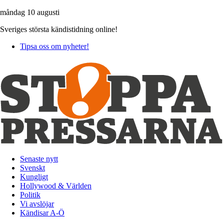
måndag 10 augusti
Sveriges största kändistidning online!
Tipsa oss om nyheter!
Senaste nytt
Svenskt
Kungligt
Hollywood & Världen
Politik
Vi avslöjar
Kändisar A-Ö