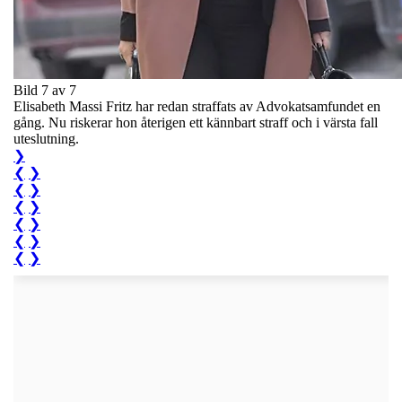
Bild 7 av 7
Elisabeth Massi Fritz har redan straffats av Advokatsamfundet en
gång. Nu riskerar hon återigen ett kännbart straff och i värsta fall
uteslutning.
❯
❮
❯
❮
❯
❮
❯
❮
❯
❮
❯
❮
❯