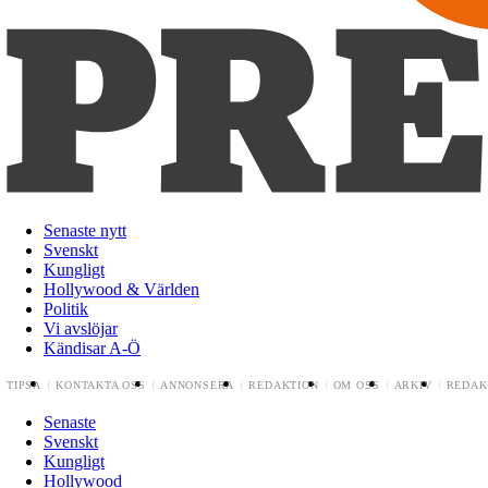
Senaste nytt
Svenskt
Kungligt
Hollywood & Världen
Politik
Vi avslöjar
Kändisar A-Ö
TIPSA
KONTAKTA OSS
ANNONSERA
REDAKTION
OM OSS
ARKIV
REDAK
Senaste
Svenskt
Kungligt
Hollywood