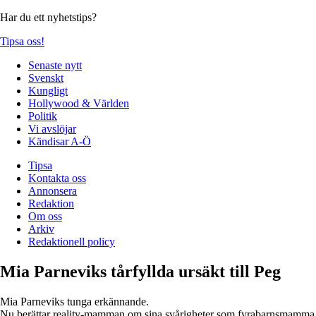
Har du ett nyhetstips?
Tipsa oss!
Senaste nytt
Svenskt
Kungligt
Hollywood & Världen
Politik
Vi avslöjar
Kändisar A-Ö
Tipsa
Kontakta oss
Annonsera
Redaktion
Om oss
Arkiv
Redaktionell policy
Mia Parneviks tårfyllda ursäkt till Peg
Mia Parneviks tunga erkännande.
Nu berättar reality-mamman om sina svårigheter som fyrabarnsmamma