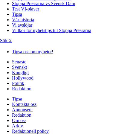
Stoppa Pressarna vs Svensk Dam
Test VI-player
Tipsa
Vår historia
Vi avslöjar
Villkor för nyhetstips till Stoppa Pressarna
Sök
Tipsa oss om nyheter!
Senaste
Svenskt
Kungligt
Hollywood
Politik
Redaktion
Tipsa
Kontakta oss
Annonsera
Redaktion
Om oss
Arkiv
Redaktionell policy