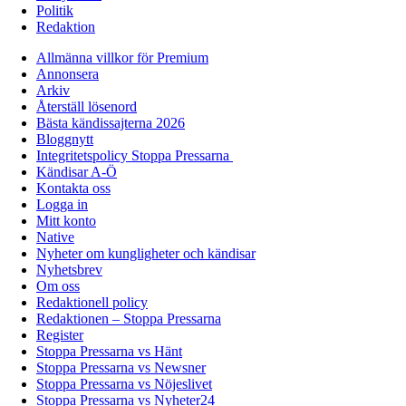
Politik
Redaktion
Allmänna villkor för Premium
Annonsera
Arkiv
Återställ lösenord
Bästa kändissajterna 2026
Bloggnytt
Integritetspolicy Stoppa Pressarna
Kändisar A-Ö
Kontakta oss
Logga in
Mitt konto
Native
Nyheter om kungligheter och kändisar
Nyhetsbrev
Om oss
Redaktionell policy
Redaktionen – Stoppa Pressarna
Register
Stoppa Pressarna vs Hänt
Stoppa Pressarna vs Newsner
Stoppa Pressarna vs Nöjeslivet
Stoppa Pressarna vs Nyheter24