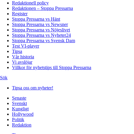
Redaktionell policy
Redaktionen – Stoppa Pressarna
Register
Stoppa Pressarna vs Hänt
Stoppa Pressarna vs Newsner
Stoppa Pressarna vs Nöjeslivet
Stoppa Pressarna vs Nyheter24
Stoppa Pressarna vs Svensk Dam
Test VI-player
Tipsa
Vår historia
Vi avslöjar
Villkor för nyhetstips till Stoppa Pressarna
Sök
Tipsa oss om nyheter!
Senaste
Svenskt
Kungligt
Hollywood
Politik
Redaktion