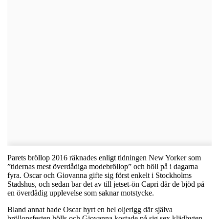
Parets bröllop 2016 räknades enligt tidningen New Yorker som
”tidernas mest överdådiga modebröllop” och höll på i dagarna
fyra. Oscar och Giovanna gifte sig först enkelt i Stockholms
Stadshus, och sedan bar det av till jetset-ön Capri där de bjöd på
en överdådig upplevelse som saknar motstycke.
Bland annat hade Oscar hyrt en hel oljerigg där själva
bröllopsfesten hölls och Giovanna kostade på sig sex klädbyten