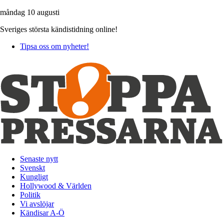
måndag 10 augusti
Sveriges största kändistidning online!
Tipsa oss om nyheter!
Senaste nytt
Svenskt
Kungligt
Hollywood & Världen
Politik
Vi avslöjar
Kändisar A-Ö