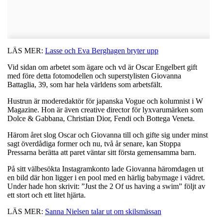
LÄS MER:
Lasse och Eva Berghagen bryter upp
Vid sidan om arbetet som ägare och vd är Oscar Engelbert gift
med före detta fotomodellen och superstylisten Giovanna
Battaglia, 39, som har hela världens som arbetsfält.
Hustrun är moderedaktör för japanska Vogue och kolumnist i W
Magazine. Hon är även creative director för lyxvarumärken som
Dolce & Gabbana, Christian Dior, Fendi och Bottega Veneta.
Härom året slog Oscar och Giovanna till och gifte sig under minst
sagt överdådiga former och nu, två år senare, kan Stoppa
Pressarna berätta att paret väntar sitt första gemensamma barn.
På sitt välbesökta Instagramkonto lade Giovanna häromdagen ut
en bild där hon ligger i en pool med en härlig babymage i vädret.
Under hade hon skrivit: ”Just the 2 Of us having a swim” följt av
ett stort och ett litet hjärta.
LÄS MER:
Sanna Nielsen talar ut om skilsmässan