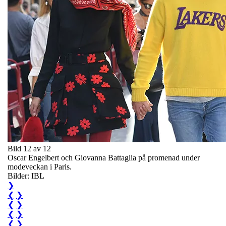
Bild 12 av 12
Oscar Engelbert och Giovanna Battaglia på promenad under
modeveckan i Paris.
Bilder: IBL
❯
❮
❯
❮
❯
❮
❯
❮
❯