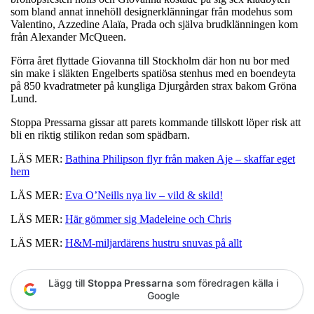
som bland annat innehöll designerklänningar från modehus som
Valentino, Azzedine Alaïa, Prada och själva brudklänningen kom
från Alexander McQueen.
Förra året flyttade Giovanna till Stockholm där hon nu bor med
sin make i släkten Engelberts spatiösa stenhus med en boendeyta
på 850 kvadratmeter på kungliga Djurgården strax bakom Gröna
Lund.
Stoppa Pressarna gissar att parets kommande tillskott löper risk att
bli en riktig stilikon redan som spädbarn.
LÄS MER:
Bathina Philipson flyr från maken Aje – skaffar eget
hem
LÄS MER:
Eva O’Neills nya liv – vild & skild!
LÄS MER:
Här gömmer sig Madeleine och Chris
LÄS MER:
H&M-miljardärens hustru snuvas på allt
Lägg till
Stoppa Pressarna
som föredragen källa i
Google