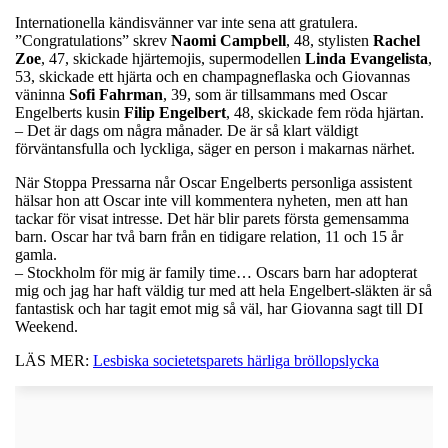
Internationella kändisvänner var inte sena att gratulera.
”Congratulations” skrev
Naomi Campbell
, 48, stylisten
Rachel
Zoe
, 47, skickade hjärtemojis, supermodellen
Linda Evangelista
,
53, skickade ett hjärta och en champagneflaska och Giovannas
väninna
Sofi Fahrman
, 39, som är tillsammans med Oscar
Engelberts kusin
Filip Engelbert
, 48, skickade fem röda hjärtan.
– Det är dags om några månader. De är så klart väldigt
förväntansfulla och lyckliga, säger en person i makarnas närhet.
När Stoppa Pressarna når Oscar Engelberts personliga assistent
hälsar hon att Oscar inte vill kommentera nyheten, men att han
tackar för visat intresse. Det här blir parets första gemensamma
barn. Oscar har två barn från en tidigare relation, 11 och 15 år
gamla.
– Stockholm för mig är family time… Oscars barn har adopterat
mig och jag har haft väldig tur med att hela Engelbert-släkten är så
fantastisk och har tagit emot mig så väl, har Giovanna sagt till DI
Weekend.
LÄS MER:
Lesbiska societetsparets härliga bröllopslycka