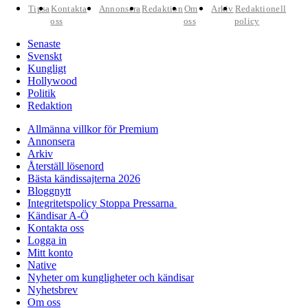
Tipsa
Kontakta
Annonsera
Redaktion
Om
Arkiv
Redaktionell
oss
oss
policy
Senaste
Svenskt
Kungligt
Hollywood
Politik
Redaktion
Allmänna villkor för Premium
Annonsera
Arkiv
Återställ lösenord
Bästa kändissajterna 2026
Bloggnytt
Integritetspolicy Stoppa Pressarna
Kändisar A-Ö
Kontakta oss
Logga in
Mitt konto
Native
Nyheter om kungligheter och kändisar
Nyhetsbrev
Om oss