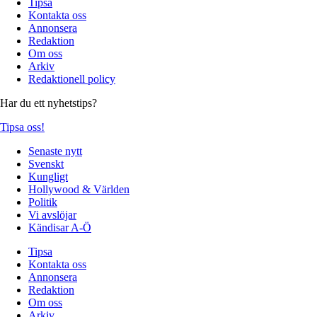
Tipsa
Kontakta oss
Annonsera
Redaktion
Om oss
Arkiv
Redaktionell policy
Har du ett nyhetstips?
Tipsa oss!
Senaste nytt
Svenskt
Kungligt
Hollywood & Världen
Politik
Vi avslöjar
Kändisar A-Ö
Tipsa
Kontakta oss
Annonsera
Redaktion
Om oss
Arkiv