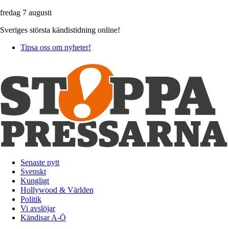
fredag 7 augusti
Sveriges största kändistidning online!
Tipsa oss om nyheter!
Senaste nytt
Svenskt
Kungligt
Hollywood & Världen
Politik
Vi avslöjar
Kändisar A-Ö