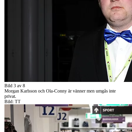
Bild 3 av 8
Morgan Karlsson och Ola-Conny är vänner men umgås inte
privat.
Bild: TT