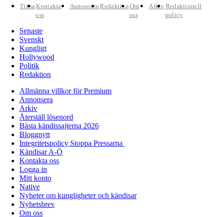
Tipsa
Kontakta
Annonsera
Redaktion
Om
Arkiv
Redaktionell
oss
oss
policy
Senaste
Svenskt
Kungligt
Hollywood
Politik
Redaktion
Allmänna villkor för Premium
Annonsera
Arkiv
Återställ lösenord
Bästa kändissajterna 2026
Bloggnytt
Integritetspolicy Stoppa Pressarna
Kändisar A-Ö
Kontakta oss
Logga in
Mitt konto
Native
Nyheter om kungligheter och kändisar
Nyhetsbrev
Om oss