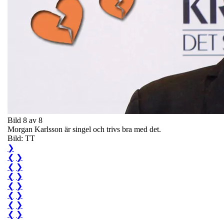
Bild 8 av 8
Morgan Karlsson är singel och trivs bra med det.
Bild: TT
❯
❮
❯
❮
❯
❮
❯
❮
❯
❮
❯
❮
❯
❮
❯