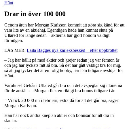
Hänt
.
Drar in över 100 000
Genom åren har Morgan Karlsson kommit att göra sig känd för att
vara lite av en aktiehaj. Egentligen hade han kunnat sluta på
Ullared för länge sedan – aktierna har gjort honom väldigt
förmögen.
LÄS MER:
Laila Bagges nya kärleksbesked – efter uppbrottet
– Jag har hållit på med aktier och grejer sedan jag var femton år
och jag har lyckats rätt så bra. Så det har gått väldigt bra för mig,
så att jag tycker det är en rolig hobby, har han tidigare avslöjat för
Hänt.
Varuhuset Gekås i Ullared går bra och det avspeglar sig i lönerna
för de anställa – Morgan fick en riktigt bra bonus tidigare i år.
– Vi fick 20 000 nu i februari, extra då för att det går bra, säger
Morgan Karlsson.
Han har dock andra knep än aktier och bonusar för att dra in
slantar.