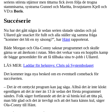
seriens största stjärnor men tittarna fick även följa de trogna
stammisarna, systrarna Gunnel och Maritta, livsnjutaren Kjell och
VD:n
Boris
.
Succéserie
Nu har det gått några år sedan serien slutade sändas och på
Ullared går snacket för fullt och alla ställer sig samma fråga
”kommer det bli en ny säsong?”, har
Hänt
rapporterat.
Både Morgan och Ola-Conny saknar programmet och skulle
gärna se att återkom i rutan. Men det verkar vara en hopplös kamp
de bägge genomlider för att få tillbaka sina tv-jobb i Ullared.
LÄS MER:
Laddar för helgmys: Chris på Systembolaget
Det kommer inga nya besked om en eventuell comeback för
succéserien.
– Det är ett omtyckt program kan jag säga. Alltså det är inte klokt
egentligen att det är mer än 13 år sedan det första programmet
sändes. Folk säger fortfarande att det är så himla kul att titta på,
man blir glad och det är trevligt och att det bara känns kul, säger
Ola-Conny till Hänt.