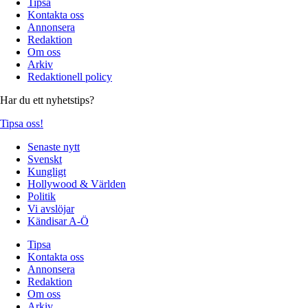
Tipsa
Kontakta oss
Annonsera
Redaktion
Om oss
Arkiv
Redaktionell policy
Har du ett nyhetstips?
Tipsa oss!
Senaste nytt
Svenskt
Kungligt
Hollywood & Världen
Politik
Vi avslöjar
Kändisar A-Ö
Tipsa
Kontakta oss
Annonsera
Redaktion
Om oss
Arkiv