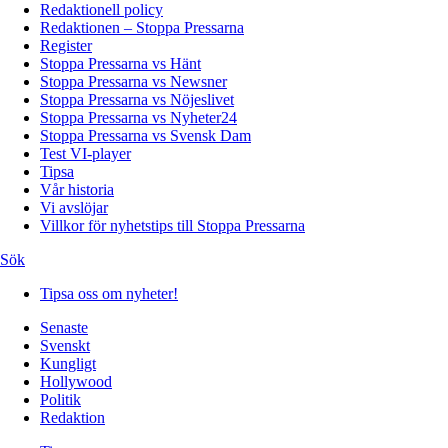
Redaktionell policy
Redaktionen – Stoppa Pressarna
Register
Stoppa Pressarna vs Hänt
Stoppa Pressarna vs Newsner
Stoppa Pressarna vs Nöjeslivet
Stoppa Pressarna vs Nyheter24
Stoppa Pressarna vs Svensk Dam
Test VI-player
Tipsa
Vår historia
Vi avslöjar
Villkor för nyhetstips till Stoppa Pressarna
Sök
Tipsa oss om nyheter!
Senaste
Svenskt
Kungligt
Hollywood
Politik
Redaktion