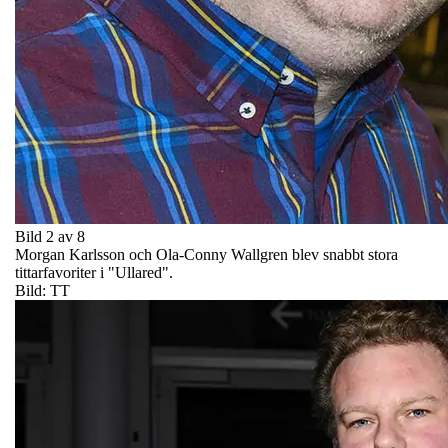
Bild 2 av 8
Morgan Karlsson och Ola-Conny Wallgren blev snabbt stora
tittarfavoriter i "Ullared".
Bild: TT