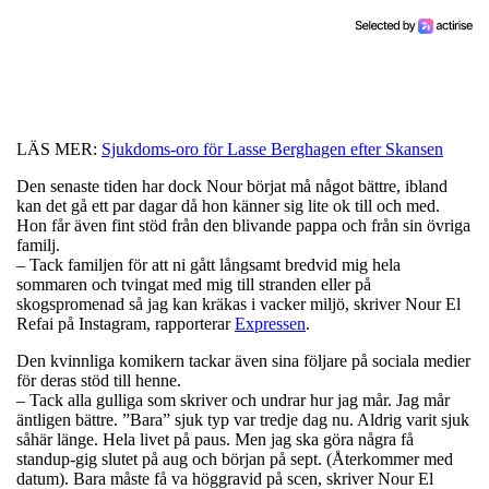
LÄS MER:
Sjukdoms-oro för Lasse Berghagen efter Skansen
Den senaste tiden har dock Nour börjat må något bättre, ibland
kan det gå ett par dagar då hon känner sig lite ok till och med.
Hon får även fint stöd från den blivande pappa och från sin övriga
familj.
– Tack familjen för att ni gått långsamt bredvid mig hela
sommaren och tvingat med mig till stranden eller på
skogspromenad så jag kan kräkas i vacker miljö, skriver Nour El
Refai på Instagram, rapporterar
Expressen
.
Den kvinnliga komikern tackar även sina följare på sociala medier
för deras stöd till henne.
– Tack alla gulliga som skriver och undrar hur jag mår. Jag mår
äntligen bättre. ”Bara” sjuk typ var tredje dag nu. Aldrig varit sjuk
såhär länge. Hela livet på paus. Men jag ska göra några få
standup-gig slutet på aug och början på sept. (Återkommer med
datum). Bara måste få va höggravid på scen, skriver Nour El