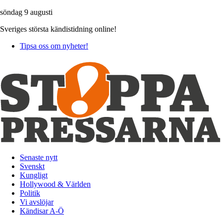
söndag 9 augusti
Sveriges största kändistidning online!
Tipsa oss om nyheter!
Senaste nytt
Svenskt
Kungligt
Hollywood & Världen
Politik
Vi avslöjar
Kändisar A-Ö