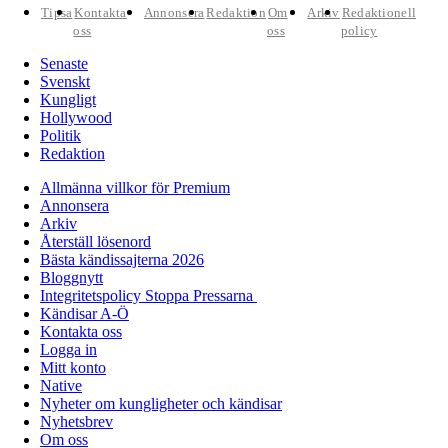
Tipsa
Kontakta
Annonsera
Redaktion
Om
Arkiv
Redaktionell
oss
oss
policy
Senaste
Svenskt
Kungligt
Hollywood
Politik
Redaktion
Allmänna villkor för Premium
Annonsera
Arkiv
Återställ lösenord
Bästa kändissajterna 2026
Bloggnytt
Integritetspolicy Stoppa Pressarna
Kändisar A-Ö
Kontakta oss
Logga in
Mitt konto
Native
Nyheter om kungligheter och kändisar
Nyhetsbrev
Om oss