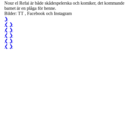
Nour el Refai är både skådespelerska och komiker, det kommande
barnet är en plåga för henne.
Bilder: TT , Facebook och Instagram
❯
❮
❯
❮
❯
❮
❯
❮
❯
❮
❯