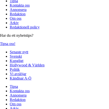
Tipsa
Kontakta oss
Annonsera
Redaktion
Om oss
Arkiv
Redaktionell policy
Har du ett nyhetstips?
Tipsa oss!
Senaste nytt
Svenskt
Kungligt
Hollywood & Världen
Politik
Vi avslöjar
Kändisar A-Ö
Tipsa
Kontakta oss
Annonsera
Redaktion
Om oss
Arkiv