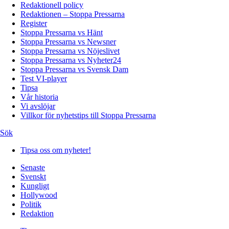
Redaktionell policy
Redaktionen – Stoppa Pressarna
Register
Stoppa Pressarna vs Hänt
Stoppa Pressarna vs Newsner
Stoppa Pressarna vs Nöjeslivet
Stoppa Pressarna vs Nyheter24
Stoppa Pressarna vs Svensk Dam
Test VI-player
Tipsa
Vår historia
Vi avslöjar
Villkor för nyhetstips till Stoppa Pressarna
Sök
Tipsa oss om nyheter!
Senaste
Svenskt
Kungligt
Hollywood
Politik
Redaktion