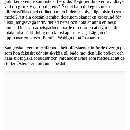
politiker även de som inte är berörda. Begriper du överhuvudtaget
vad du gjort? Bryr du dig ens? Är det bara ditt ego som ska
tillfredsställas med ett litet barn och dennes olyckliga historia som
medel? Att din obetänksamhet dessutom skapar en grogrund för
urskiljningssvaga individer att hetsa och hota är ännu en besk
bonus. Dina samarbetspartners borde dra öronen åt sig med din
totala brist på bildning och kunskap kring lag. Lägg ner!,
uppmanar en person Pernilla Wahlgren på Instagram.
Sångerskan verkar fortfarande helt oförstående inför de övergrepp
som hon faktiskt gör sig skyldig till både mot den lille pojken och
hans biologiska föräldrar och vårdnadshavare som meddelat att de
stöder Österåker kommuns beslut.