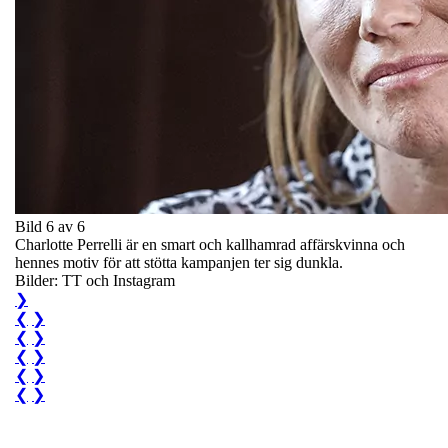
Bild 6 av 6
Charlotte Perrelli är en smart och kallhamrad affärskvinna och
hennes motiv för att stötta kampanjen ter sig dunkla.
Bilder: TT och Instagram
❯
❮
❯
❮
❯
❮
❯
❮
❯
❮
❯