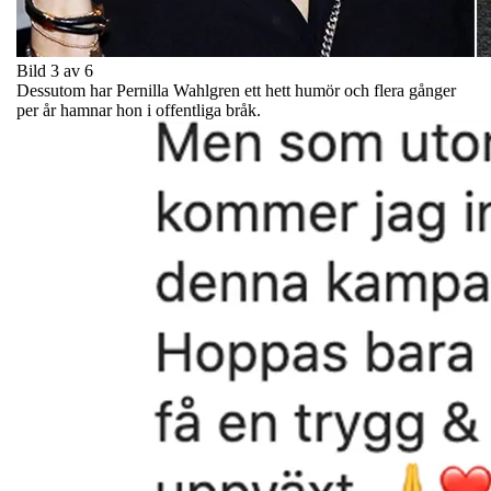
Bild 3 av 6
Dessutom har Pernilla Wahlgren ett hett humör och flera gånger
per år hamnar hon i offentliga bråk.