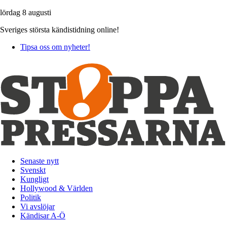
lördag 8 augusti
Sveriges största kändistidning online!
Tipsa oss om nyheter!
Senaste nytt
Svenskt
Kungligt
Hollywood & Världen
Politik
Vi avslöjar
Kändisar A-Ö