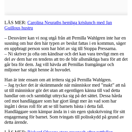
LÄS MER:
Carolina Neuraths hemliga krislunch med Jan
Guillous hustru
– Dessvärre kan vi nog utgå från att Pernilla Wahlgren inte har en
susning om hur den här typen av beslut fattas i en kommun, säger
en uppbragt person som har hört av sig till Stoppa Pressarna.
– Ni skriver ju ofta om kändisar och det kan vara trevligt men en
del av dem har en tendens att tro de blir allsmäktiga bara för att det
går bra för dem. Jag vill hävda att Pernillas framgångar och
miljoner har stigit henne åt huvudet.
Han är inte ensam om att irritera sig på Pernilla Wahlgren.
– Jag tycker det är skrämmande när människor med ”makt” att nå
ut till människor gör det utan att egentligen känna till vad detta
handlar om och samtidigt uttrycka sig på det sättet. Dessa hårda
ord mot handläggare som har gjort långt mer än vad som har
ingått i deras roll för att se till barnets bästa i detta fall.
Handläggare som kämpar ända in i sin egen sjukskrivning för sitt
engagemang för barnet. Som tvingats till polisskydd på grund av
detta ärende.