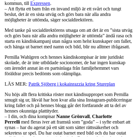
kommun, till
Expressen
.
– Att flytta ett barn från en invand miljö är ett svårt och tungt
beslut, det är en sista utväg och görs bara när alla andra
möjligheter är uttömda, säger socialdirektören.
Med tanke på socialdirektörens utsaga om att det är en ”sista utväg
och görs bara när alla andra möjligheter är uttömda” ändå rasa och
starta en kändiskampanj utan några som helst kunskaper om fallet,
och hänga ut barnet med namn och bild, blir nu alltmer ifrågasatt.
Pernilla Wahlgren och hennes kändiskompisar är inte juridiskt
skolade, de är inte utbildade socionomer, de har ingen kunskap
om ärendet annat än en partsinlaga från familjehemmet vars
föräldrar precis bedömts som olämpliga.
LÄS MER:
Patrik Sjöberg i kokainrazzia kring Stureplan
Nu höjs allt flera kritiska röster mot kändisuppropet som Pernilla
smugit sig ur, likväl har hon kvar alla sina Instagram-publiceringar
kring fallet och på hennes blogg går det fortfarande att ta del av
hennes okunniga plattityder.
– I din, och dina kompisar
Nanne
Grönvall
,
Charlotte
Perrelli
med fleras iver att framstå som ”goda” – i syfte enbart att
synas – har du agerat på ett sätt som sätter rättssäkerhet och
sekretess ur spel. Du har outat barnet med bild och du har outat