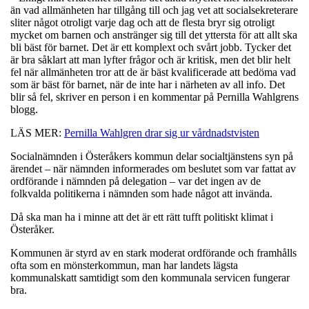
än vad allmänheten har tillgång till och jag vet att socialsekreterare
sliter något otroligt varje dag och att de flesta bryr sig otroligt
mycket om barnen och anstränger sig till det yttersta för att allt ska
bli bäst för barnet. Det är ett komplext och svårt jobb. Tycker det
är bra såklart att man lyfter frågor och är kritisk, men det blir helt
fel när allmänheten tror att de är bäst kvalificerade att bedöma vad
som är bäst för barnet, när de inte har i närheten av all info. Det
blir så fel, skriver en person i en kommentar på Pernilla Wahlgrens
blogg.
LÄS MER:
Pernilla Wahlgren drar sig ur vårdnadstvisten
Socialnämnden i Österåkers kommun delar socialtjänstens syn på
ärendet – när nämnden informerades om beslutet som var fattat av
ordförande i nämnden på delegation – var det ingen av de
folkvalda politikerna i nämnden som hade något att invända.
Då ska man ha i minne att det är ett rätt tufft politiskt klimat i
Österåker.
Kommunen är styrd av en stark moderat ordförande och framhålls
ofta som en mönsterkommun, man har landets lägsta
kommunalskatt samtidigt som den kommunala servicen fungerar
bra.