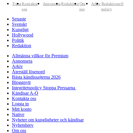
Tipsa
Kontakta
Annonsera
Redaktion
Om
Arkiv
Redaktionell
oss
oss
policy
Senaste
Svenskt
Kungligt
Hollywood
Politik
Redaktion
Allmänna villkor för Premium
Annonsera
Arkiv
Återställ lösenord
Bästa kändissajterna 2026
Bloggnytt
Integritetspolicy Stoppa Pressarna
Kändisar A-Ö
Kontakta oss
Logga in
Mitt konto
Native
Nyheter om kungligheter och kändisar
Nyhetsbrev
Om oss