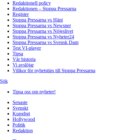
Redaktionell policy
Redaktionen – Stoppa Pressarna
Register
Stoppa Pressarna vs Hänt
Stoppa Pressarna vs Newsner
Stoppa Pressarna vs Nöjeslivet
Stoppa Pressarna vs Nyheter24
Stoppa Pressarna vs Svensk Dam
Test VI-player
Tipsa
Vår historia
Vi avslöjar
Villkor för nyhetstips till Stoppa Pressarna
Sök
Tipsa oss om nyheter!
Senaste
Svenskt
Kungligt
Hollywood
Politik
Redaktion