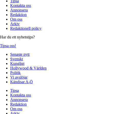
Tipsa
Kontakta oss
Annonsera
Redaktion
Om oss
Arkiv
Redaktionell policy
Har du ett nyhetstips?
Tipsa oss!
Senaste nytt
Svenskt
Kungligt
Hollywood & Världen
Politik
Vi avslöjar
Kändisar A-Ö
Tipsa
Kontakta oss
Annonsera
Redaktion
Om oss
Arkiv