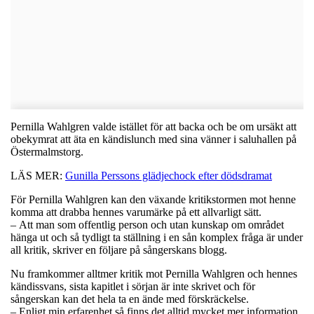
Pernilla Wahlgren valde istället för att backa och be om ursäkt att
obekymrat att äta en kändislunch med sina vänner i saluhallen på
Östermalmstorg.
LÄS MER:
Gunilla Perssons glädjechock efter dödsdramat
För Pernilla Wahlgren kan den växande kritikstormen mot henne
komma att drabba hennes varumärke på ett allvarligt sätt.
– Att man som offentlig person och utan kunskap om området
hänga ut och så tydligt ta ställning i en sån komplex fråga är under
all kritik, skriver en följare på sångerskans blogg.
Nu framkommer alltmer kritik mot Pernilla Wahlgren och hennes
kändissvans, sista kapitlet i sörjan är inte skrivet och för
sångerskan kan det hela ta en ände med förskräckelse.
– Enligt min erfarenhet så finns det alltid mycket mer information