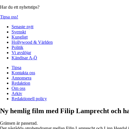
Har du ett nyhetstips?
Tipsa oss!
Senaste nytt
Svenskt
Kungligt
Hollywood & Världen
Politik
Vi avslöjar
Kändisar A-Ö
Tipsa
Kontakta oss
Annonsera
Redaktion
Om oss
Arkiv
Redaktionell policy
Ny hemlig film med Filip Lamprecht och h
Gränsen är passerad.
Det påstådda otrohetsdramat mellan Filip Lamprecht och Linn Hegdal i