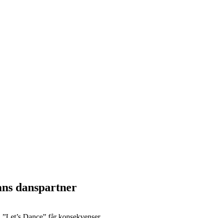
ans danspartner
 ”Let’s Dance” får konsekvenser.