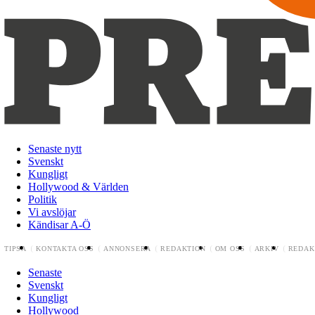
Senaste nytt
Svenskt
Kungligt
Hollywood & Världen
Politik
Vi avslöjar
Kändisar A-Ö
TIPSA
KONTAKTA OSS
ANNONSERA
REDAKTION
OM OSS
ARKIV
REDAK
Senaste
Svenskt
Kungligt
Hollywood