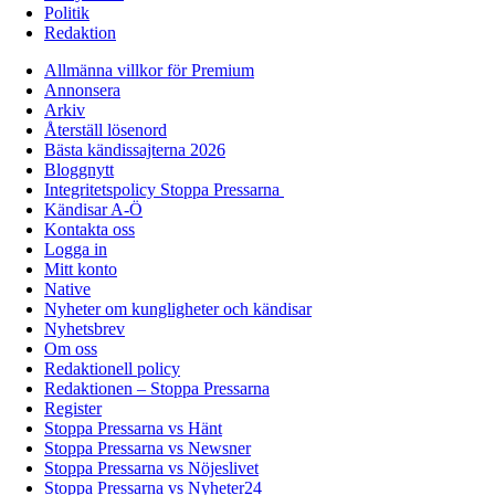
Politik
Redaktion
Allmänna villkor för Premium
Annonsera
Arkiv
Återställ lösenord
Bästa kändissajterna 2026
Bloggnytt
Integritetspolicy Stoppa Pressarna
Kändisar A-Ö
Kontakta oss
Logga in
Mitt konto
Native
Nyheter om kungligheter och kändisar
Nyhetsbrev
Om oss
Redaktionell policy
Redaktionen – Stoppa Pressarna
Register
Stoppa Pressarna vs Hänt
Stoppa Pressarna vs Newsner
Stoppa Pressarna vs Nöjeslivet
Stoppa Pressarna vs Nyheter24