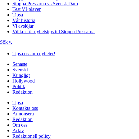
Stoppa Pressarna vs Svensk Dam
Test VI-player
Tipsa
Vår historia
Vi avslöjar
Villkor för nyhetstips till Stoppa Pressarna
Sök
Tipsa oss om nyheter!
Senaste
Svenskt
Kungligt
Hollywood
Politik
Redaktion
Tipsa
Kontakta oss
Annonsera
Redaktion
Om oss
Arkiv
Redaktionell policy