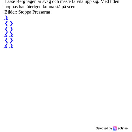
Lasse Berghagen är svag och måste få vila upp sig. Med tiden
hoppas han återigen kunna stå på scen.
Bilder: Stoppa Pressarna
❯
❮
❯
❮
❯
❮
❯
❮
❯
❮
❯