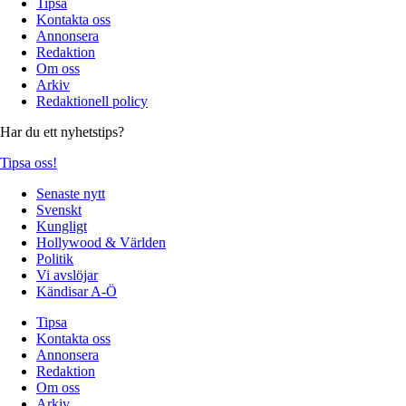
Tipsa
Kontakta oss
Annonsera
Redaktion
Om oss
Arkiv
Redaktionell policy
Har du ett nyhetstips?
Tipsa oss!
Senaste nytt
Svenskt
Kungligt
Hollywood & Världen
Politik
Vi avslöjar
Kändisar A-Ö
Tipsa
Kontakta oss
Annonsera
Redaktion
Om oss
Arkiv