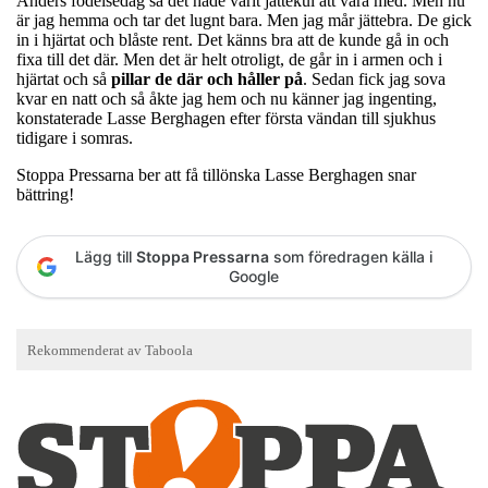
Anders födelsedag så det hade varit jättekul att vara med. Men nu
är jag hemma och tar det lugnt bara. Men jag mår jättebra. De gick
in i hjärtat och blåste rent. Det känns bra att de kunde gå in och
fixa till det där. Men det är helt otroligt, de går in i armen och i
hjärtat och så
pillar de där och håller på
. Sedan fick jag sova
kvar en natt och så åkte jag hem och nu känner jag ingenting,
konstaterade Lasse Berghagen efter första vändan till sjukhus
tidigare i somras.
Stoppa Pressarna ber att få tillönska Lasse Berghagen snar
bättring!
Lägg till
Stoppa Pressarna
som föredragen källa i
Google