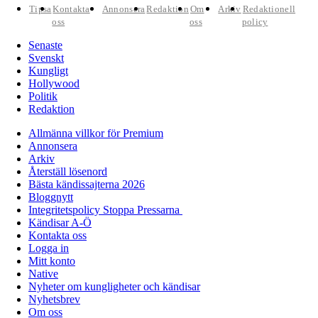
Tipsa
Kontakta
Annonsera
Redaktion
Om
Arkiv
Redaktionell
oss
oss
policy
Senaste
Svenskt
Kungligt
Hollywood
Politik
Redaktion
Allmänna villkor för Premium
Annonsera
Arkiv
Återställ lösenord
Bästa kändissajterna 2026
Bloggnytt
Integritetspolicy Stoppa Pressarna
Kändisar A-Ö
Kontakta oss
Logga in
Mitt konto
Native
Nyheter om kungligheter och kändisar
Nyhetsbrev
Om oss