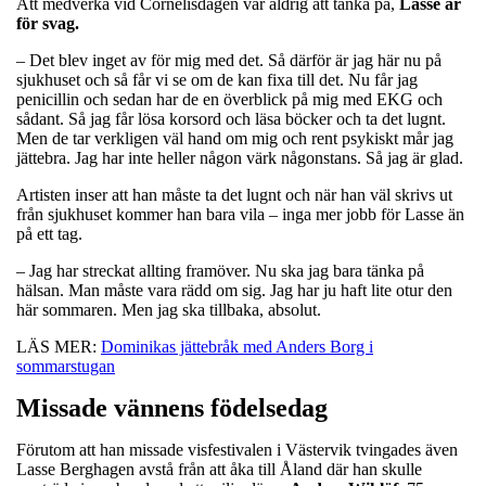
Att medverka vid Cornelisdagen var aldrig att tänka på,
Lasse är
för svag.
– Det blev inget av för mig med det. Så därför är jag här nu på
sjukhuset och så får vi se om de kan fixa till det. Nu får jag
penicillin och sedan har de en överblick på mig med EKG och
sådant. Så jag får lösa korsord och läsa böcker och ta det lugnt.
Men de tar verkligen väl hand om mig och rent psykiskt mår jag
jättebra. Jag har inte heller någon värk någonstans. Så jag är glad.
Artisten inser att han måste ta det lugnt och när han väl skrivs ut
från sjukhuset kommer han bara vila – inga mer jobb för Lasse än
på ett tag.
– Jag har streckat allting framöver. Nu ska jag bara tänka på
hälsan. Man måste vara rädd om sig. Jag har ju haft lite otur den
här sommaren. Men jag ska tillbaka, absolut.
LÄS MER:
Dominikas jättebråk med Anders Borg i
sommarstugan
Missade vännens födelsedag
Förutom att han missade visfestivalen i Västervik tvingades även
Lasse Berghagen avstå från att åka till Åland där han skulle