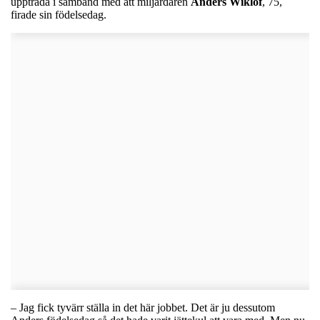
uppträda i samband med att miljardären
Anders
Wiklöf
, 75,
firade sin födelsedag.
– Jag fick tyvärr ställa in det här jobbet. Det är ju dessutom