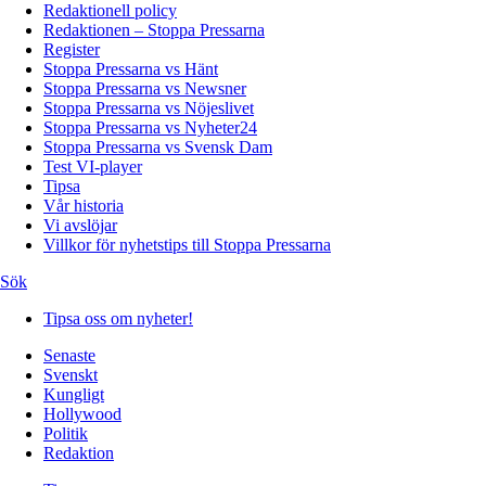
Redaktionell policy
Redaktionen – Stoppa Pressarna
Register
Stoppa Pressarna vs Hänt
Stoppa Pressarna vs Newsner
Stoppa Pressarna vs Nöjeslivet
Stoppa Pressarna vs Nyheter24
Stoppa Pressarna vs Svensk Dam
Test VI-player
Tipsa
Vår historia
Vi avslöjar
Villkor för nyhetstips till Stoppa Pressarna
Sök
Tipsa oss om nyheter!
Senaste
Svenskt
Kungligt
Hollywood
Politik
Redaktion