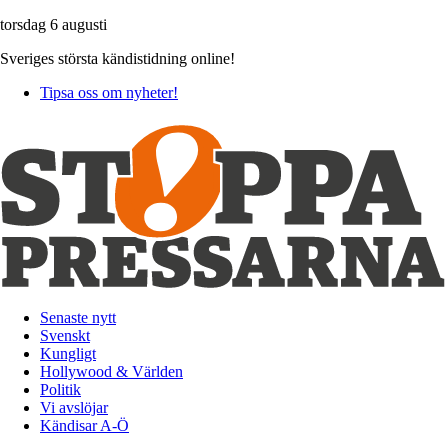
torsdag 6 augusti
Sveriges största kändistidning online!
Tipsa oss om nyheter!
Senaste nytt
Svenskt
Kungligt
Hollywood & Världen
Politik
Vi avslöjar
Kändisar A-Ö