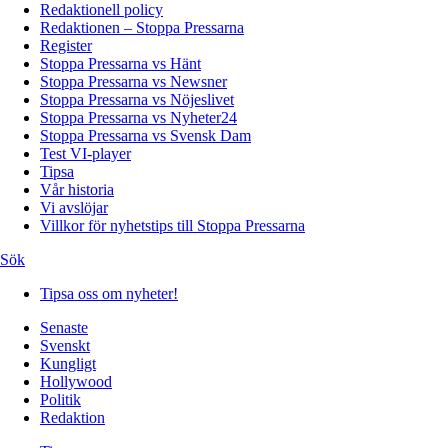
Redaktionell policy
Redaktionen – Stoppa Pressarna
Register
Stoppa Pressarna vs Hänt
Stoppa Pressarna vs Newsner
Stoppa Pressarna vs Nöjeslivet
Stoppa Pressarna vs Nyheter24
Stoppa Pressarna vs Svensk Dam
Test VI-player
Tipsa
Vår historia
Vi avslöjar
Villkor för nyhetstips till Stoppa Pressarna
Sök
Tipsa oss om nyheter!
Senaste
Svenskt
Kungligt
Hollywood
Politik
Redaktion