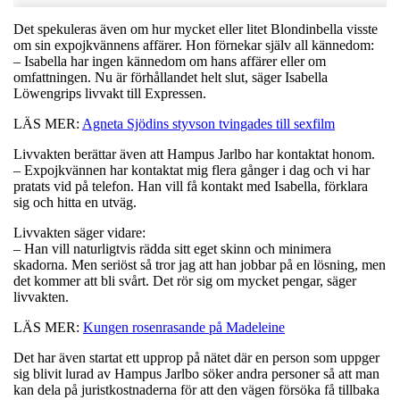
Det spekuleras även om hur mycket eller litet Blondinbella visste
om sin expojkvännens affärer. Hon förnekar själv all kännedom:
– Isabella har ingen kännedom om hans affärer eller om
omfattningen. Nu är förhållandet helt slut, säger Isabella
Löwengrips livvakt till Expressen.
LÄS MER:
Agneta Sjödins styvson tvingades till sexfilm
Livvakten berättar även att Hampus Jarlbo har kontaktat honom.
– Expojkvännen har kontaktat mig flera gånger i dag och vi har
pratats vid på telefon. Han vill få kontakt med Isabella, förklara
sig och hitta en utväg.
Livvakten säger vidare:
– Han vill naturligtvis rädda sitt eget skinn och minimera
skadorna. Men seriöst så tror jag att han jobbar på en lösning, men
det kommer att bli svårt. Det rör sig om mycket pengar, säger
livvakten.
LÄS MER:
Kungen rosenrasande på Madeleine
Det har även startat ett upprop på nätet där en person som uppger
sig blivit lurad av Hampus Jarlbo söker andra personer så att man
kan dela på juristkostnaderna för att den vägen försöka få tillbaka