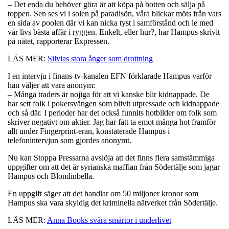
– Det enda du behöver göra är att köpa på botten och sälja på
toppen. Sen ses vi i solen på paradisön, våra blickar möts från vars
en sida av poolen där vi kan nicka tyst i samförstånd och le med
vår livs bästa affär i ryggen. Enkelt, eller hur?, har Hampus skrivit
på nätet, rapporterar Expressen.
LÄS MER:
Silvias stora ånger som drottning
I en intervju i finans-tv-kanalen EFN förklarade Hampus varför
han väljer att vara anonym:
– Många traders är nojiga för att vi kanske blir kidnappade. De
har sett folk i pokersvängen som blivit utpressade och kidnappade
och så där. I perioder har det också funnits hotbilder om folk som
skriver negativt om aktier. Jag har fått ta emot många hot framför
allt under Fingerprint-eran, konstaterade Hampus i
telefonintervjun som gjordes anonymt.
Nu kan Stoppa Pressarna avslöja att det finns flera samstämmiga
uppgifter om att det är syrianska maffian från Södertälje som jagar
Hampus och Blondinbella.
En uppgift säger att det handlar om 50 miljoner kronor som
Hampus ska vara skyldig det kriminella nätverket från Södertälje.
LÄS MER:
Anna Books svåra smärtor i underlivet