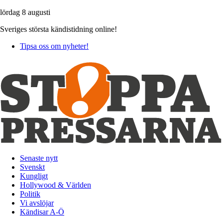
lördag 8 augusti
Sveriges största kändistidning online!
Tipsa oss om nyheter!
Senaste nytt
Svenskt
Kungligt
Hollywood & Världen
Politik
Vi avslöjar
Kändisar A-Ö