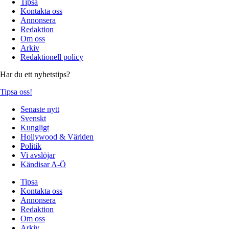
Tipsa
Kontakta oss
Annonsera
Redaktion
Om oss
Arkiv
Redaktionell policy
Har du ett nyhetstips?
Tipsa oss!
Senaste nytt
Svenskt
Kungligt
Hollywood & Världen
Politik
Vi avslöjar
Kändisar A-Ö
Tipsa
Kontakta oss
Annonsera
Redaktion
Om oss
Arkiv