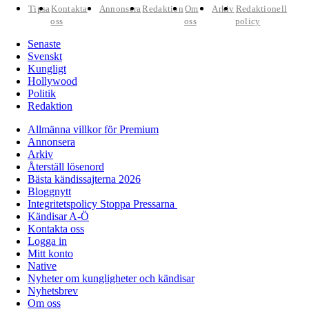
Tipsa
Kontakta
Annonsera
Redaktion
Om
Arkiv
Redaktionell
oss
oss
policy
Senaste
Svenskt
Kungligt
Hollywood
Politik
Redaktion
Allmänna villkor för Premium
Annonsera
Arkiv
Återställ lösenord
Bästa kändissajterna 2026
Bloggnytt
Integritetspolicy Stoppa Pressarna
Kändisar A-Ö
Kontakta oss
Logga in
Mitt konto
Native
Nyheter om kungligheter och kändisar
Nyhetsbrev
Om oss