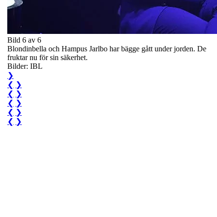
Bild 6 av 6
Blondinbella och Hampus Jarlbo har bägge gått under jorden. De
fruktar nu för sin säkerhet.
Bilder: IBL
❯
❮
❯
❮
❯
❮
❯
❮
❯
❮
❯