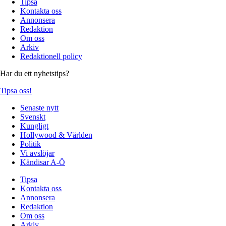
Tipsa
Kontakta oss
Annonsera
Redaktion
Om oss
Arkiv
Redaktionell policy
Har du ett nyhetstips?
Tipsa oss!
Senaste nytt
Svenskt
Kungligt
Hollywood & Världen
Politik
Vi avslöjar
Kändisar A-Ö
Tipsa
Kontakta oss
Annonsera
Redaktion
Om oss
Arkiv