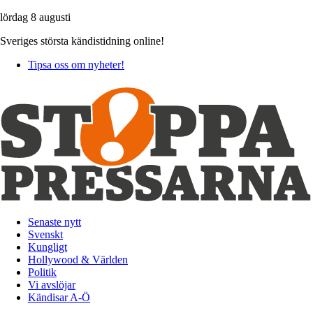
lördag 8 augusti
Sveriges största kändistidning online!
Tipsa oss om nyheter!
Senaste nytt
Svenskt
Kungligt
Hollywood & Världen
Politik
Vi avslöjar
Kändisar A-Ö