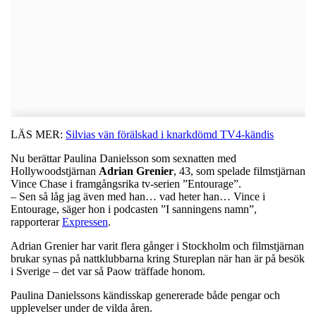
LÄS MER:
Silvias vän förälskad i knarkdömd TV4-kändis
Nu berättar Paulina Danielsson som sexnatten med
Hollywoodstjärnan
Adrian
Grenier
, 43, som spelade filmstjärnan
Vince Chase i framgångsrika tv-serien ”Entourage”.
– Sen så låg jag även med han… vad heter han… Vince i
Entourage, säger hon i podcasten ”I sanningens namn”,
rapporterar
Expressen
.
Adrian Grenier har varit flera gånger i Stockholm och filmstjärnan
brukar synas på nattklubbarna kring Stureplan när han är på besök
i Sverige – det var så Paow träffade honom.
Paulina Danielssons kändisskap genererade både pengar och
upplevelser under de vilda åren.