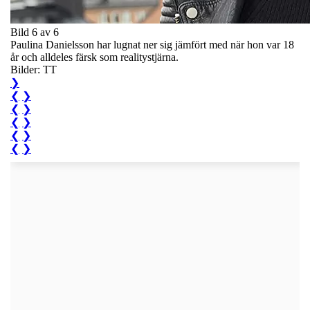
Bild 6 av 6
Paulina Danielsson har lugnat ner sig jämfört med när hon var 18
år och alldeles färsk som realitystjärna.
Bilder: TT
❯
❮
❯
❮
❯
❮
❯
❮
❯
❮
❯