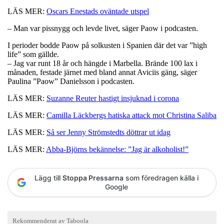
LÄS MER:
Oscars Enestads oväntade utspel
– Man var pissnygg och levde livet, säger Paow i podcasten.
I perioder bodde Paow på solkusten i Spanien där det var ”high
life” som gällde.
– Jag var runt 18 år och hängde i Marbella. Brände 100 lax i
månaden, festade järnet med bland annat Aviciis gäng, säger
Paulina ”Paow” Danielsson i podcasten.
LÄS MER:
Suzanne Reuter hastigt insjuknad i corona
LÄS MER:
Camilla Läckbergs hatiska attack mot Christina Saliba
LÄS MER:
Så ser Jenny Strömstedts döttrar ut idag
LÄS MER:
Abba-Björns bekännelse: ”Jag är alkoholist!”
Lägg till
Stoppa Pressarna
som föredragen källa i
Google