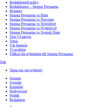
Redaktionell policy
Redaktionen – Stoppa Pressarna
Register
Stoppa Pressarna vs Hänt
Stoppa Pressarna vs Newsner
Stoppa Pressarna vs Nöjeslivet
Stoppa Pressarna vs Nyheter24
Stoppa Pressarna vs Svensk Dam
Test VI-player
Tipsa
Vår historia
Vi avslöjar
Villkor för nyhetstips till Stoppa Pressarna
Sök
Tipsa oss om nyheter!
Senaste
Svenskt
Kungligt
Hollywood
Politik
Redaktion