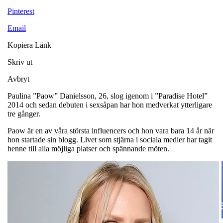
Pinterest
Email
Kopiera Länk
Skriv ut
Avbryt
Paulina ”Paow” Danielsson, 26, slog igenom i ”Paradise Hotel”
2014 och sedan debuten i sexsåpan har hon medverkat ytterligare
tre gånger.
Paow är en av våra största influencers och hon vara bara 14 år när
hon startade sin blogg. Livet som stjärna i sociala medier har tagit
henne till alla möjliga platser och spännande möten.