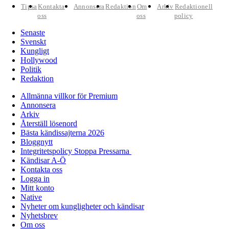
Tipsa
Kontakta
Annonsera
Redaktion
Om
Arkiv
Redaktionell
oss
oss
policy
Senaste
Svenskt
Kungligt
Hollywood
Politik
Redaktion
Allmänna villkor för Premium
Annonsera
Arkiv
Återställ lösenord
Bästa kändissajterna 2026
Bloggnytt
Integritetspolicy Stoppa Pressarna
Kändisar A-Ö
Kontakta oss
Logga in
Mitt konto
Native
Nyheter om kungligheter och kändisar
Nyhetsbrev
Om oss