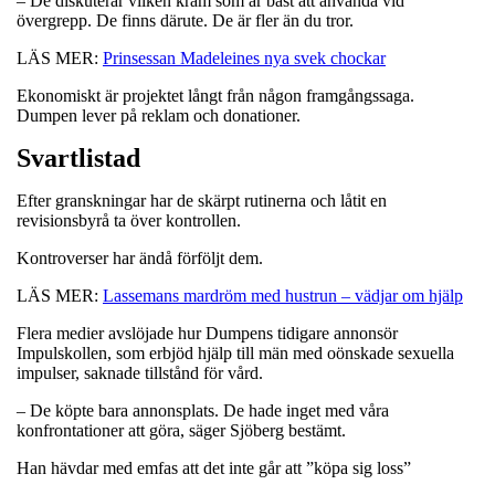
– De diskuterar vilken kräm som är bäst att använda vid
övergrepp. De finns därute. De är fler än du tror.
LÄS MER:
Prinsessan Madeleines nya svek chockar
Ekonomiskt är projektet långt från någon framgångssaga.
Dumpen lever på reklam och donationer.
Svartlistad
Efter granskningar har de skärpt rutinerna och låtit en
revisionsbyrå ta över kontrollen.
Kontroverser har ändå förföljt dem.
LÄS MER:
Lassemans mardröm med hustrun – vädjar om hjälp
Flera medier avslöjade hur Dumpens tidigare annonsör
Impulskollen, som erbjöd hjälp till män med oönskade sexuella
impulser, saknade tillstånd för vård.
– De köpte bara annonsplats. De hade inget med våra
konfrontationer att göra, säger Sjöberg bestämt.
Han hävdar med emfas att det inte går att ”köpa sig loss”