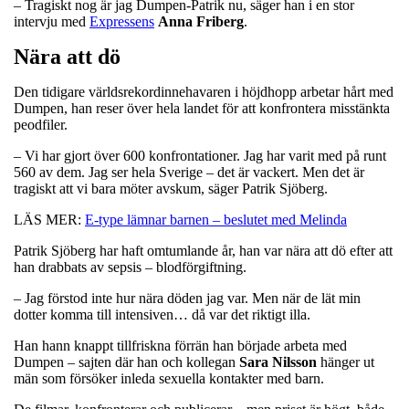
– Tragiskt nog är jag Dumpen-Patrik nu, säger han i en stor
intervju med
Expressens
Anna
Friberg
.
Nära att dö
Den tidigare världsrekordinnehavaren i höjdhopp arbetar hårt med
Dumpen, han reser över hela landet för att konfrontera misstänkta
peodfiler.
– Vi har gjort över 600 konfrontationer. Jag har varit med på runt
560 av dem. Jag ser hela Sverige – det är vackert. Men det är
tragiskt att vi bara möter avskum, säger Patrik Sjöberg.
LÄS MER:
E-type lämnar barnen – beslutet med Melinda
Patrik Sjöberg har haft omtumlande år, han var nära att dö efter att
han drabbats av sepsis – blodförgiftning.
– Jag förstod inte hur nära döden jag var. Men när de lät min
dotter komma till intensiven… då var det riktigt illa.
Han hann knappt tillfriskna förrän han började arbeta med
Dumpen – sajten där han och kollegan
Sara
Nilsson
hänger ut
män som försöker inleda sexuella kontakter med barn.