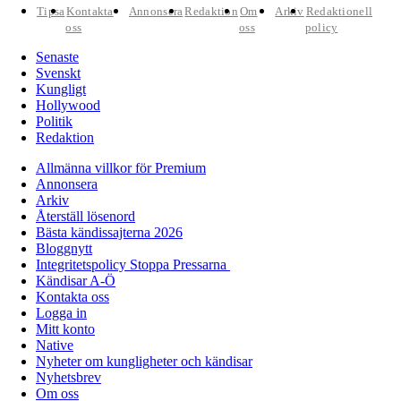
Tipsa
Kontakta
Annonsera
Redaktion
Om
Arkiv
Redaktionell
oss
oss
policy
Senaste
Svenskt
Kungligt
Hollywood
Politik
Redaktion
Allmänna villkor för Premium
Annonsera
Arkiv
Återställ lösenord
Bästa kändissajterna 2026
Bloggnytt
Integritetspolicy Stoppa Pressarna
Kändisar A-Ö
Kontakta oss
Logga in
Mitt konto
Native
Nyheter om kungligheter och kändisar
Nyhetsbrev
Om oss