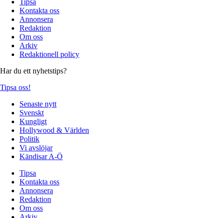
Tipsa
Kontakta oss
Annonsera
Redaktion
Om oss
Arkiv
Redaktionell policy
Har du ett nyhetstips?
Tipsa oss!
Senaste nytt
Svenskt
Kungligt
Hollywood & Världen
Politik
Vi avslöjar
Kändisar A-Ö
Tipsa
Kontakta oss
Annonsera
Redaktion
Om oss
Arkiv