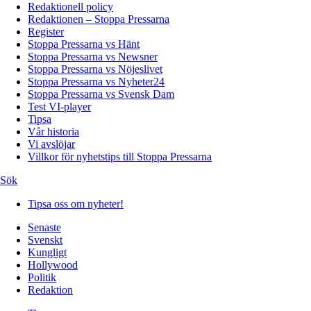
Redaktionell policy
Redaktionen – Stoppa Pressarna
Register
Stoppa Pressarna vs Hänt
Stoppa Pressarna vs Newsner
Stoppa Pressarna vs Nöjeslivet
Stoppa Pressarna vs Nyheter24
Stoppa Pressarna vs Svensk Dam
Test VI-player
Tipsa
Vår historia
Vi avslöjar
Villkor för nyhetstips till Stoppa Pressarna
Sök
Tipsa oss om nyheter!
Senaste
Svenskt
Kungligt
Hollywood
Politik
Redaktion