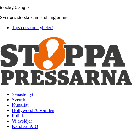
torsdag 6 augusti
Sveriges största kändistidning online!
Tipsa oss om nyheter!
Senaste nytt
Svenskt
Kungligt
Hollywood & Världen
Politik
Vi avslöjar
Kändisar A-Ö