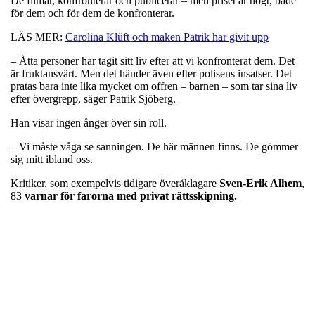
De filmar, konfronterar och publicerar – men priset är högt, både
för dem och för dem de konfronterar.
LÄS MER:
Carolina Klüft och maken Patrik har givit upp
– Åtta personer har tagit sitt liv efter att vi konfronterat dem. Det
är fruktansvärt. Men det händer även efter polisens insatser. Det
pratas bara inte lika mycket om offren – barnen – som tar sina liv
efter övergrepp, säger Patrik Sjöberg.
Han visar ingen ånger över sin roll.
– Vi måste våga se sanningen. De här männen finns. De gömmer
sig mitt ibland oss.
Kritiker, som exempelvis tidigare överåklagare
Sven-Erik Alhem
,
83
varnar för farorna med privat rättsskipning.