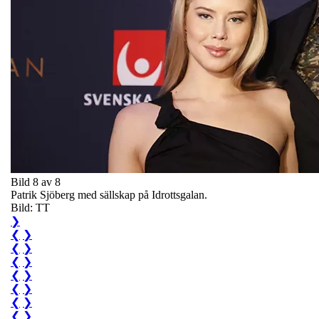
Bild 8 av 8
Patrik Sjöberg med sällskap på Idrottsgalan.
Bild: TT
❯
❮
❯
❮
❯
❮
❯
❮
❯
❮
❯
❮
❯
❮
❯