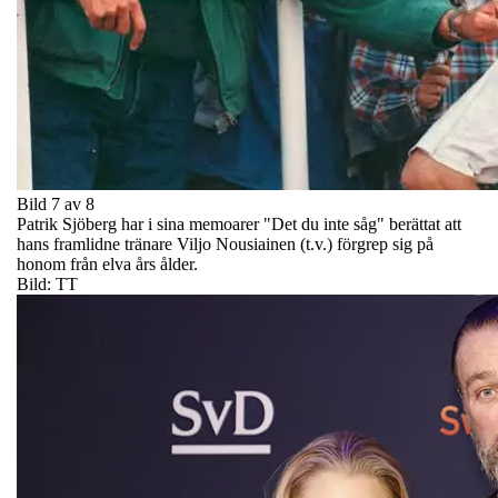
Bild 7 av 8
Patrik Sjöberg har i sina memoarer "Det du inte såg" berättat att
hans framlidne tränare Viljo Nousiainen (t.v.) förgrep sig på
honom från elva års ålder.
Bild: TT