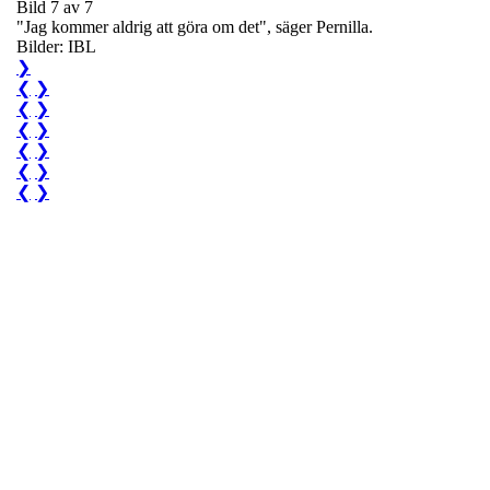
Bild 7 av 7
"Jag kommer aldrig att göra om det", säger Pernilla.
Bilder: IBL
❯
❮
❯
❮
❯
❮
❯
❮
❯
❮
❯
❮
❯