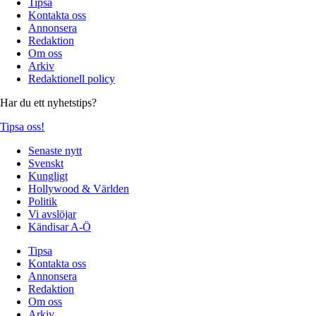
Tipsa
Kontakta oss
Annonsera
Redaktion
Om oss
Arkiv
Redaktionell policy
Har du ett nyhetstips?
Tipsa oss!
Senaste nytt
Svenskt
Kungligt
Hollywood & Världen
Politik
Vi avslöjar
Kändisar A-Ö
Tipsa
Kontakta oss
Annonsera
Redaktion
Om oss
Arkiv