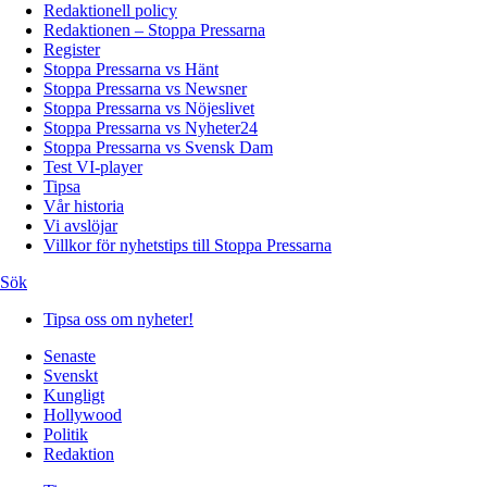
Redaktionell policy
Redaktionen – Stoppa Pressarna
Register
Stoppa Pressarna vs Hänt
Stoppa Pressarna vs Newsner
Stoppa Pressarna vs Nöjeslivet
Stoppa Pressarna vs Nyheter24
Stoppa Pressarna vs Svensk Dam
Test VI-player
Tipsa
Vår historia
Vi avslöjar
Villkor för nyhetstips till Stoppa Pressarna
Sök
Tipsa oss om nyheter!
Senaste
Svenskt
Kungligt
Hollywood
Politik
Redaktion