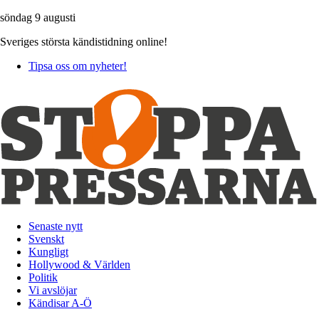
söndag 9 augusti
Sveriges största kändistidning online!
Tipsa oss om nyheter!
Senaste nytt
Svenskt
Kungligt
Hollywood & Världen
Politik
Vi avslöjar
Kändisar A-Ö