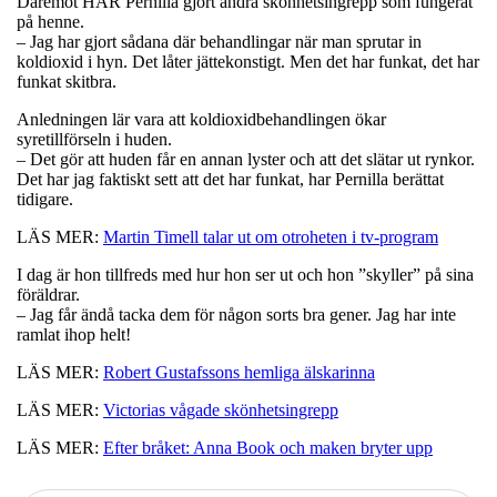
Däremot HAR Pernilla gjort andra skönhetsingrepp som fungerat
på henne.
– Jag har gjort sådana där behandlingar när man sprutar in
koldioxid i hyn. Det låter jättekonstigt. Men det har funkat, det har
funkat skitbra.
Anledningen lär vara att koldioxidbehandlingen ökar
syretillförseln i huden.
– Det gör att huden får en annan lyster och att det slätar ut rynkor.
Det har jag faktiskt sett att det har funkat, har Pernilla berättat
tidigare.
LÄS MER:
Martin Timell talar ut om otroheten i tv-program
I dag är hon tillfreds med hur hon ser ut och hon ”skyller” på sina
föräldrar.
– Jag får ändå tacka dem för någon sorts bra gener. Jag har inte
ramlat ihop helt!
LÄS MER:
Robert Gustafssons hemliga älskarinna
LÄS MER:
Victorias vågade skönhetsingrepp
LÄS MER:
Efter bråket: Anna Book och maken bryter upp