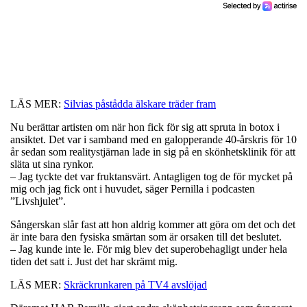
LÄS MER:
Silvias påstådda älskare träder fram
Nu berättar artisten om när hon fick för sig att spruta in botox i
ansiktet. Det var i samband med en galopperande 40-årskris för 10
år sedan som realitystjärnan lade in sig på en skönhetsklinik för att
släta ut sina rynkor.
– Jag tyckte det var fruktansvärt. Antagligen tog de för mycket på
mig och jag fick ont i huvudet, säger Pernilla i podcasten
”Livshjulet”.
Sångerskan slår fast att hon aldrig kommer att göra om det och det
är inte bara den fysiska smärtan som är orsaken till det beslutet.
– Jag kunde inte le. För mig blev det superobehagligt under hela
tiden det satt i. Just det har skrämt mig.
LÄS MER:
Skräckrunkaren på TV4 avslöjad