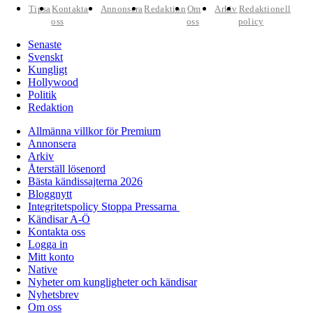
Tipsa
Kontakta
Annonsera
Redaktion
Om
Arkiv
Redaktionell
oss
oss
policy
Senaste
Svenskt
Kungligt
Hollywood
Politik
Redaktion
Allmänna villkor för Premium
Annonsera
Arkiv
Återställ lösenord
Bästa kändissajterna 2026
Bloggnytt
Integritetspolicy Stoppa Pressarna
Kändisar A-Ö
Kontakta oss
Logga in
Mitt konto
Native
Nyheter om kungligheter och kändisar
Nyhetsbrev
Om oss