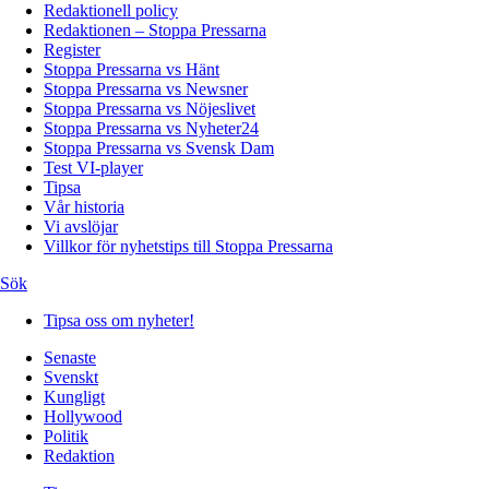
Redaktionell policy
Redaktionen – Stoppa Pressarna
Register
Stoppa Pressarna vs Hänt
Stoppa Pressarna vs Newsner
Stoppa Pressarna vs Nöjeslivet
Stoppa Pressarna vs Nyheter24
Stoppa Pressarna vs Svensk Dam
Test VI-player
Tipsa
Vår historia
Vi avslöjar
Villkor för nyhetstips till Stoppa Pressarna
Sök
Tipsa oss om nyheter!
Senaste
Svenskt
Kungligt
Hollywood
Politik
Redaktion