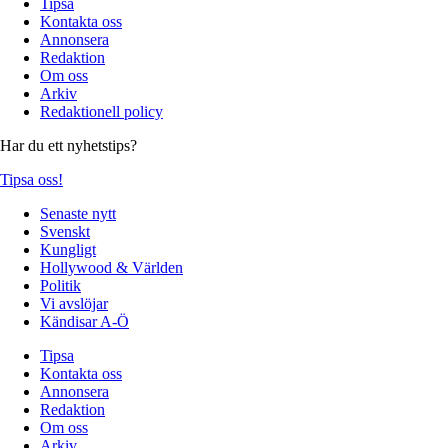
Tipsa
Kontakta oss
Annonsera
Redaktion
Om oss
Arkiv
Redaktionell policy
Har du ett nyhetstips?
Tipsa oss!
Senaste nytt
Svenskt
Kungligt
Hollywood & Världen
Politik
Vi avslöjar
Kändisar A-Ö
Tipsa
Kontakta oss
Annonsera
Redaktion
Om oss
Arkiv