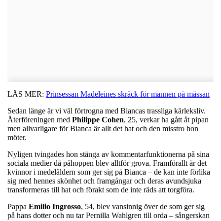
LÄS MER:
Prinsessan Madeleines skräck för mannen på mässan
Sedan länge är vi väl förtrogna med Biancas trassliga kärleksliv.
Återföreningen med
Philippe
Cohen
, 25, verkar ha gått åt pipan
men allvarligare för Bianca är allt det hat och den misstro hon
möter.
Nyligen tvingades hon stänga av kommentarfunktionerna på sina
sociala medier då påhoppen blev alltför grova. Framförallt är det
kvinnor i medelåldern som ger sig på Bianca – de kan inte förlika
sig med hennes skönhet och framgångar och deras avundsjuka
transformeras till hat och förakt som de inte räds att torgföra.
Pappa
Emilio
Ingrosso
, 54, blev vansinnig över de som ger sig
på hans dotter och nu tar Pernilla Wahlgren till orda – sångerskan