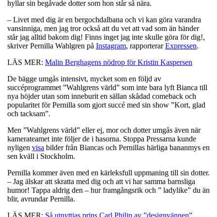
hyllar sin begåvade dotter som hon står så nära.
– Livet med dig är en bergochdalbana och vi kan göra varandra
vansinniga, men jag tror också att du vet att vad som än händer
står jag alltid bakom dig! Finns inget jag inte skulle göra för dig!,
skriver Pernilla Wahlgren på
Instagram
, rapporterar
Expressen
.
LÄS MER:
Malin Berghagens nödrop för Kristin Kaspersen
De bägge umgås intensivt, mycket som en följd av
succéprogrammet ”Wahlgrens värld” som inte bara lyft Bianca till
nya höjder utan som inneburit en sällan skådad comeback och
popularitet för Pernilla som gjort succé med sin show ”Kort, glad
och tacksam”.
Men ”Wahlgrens värld” eller ej, mor och dotter umgås även när
kamerateamet inte följer de i hasorna. Stoppa Pressarna kunde
nyligen
visa
bilder från Biancas och Pernillas härliga bananmys en
sen kväll i Stockholm.
Pernilla kommer även med en kärleksfull uppmaning till sin dotter.
– Jag älskar att skratta med dig och att vi har samma barnsliga
humor! Tappa aldrig den – hur framgångsrik och ” ladylike” du än
blir, avrundar Pernilla.
LÄS MER:
Så utnyttjas prins Carl Philip av ”designvännen”