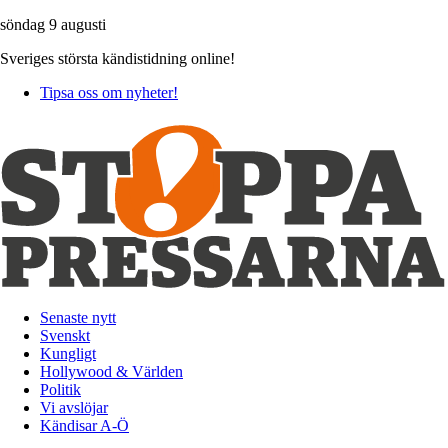
söndag 9 augusti
Sveriges största kändistidning online!
Tipsa oss om nyheter!
Senaste nytt
Svenskt
Kungligt
Hollywood & Världen
Politik
Vi avslöjar
Kändisar A-Ö