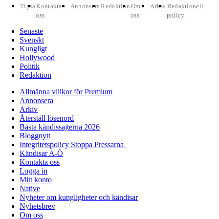
Tipsa
Kontakta
Annonsera
Redaktion
Om
Arkiv
Redaktionell
oss
oss
policy
Senaste
Svenskt
Kungligt
Hollywood
Politik
Redaktion
Allmänna villkor för Premium
Annonsera
Arkiv
Återställ lösenord
Bästa kändissajterna 2026
Bloggnytt
Integritetspolicy Stoppa Pressarna
Kändisar A-Ö
Kontakta oss
Logga in
Mitt konto
Native
Nyheter om kungligheter och kändisar
Nyhetsbrev
Om oss