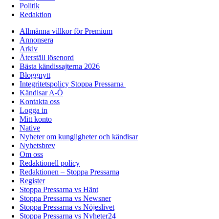
Politik
Redaktion
Allmänna villkor för Premium
Annonsera
Arkiv
Återställ lösenord
Bästa kändissajterna 2026
Bloggnytt
Integritetspolicy Stoppa Pressarna
Kändisar A-Ö
Kontakta oss
Logga in
Mitt konto
Native
Nyheter om kungligheter och kändisar
Nyhetsbrev
Om oss
Redaktionell policy
Redaktionen – Stoppa Pressarna
Register
Stoppa Pressarna vs Hänt
Stoppa Pressarna vs Newsner
Stoppa Pressarna vs Nöjeslivet
Stoppa Pressarna vs Nyheter24