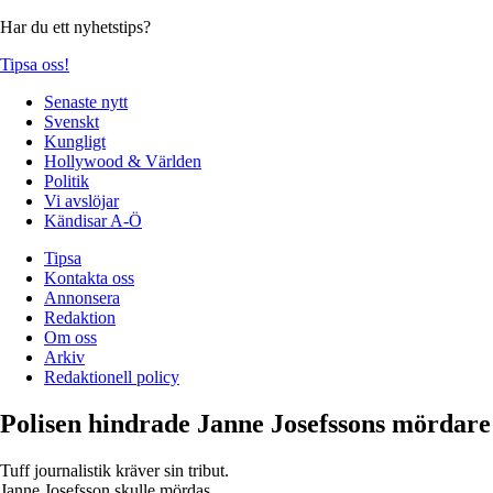
Har du ett nyhetstips?
Tipsa oss!
Senaste nytt
Svenskt
Kungligt
Hollywood & Världen
Politik
Vi avslöjar
Kändisar A-Ö
Tipsa
Kontakta oss
Annonsera
Redaktion
Om oss
Arkiv
Redaktionell policy
Polisen hindrade Janne Josefssons mördare
Tuff journalistik kräver sin tribut.
Janne Josefsson skulle mördas.