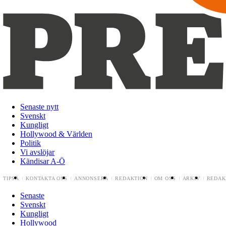
Senaste nytt
Svenskt
Kungligt
Hollywood & Världen
Politik
Vi avslöjar
Kändisar A-Ö
TIPSA
KONTAKTA OSS
ANNONSERA
REDAKTION
OM OSS
ARKIV
REDAK
Senaste
Svenskt
Kungligt
Hollywood