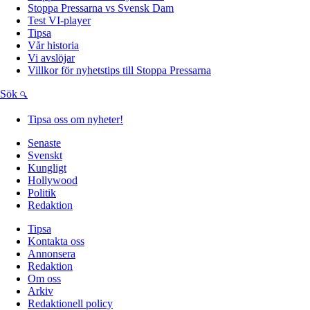
Stoppa Pressarna vs Svensk Dam
Test VI-player
Tipsa
Vår historia
Vi avslöjar
Villkor för nyhetstips till Stoppa Pressarna
Sök
Tipsa oss om nyheter!
Senaste
Svenskt
Kungligt
Hollywood
Politik
Redaktion
Tipsa
Kontakta oss
Annonsera
Redaktion
Om oss
Arkiv
Redaktionell policy