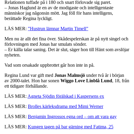
Relationen tuffade på i 180 och snart förlovade sig paret.
– Jonas Haglund är en av de modigaste och intelligentaste
människor jag någonsin mött. Jag föll för hans intelligens,
berättade Regina lyckligt.
LÄS MER:
”Hustrun lämnar Martin Timell”
Men nu är allt det fina över. Skådespelerskan är på nytt singel och
förlovningen med Jonas har smulats sönder.
– Er källa talar saning. Det är slut, säger hon till Hänt som avslöjar
nyheten.
Vad som orsakade uppbrottet går hon inte in på.
Regina Lund var gift med
Jonas Malmsjö
under två år i början
av 2000-talet. Hon har sonen
Wiggo Love Linblå Lund
, 18, från
ett tidigare förhållande.
LÄS MER:
Agneta Sjödin förälskad i Kaspersens ex
LÄS MER:
Brolles kärleksdrama med Mimi Werner
LÄS MER:
Benjamin Ingrossos egna ord – om att vara gay
LÄS MER:
Kungen tagen på bar gärning med Fatima, 25