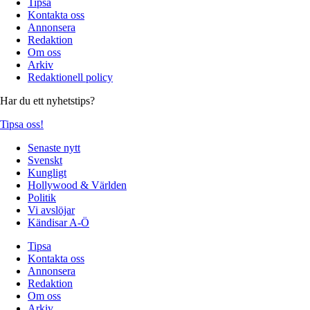
Tipsa
Kontakta oss
Annonsera
Redaktion
Om oss
Arkiv
Redaktionell policy
Har du ett nyhetstips?
Tipsa oss!
Senaste nytt
Svenskt
Kungligt
Hollywood & Världen
Politik
Vi avslöjar
Kändisar A-Ö
Tipsa
Kontakta oss
Annonsera
Redaktion
Om oss
Arkiv