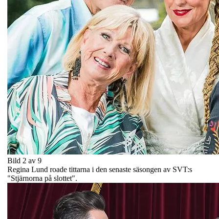
Bild 2 av 9
Regina Lund roade tittarna i den senaste säsongen av SVT:s
"Stjärnorna på slottet".