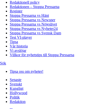
Redaktionell policy
Redaktionen – Stoppa Pressarna
Register
Stoppa Pressarna vs Hänt
Stoppa Pressarna vs Newsner
Stoppa Pressarna vs Nöjeslivet
Stoppa Pressarna vs Nyheter24
Stoppa Pressarna vs Svensk Dam
Test VI-player
Tipsa
Vår historia
Vi avslöjar
Villkor för nyhetstips till Stoppa Pressarna
Sök
Tipsa oss om nyheter!
Senaste
Svenskt
Kungligt
Hollywood
Politik
Redaktion