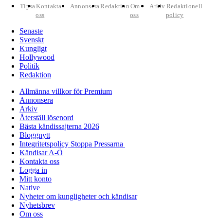
Tipsa
Kontakta
Annonsera
Redaktion
Om
Arkiv
Redaktionell
oss
oss
policy
Senaste
Svenskt
Kungligt
Hollywood
Politik
Redaktion
Allmänna villkor för Premium
Annonsera
Arkiv
Återställ lösenord
Bästa kändissajterna 2026
Bloggnytt
Integritetspolicy Stoppa Pressarna
Kändisar A-Ö
Kontakta oss
Logga in
Mitt konto
Native
Nyheter om kungligheter och kändisar
Nyhetsbrev
Om oss