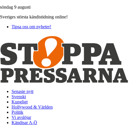
söndag 9 augusti
Sveriges största kändistidning online!
Tipsa oss om nyheter!
Senaste nytt
Svenskt
Kungligt
Hollywood & Världen
Politik
Vi avslöjar
Kändisar A-Ö