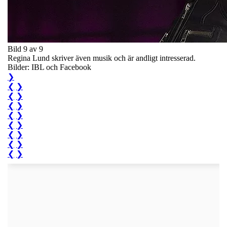
Bild 9 av 9
Regina Lund skriver även musik och är andligt intresserad.
Bilder: IBL och Facebook
❯
❮
❯
❮
❯
❮
❯
❮
❯
❮
❯
❮
❯
❮
❯
❮
❯