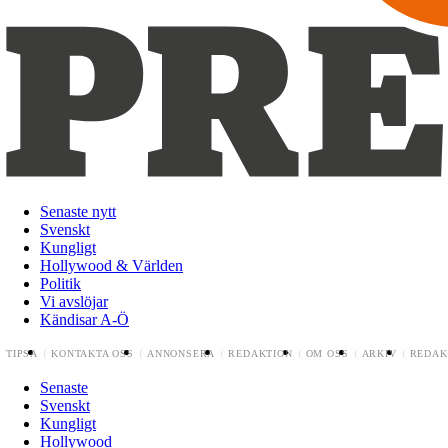
Senaste nytt
Svenskt
Kungligt
Hollywood & Världen
Politik
Vi avslöjar
Kändisar A-Ö
TIPSA
KONTAKTA OSS
ANNONSERA
REDAKTION
OM OSS
ARKIV
REDAK
Senaste
Svenskt
Kungligt
Hollywood