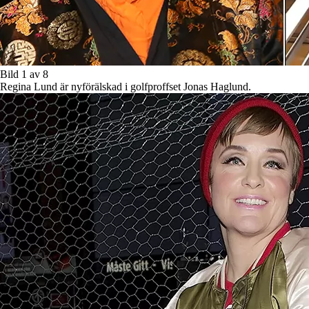
Bild 1 av 8
Regina Lund är nyförälskad i golfproffset Jonas Haglund.