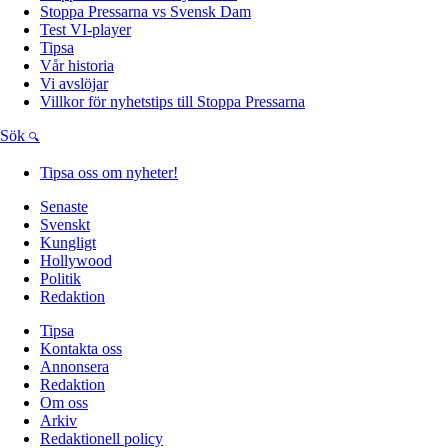
Stoppa Pressarna vs Svensk Dam
Test VI-player
Tipsa
Vår historia
Vi avslöjar
Villkor för nyhetstips till Stoppa Pressarna
Sök
Tipsa oss om nyheter!
Senaste
Svenskt
Kungligt
Hollywood
Politik
Redaktion
Tipsa
Kontakta oss
Annonsera
Redaktion
Om oss
Arkiv
Redaktionell policy