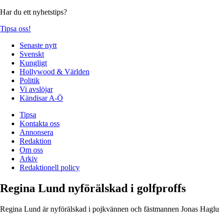
Har du ett nyhetstips?
Tipsa oss!
Senaste nytt
Svenskt
Kungligt
Hollywood & Världen
Politik
Vi avslöjar
Kändisar A-Ö
Tipsa
Kontakta oss
Annonsera
Redaktion
Om oss
Arkiv
Redaktionell policy
Regina Lund nyförälskad i golfproffs
Regina Lund är nyförälskad i pojkvännen och fästmannen Jonas Haglu