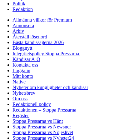
Politik
Redaktion
Allmänna villkor för Premium
Annonsera
Arkiv
Återställ lösenord
Bästa kändissajterna 2026
Bloggnytt
Integritetspolicy Stoppa Pressarna
Kändisar A-Ö
Kontakta oss
Logga in
Mitt konto
Native
Nyheter om kungligheter och kändisar
Nyhetsbrev
Om oss
Redaktionell policy
Redaktionen – Stoppa Pressarna
Register
Stoppa Pressarna vs Hänt
Stoppa Pressarna vs Newsner
Stoppa Pressarna vs Nöjeslivet
Stoppa Pressarna vs Nyheter24