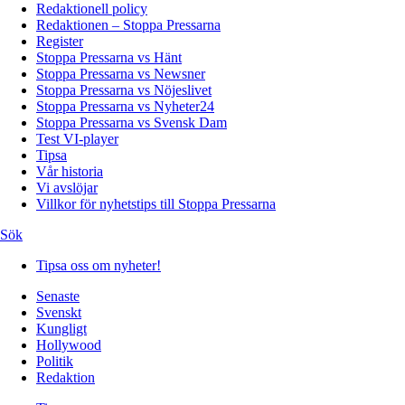
Redaktionell policy
Redaktionen – Stoppa Pressarna
Register
Stoppa Pressarna vs Hänt
Stoppa Pressarna vs Newsner
Stoppa Pressarna vs Nöjeslivet
Stoppa Pressarna vs Nyheter24
Stoppa Pressarna vs Svensk Dam
Test VI-player
Tipsa
Vår historia
Vi avslöjar
Villkor för nyhetstips till Stoppa Pressarna
Sök
Tipsa oss om nyheter!
Senaste
Svenskt
Kungligt
Hollywood
Politik
Redaktion