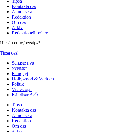
Tipsa
Kontakta oss
Annonsera
Redaktion
Om oss
Arkiv
Redaktionell policy
Har du ett nyhetstips?
Tipsa oss!
Senaste nytt
Svenskt
Kungligt
Hollywood & Världen
Politik
Vi avslöjar
Kändisar A-Ö
Tipsa
Kontakta oss
Annonsera
Redaktion
Om oss
Arkiv