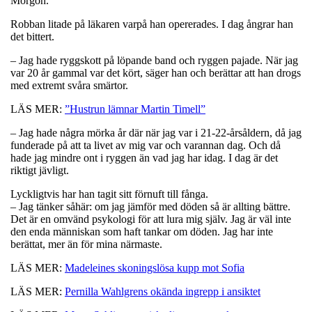
Morgon.
Robban litade på läkaren varpå han opererades. I dag ångrar han
det bittert.
– Jag hade ryggskott på löpande band och ryggen pajade. När jag
var 20 år gammal var det kört, säger han och berättar att han drogs
med extremt svåra smärtor.
LÄS MER:
”Hustrun lämnar Martin Timell”
– Jag hade några mörka år där när jag var i 21-22-årsåldern, då jag
funderade på att ta livet av mig var och varannan dag. Och då
hade jag mindre ont i ryggen än vad jag har idag. I dag är det
riktigt jävligt.
Lyckligtvis har han tagit sitt förnuft till fånga.
– Jag tänker såhär: om jag jämför med döden så är allting bättre.
Det är en omvänd psykologi för att lura mig själv. Jag är väl inte
den enda människan som haft tankar om döden. Jag har inte
berättat, mer än för mina närmaste.
LÄS MER:
Madeleines skoningslösa kupp mot Sofia
LÄS MER:
Pernilla Wahlgrens okända ingrepp i ansiktet