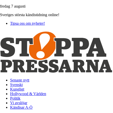
fredag 7 augusti
Sveriges största kändistidning online!
Tipsa oss om nyheter!
Senaste nytt
Svenskt
Kungligt
Hollywood & Världen
Politik
Vi avslöjar
Kändisar A-Ö