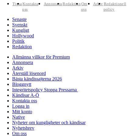
Tipsa
Kontakta
Annonsera
Redaktion
Om
Arkiv
Redaktionell
oss
oss
policy
Senaste
Svenskt
Kungligt
Hollywood
Politik
Redaktion
Allmänna villkor för Premium
Annonsera
Arkiv
Återställ lösenord
Bästa kändissajterna 2026
Bloggnytt
Integritetspolicy Stoppa Pressarna
Kändisar A-Ö
Kontakta oss
Logga in
Mitt konto
Native
Nyheter om kungligheter och kändisar
Nyhetsbrev
Om oss