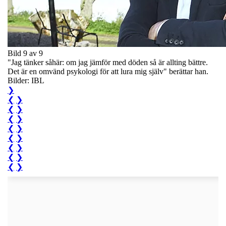
Bild 9 av 9
"Jag tänker såhär: om jag jämför med döden så är allting bättre.
Det är en omvänd psykologi för att lura mig själv" berättar han.
Bilder: IBL
❯
❮
❯
❮
❯
❮
❯
❮
❯
❮
❯
❮
❯
❮
❯
❮
❯