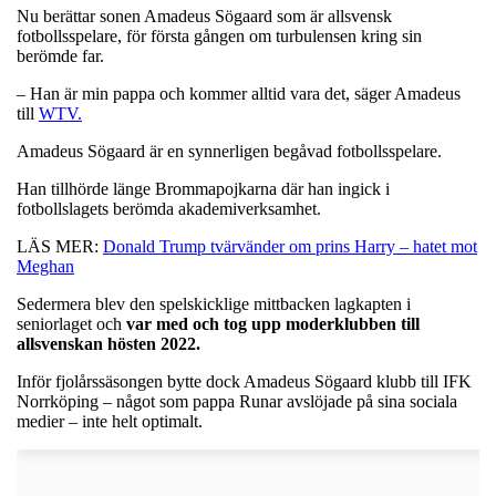
Nu berättar sonen Amadeus Sögaard som är allsvensk
fotbollsspelare, för första gången om turbulensen kring sin
berömde far.
– Han är min pappa och kommer alltid vara det, säger Amadeus
till
WTV.
Amadeus Sögaard är en synnerligen begåvad fotbollsspelare.
Han tillhörde länge Brommapojkarna där han ingick i
fotbollslagets berömda akademiverksamhet.
LÄS MER:
Donald Trump tvärvänder om prins Harry – hatet mot
Meghan
Sedermera blev den spelskicklige mittbacken lagkapten i
seniorlaget och
var med och tog upp moderklubben till
allsvenskan hösten 2022.
Inför fjolårssäsongen bytte dock Amadeus Sögaard klubb till IFK
Norrköping – något som pappa Runar avslöjade på sina sociala
medier – inte helt optimalt.