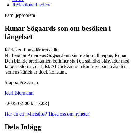
Redaktionell policy
Familjeproblem
Runar Sögaards son om besöken i
fängelset
Kärleken finns där trots allt.
Nu berättar Amadeus Sögaard om sin relation till pappa, Runar.
Den blonde predikanten befinner sig i ett ständigt blåsväder med
fängelsedomar, en falsk AI-flickvän och kontroversiella åsikter –
sonens kärlek är dock konstant.
Stoppa Pressarna
Karl Biermann
| 2025-02-09 kl 18:03 |
Har du ett nyhetstips?
Tipsa oss om nyheter!
Dela Inlägg