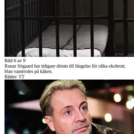
Bild 6 av 9
Runar Sögaard har tidigare dömts till fängelse för olika ekobrott.
Han vantrivdes på kåken.
Bilder: TT