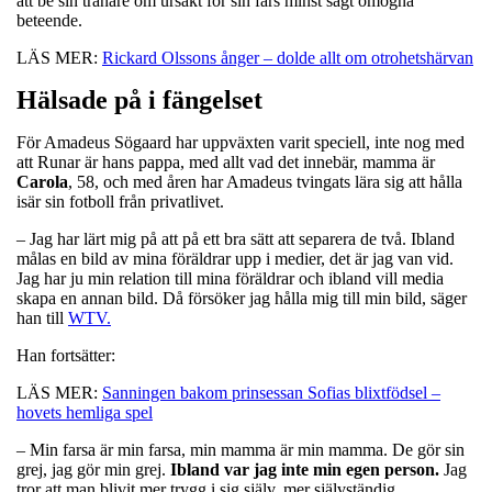
att be sin tränare om ursäkt för sin fars minst sagt omogna
beteende.
LÄS MER:
Rickard Olssons ånger – dolde allt om otrohetshärvan
Hälsade på i fängelset
För Amadeus Sögaard har uppväxten varit speciell, inte nog med
att Runar är hans pappa, med allt vad det innebär, mamma är
Carola
, 58, och med åren har Amadeus tvingats lära sig att hålla
isär sin fotboll från privatlivet.
– Jag har lärt mig på att på ett bra sätt att separera de två. Ibland
målas en bild av mina föräldrar upp i medier, det är jag van vid.
Jag har ju min relation till mina föräldrar och ibland vill media
skapa en annan bild. Då försöker jag hålla mig till min bild, säger
han till
WTV.
Han fortsätter:
LÄS MER:
Sanningen bakom prinsessan Sofias blixtfödsel –
hovets hemliga spel
– Min farsa är min farsa, min mamma är min mamma. De gör sin
grej, jag gör min grej.
Ibland var jag inte min egen person.
Jag
tror att man blivit mer trygg i sig själv, mer självständig.