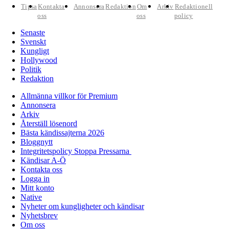
Tipsa
Kontakta
Annonsera
Redaktion
Om
Arkiv
Redaktionell
oss
oss
policy
Senaste
Svenskt
Kungligt
Hollywood
Politik
Redaktion
Allmänna villkor för Premium
Annonsera
Arkiv
Återställ lösenord
Bästa kändissajterna 2026
Bloggnytt
Integritetspolicy Stoppa Pressarna
Kändisar A-Ö
Kontakta oss
Logga in
Mitt konto
Native
Nyheter om kungligheter och kändisar
Nyhetsbrev
Om oss