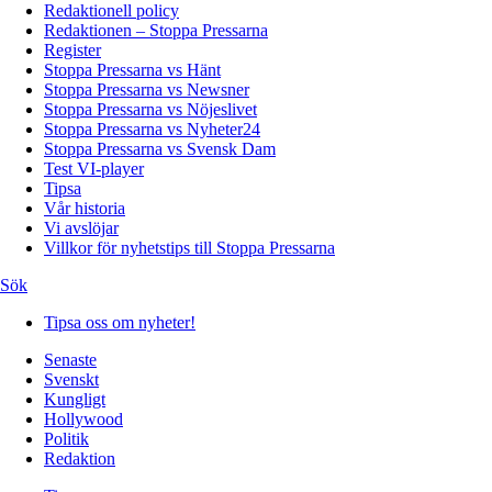
Redaktionell policy
Redaktionen – Stoppa Pressarna
Register
Stoppa Pressarna vs Hänt
Stoppa Pressarna vs Newsner
Stoppa Pressarna vs Nöjeslivet
Stoppa Pressarna vs Nyheter24
Stoppa Pressarna vs Svensk Dam
Test VI-player
Tipsa
Vår historia
Vi avslöjar
Villkor för nyhetstips till Stoppa Pressarna
Sök
Tipsa oss om nyheter!
Senaste
Svenskt
Kungligt
Hollywood
Politik
Redaktion