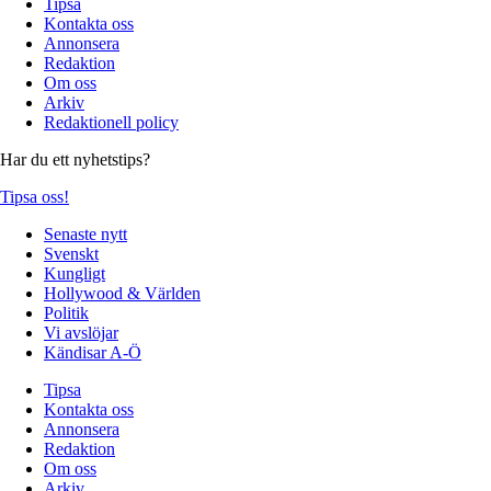
Tipsa
Kontakta oss
Annonsera
Redaktion
Om oss
Arkiv
Redaktionell policy
Har du ett nyhetstips?
Tipsa oss!
Senaste nytt
Svenskt
Kungligt
Hollywood & Världen
Politik
Vi avslöjar
Kändisar A-Ö
Tipsa
Kontakta oss
Annonsera
Redaktion
Om oss
Arkiv