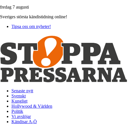
fredag 7 augusti
Sveriges största kändistidning online!
Tipsa oss om nyheter!
Senaste nytt
Svenskt
Kungligt
Hollywood & Världen
Politik
Vi avslöjar
Kändisar A-Ö