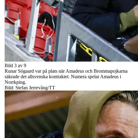
Bild 3 av 9
Runar Sögaard var på plats när Amadeus och Brommapojkarna
säkrade det allsvenska kontraktet. Numera spelar Amadeus i
Norrkping.
Bild: Stefan Jerrevång/TT