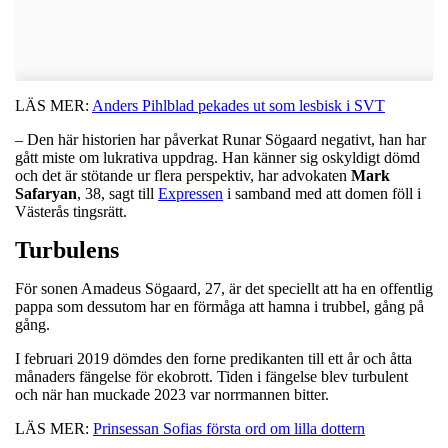
LÄS MER:
Anders Pihlblad pekades ut som lesbisk i SVT
– Den här historien har påverkat Runar Sögaard negativt, han har
gått miste om lukrativa uppdrag. Han känner sig oskyldigt dömd
och det är stötande ur flera perspektiv, har advokaten
Mark
Safaryan
, 38, sagt till
Expressen
i samband med att domen föll i
Västerås tingsrätt.
Turbulens
För sonen Amadeus Sögaard, 27, är det speciellt att ha en offentlig
pappa som dessutom har en förmåga att hamna i trubbel, gång på
gång.
I februari 2019 dömdes den forne predikanten till ett år och åtta
månaders fängelse för ekobrott. Tiden i fängelse blev turbulent
och när han muckade 2023 var norrmannen bitter.
LÄS MER:
Prinsessan Sofias första ord om lilla dottern