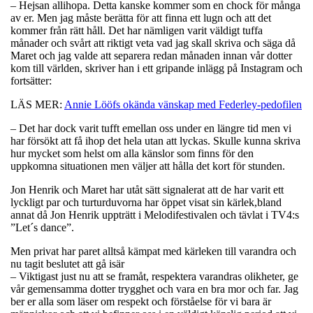
– Hejsan allihopa. Detta kanske kommer som en chock för många
av er. Men jag måste berätta för att finna ett lugn och att det
kommer från rätt håll. Det har nämligen varit väldigt tuffa
månader och svårt att riktigt veta vad jag skall skriva och säga då
Maret och jag valde att separera redan månaden innan vår dotter
kom till världen, skriver han i ett gripande inlägg på Instagram och
fortsätter:
LÄS MER:
Annie Lööfs okända vänskap med Federley-pedofilen
– Det har dock varit tufft emellan oss under en längre tid men vi
har försökt att få ihop det hela utan att lyckas. Skulle kunna skriva
hur mycket som helst om alla känslor som finns för den
uppkomna situationen men väljer att hålla det kort för stunden.
Jon Henrik och Maret har utåt sätt signalerat att de har varit ett
lyckligt par och turturduvorna har öppet visat sin kärlek,bland
annat då Jon Henrik uppträtt i Melodifestivalen och tävlat i TV4:s
”Let´s dance”.
Men privat har paret alltså kämpat med kärleken till varandra och
nu tagit beslutet att gå isär
– Viktigast just nu att se framåt, respektera varandras olikheter, ge
vår gemensamma dotter trygghet och vara en bra mor och far. Jag
ber er alla som läser om respekt och förståelse för vi bara är