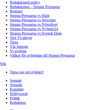
Redaktionell policy
Redaktionen – Stoppa Pressarna
Register
Stoppa Pressarna vs Hänt
Stoppa Pressarna vs Newsner
Stoppa Pressarna vs Nöjeslivet
Stoppa Pressarna vs Nyheter24
Stoppa Pressarna vs Svensk Dam
Test VI-player
Tipsa
Vår historia
Vi avslöjar
Villkor för nyhetstips till Stoppa Pressarna
Sök
Tipsa oss om nyheter!
Senaste
Svenskt
Kungligt
Hollywood
Politik
Redaktion