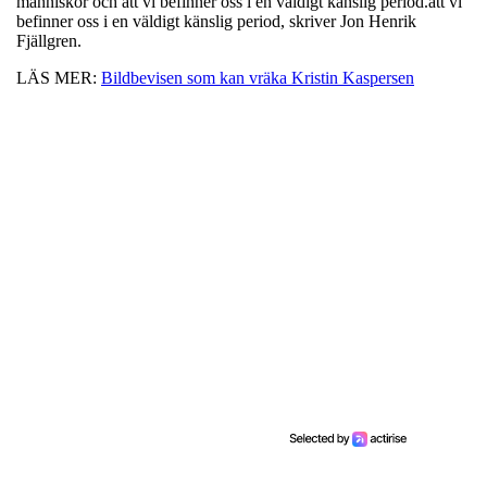
människor och att vi befinner oss i en väldigt känslig period.att vi
befinner oss i en väldigt känslig period, skriver Jon Henrik
Fjällgren.
LÄS MER:
Bildbevisen som kan vräka Kristin Kaspersen