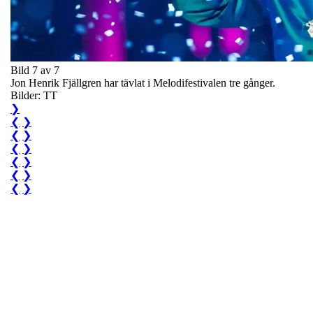
Bild 7 av 7
Jon Henrik Fjällgren har tävlat i Melodifestivalen tre gånger.
Bilder: TT
❯
❮
❯
❮
❯
❮
❯
❮
❯
❮
❯
❮
❯