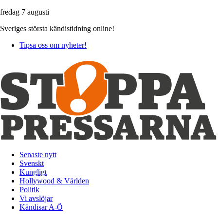
fredag 7 augusti
Sveriges största kändistidning online!
Tipsa oss om nyheter!
Senaste nytt
Svenskt
Kungligt
Hollywood & Världen
Politik
Vi avslöjar
Kändisar A-Ö