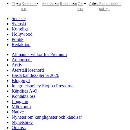
Tipsa
Kontakta
Annonsera
Redaktion
Om
Arkiv
Redaktionell
oss
oss
policy
Senaste
Svenskt
Kungligt
Hollywood
Politik
Redaktion
Allmänna villkor för Premium
Annonsera
Arkiv
Återställ lösenord
Bästa kändissajterna 2026
Bloggnytt
Integritetspolicy Stoppa Pressarna
Kändisar A-Ö
Kontakta oss
Logga in
Mitt konto
Native
Nyheter om kungligheter och kändisar
Nyhetsbrev
Om oss