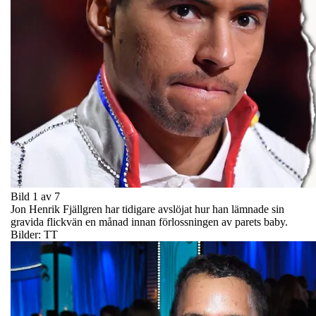
Bild 1 av 7
Jon Henrik Fjällgren har tidigare avslöjat hur han lämnade sin
gravida flickvän en månad innan förlossningen av parets baby.
Bilder: TT