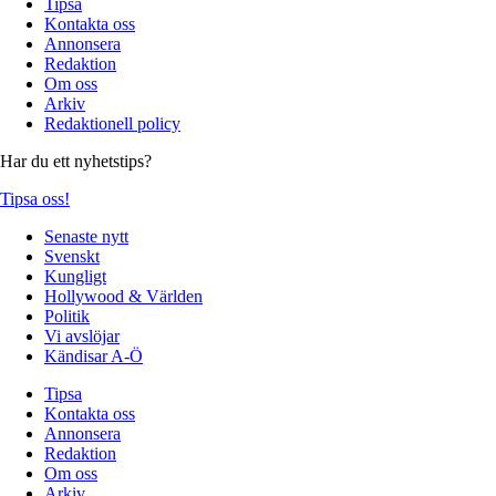
Tipsa
Kontakta oss
Annonsera
Redaktion
Om oss
Arkiv
Redaktionell policy
Har du ett nyhetstips?
Tipsa oss!
Senaste nytt
Svenskt
Kungligt
Hollywood & Världen
Politik
Vi avslöjar
Kändisar A-Ö
Tipsa
Kontakta oss
Annonsera
Redaktion
Om oss
Arkiv