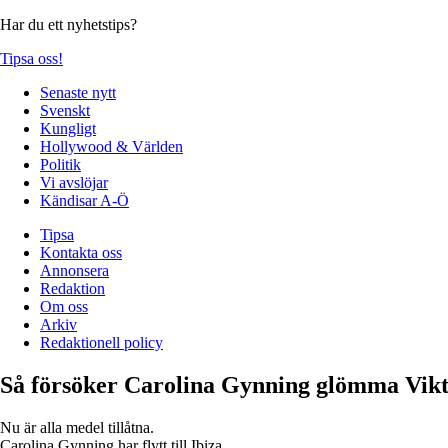
Har du ett nyhetstips?
Tipsa oss!
Senaste nytt
Svenskt
Kungligt
Hollywood & Världen
Politik
Vi avslöjar
Kändisar A-Ö
Tipsa
Kontakta oss
Annonsera
Redaktion
Om oss
Arkiv
Redaktionell policy
Så försöker Carolina Gynning glömma Vik
Nu är alla medel tillåtna.
Carolina Gynning har flytt till Ibiza.