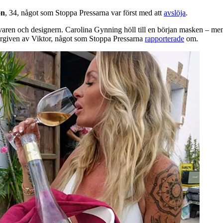
on
, 34, något som Stoppa Pressarna var först med att
avslöja
.
ren och designern. Carolina Gynning höll till en början masken – men efte
övergiven av Viktor, något som Stoppa Pressarna
rapporterade
om.