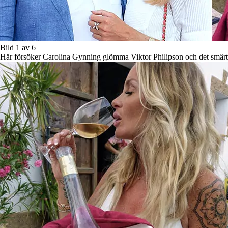
Bild 1 av 6
Här försöker Carolina Gynning glömma Viktor Philipson och det smär