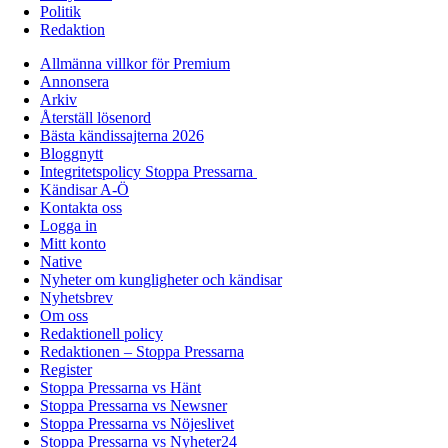
Politik
Redaktion
Allmänna villkor för Premium
Annonsera
Arkiv
Återställ lösenord
Bästa kändissajterna 2026
Bloggnytt
Integritetspolicy Stoppa Pressarna
Kändisar A-Ö
Kontakta oss
Logga in
Mitt konto
Native
Nyheter om kungligheter och kändisar
Nyhetsbrev
Om oss
Redaktionell policy
Redaktionen – Stoppa Pressarna
Register
Stoppa Pressarna vs Hänt
Stoppa Pressarna vs Newsner
Stoppa Pressarna vs Nöjeslivet
Stoppa Pressarna vs Nyheter24