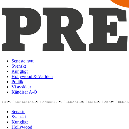
Senaste nytt
Svenskt
Kungligt
Hollywood & Världen
Politik
Vi avslöjar
Kändisar A-Ö
TIPSA
KONTAKTA OSS
ANNONSERA
REDAKTION
OM OSS
ARKIV
REDAK
Senaste
Svenskt
Kungligt
Hollywood