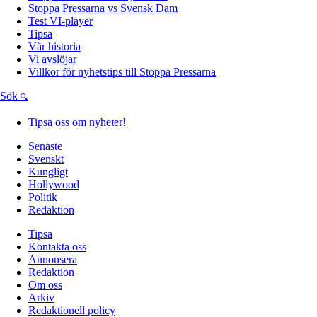
Stoppa Pressarna vs Svensk Dam
Test VI-player
Tipsa
Vår historia
Vi avslöjar
Villkor för nyhetstips till Stoppa Pressarna
Sök
Tipsa oss om nyheter!
Senaste
Svenskt
Kungligt
Hollywood
Politik
Redaktion
Tipsa
Kontakta oss
Annonsera
Redaktion
Om oss
Arkiv
Redaktionell policy