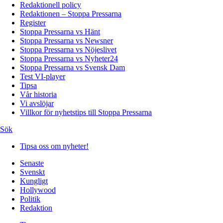
Redaktionell policy
Redaktionen – Stoppa Pressarna
Register
Stoppa Pressarna vs Hänt
Stoppa Pressarna vs Newsner
Stoppa Pressarna vs Nöjeslivet
Stoppa Pressarna vs Nyheter24
Stoppa Pressarna vs Svensk Dam
Test VI-player
Tipsa
Vår historia
Vi avslöjar
Villkor för nyhetstips till Stoppa Pressarna
Sök
Tipsa oss om nyheter!
Senaste
Svenskt
Kungligt
Hollywood
Politik
Redaktion