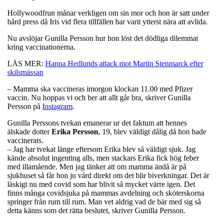
Hollywoodfrun månar verkligen om sin mor och hon är satt under
hård press då Iris vid flera tillfällen har varit ytterst nära att avlida.
Nu avslöjar Gunilla Persson hur hon löst det dödliga dilemmat
kring vaccinationerna.
LÄS MER:
Hanna Hedlunds attack mot Martin Stenmarck efter
skilsmässan
– Mamma ska vaccineras imorgon klockan 11.00 med Pfizer
vaccin. Nu hoppas vi och ber att allt går bra, skriver Gunilla
Persson på
Instagram
.
Gunilla Perssons tvekan emanerar ur det faktum att hennes
älskade dotter
Erika
Persson
, 19, blev väldigt dålig då hon hade
vaccinerats.
– Jag har tvekat länge eftersom Erika blev så väldigt sjuk. Jag
kände absolut ingenting alls, men stackars Erika fick hög feber
med illamående. Men jag tänker att om mamma ändå är på
sjukhuset så får hon ju vård direkt om det blir biverkningar. Det är
läskigt nu med covid som har blivit så mycket värre igen. Det
finns många covidsjuka på mammas avdelning och sköterskorna
springer från rum till rum. Man vet aldrig vad de bär med sig så
detta känns som det rätta beslutet, skriver Gunilla Persson.