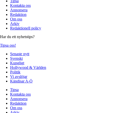
Tipsa
Kontakta oss
Annonsera
Redaktion
Om oss
Arkiv
Redaktionell policy
Har du ett nyhetstips?
Tipsa oss!
Senaste nytt
Svenskt
Kungligt
Hollywood & Världen
Politik
Vi avslöjar
Kändisar A-Ö
Tipsa
Kontakta oss
Annonsera
Redaktion
Om oss
Arkiv