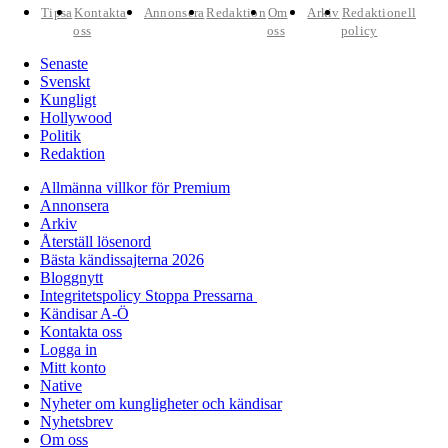
Tipsa
Kontakta
Annonsera
Redaktion
Om
Arkiv
Redaktionell
oss
oss
policy
Senaste
Svenskt
Kungligt
Hollywood
Politik
Redaktion
Allmänna villkor för Premium
Annonsera
Arkiv
Återställ lösenord
Bästa kändissajterna 2026
Bloggnytt
Integritetspolicy Stoppa Pressarna
Kändisar A-Ö
Kontakta oss
Logga in
Mitt konto
Native
Nyheter om kungligheter och kändisar
Nyhetsbrev
Om oss