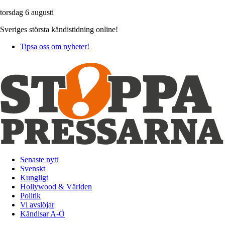
torsdag 6 augusti
Sveriges största kändistidning online!
Tipsa oss om nyheter!
Senaste nytt
Svenskt
Kungligt
Hollywood & Världen
Politik
Vi avslöjar
Kändisar A-Ö