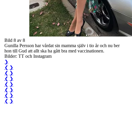
Bild 8 av 8
Gunilla Persson har vårdat sin mamma själv i tio år och nu ber
hon till Gud att allt ska ha gått bra med vaccinationen.
Bilder: TT och Instagram
❯
❮
❯
❮
❯
❮
❯
❮
❯
❮
❯
❮
❯
❮
❯