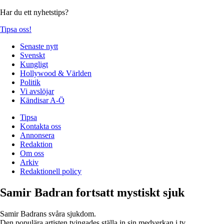
Har du ett nyhetstips?
Tipsa oss!
Senaste nytt
Svenskt
Kungligt
Hollywood & Världen
Politik
Vi avslöjar
Kändisar A-Ö
Tipsa
Kontakta oss
Annonsera
Redaktion
Om oss
Arkiv
Redaktionell policy
Samir Badran fortsatt mystiskt sjuk
Samir Badrans svåra sjukdom.
Den populära artisten tvingades ställa in sin medverkan i tv.