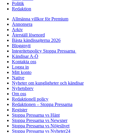
Politik
Redaktion
Allmänna villkor för Premium
Annonsera
Arkiv
Återställ lösenord
Bästa kändissajterna 2026
Bloggnytt
Integritetspolicy Stoppa Pressarna
Kändisar A-Ö
Kontakta oss
Logga in
Mitt konto
Native
Nyheter om kungligheter och kändisar
Nyhetsbrev
Om oss
Redaktionell policy
Redaktionen – Stoppa Pressarna
Register
Stoppa Pressarna vs Hänt
Stoppa Pressarna vs Newsner
Stoppa Pressarna vs Nöjeslivet
Stoppa Pressarna vs Nyheter24