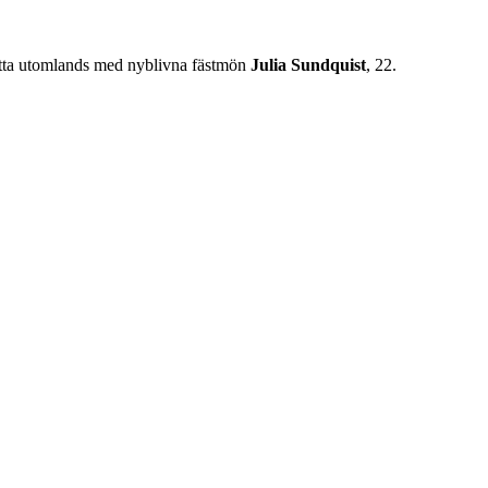
flytta utomlands med nyblivna fästmön
Julia
Sundquist
, 22.