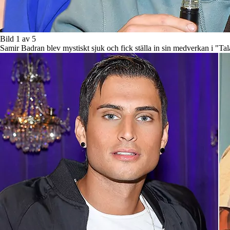
Bild 1 av 5
Samir Badran blev mystiskt sjuk och fick ställa in sin medverkan i "Ta