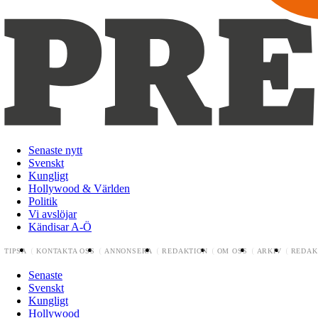
Senaste nytt
Svenskt
Kungligt
Hollywood & Världen
Politik
Vi avslöjar
Kändisar A-Ö
TIPSA
KONTAKTA OSS
ANNONSERA
REDAKTION
OM OSS
ARKIV
REDAK
Senaste
Svenskt
Kungligt
Hollywood