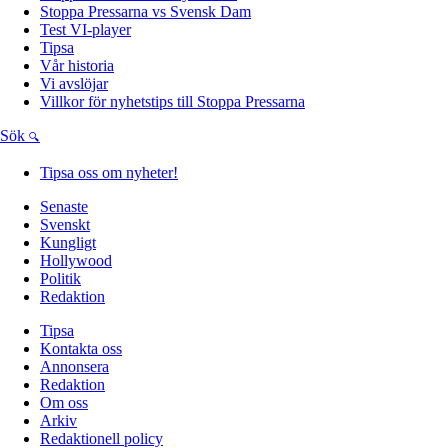
Stoppa Pressarna vs Svensk Dam
Test VI-player
Tipsa
Vår historia
Vi avslöjar
Villkor för nyhetstips till Stoppa Pressarna
Sök
Tipsa oss om nyheter!
Senaste
Svenskt
Kungligt
Hollywood
Politik
Redaktion
Tipsa
Kontakta oss
Annonsera
Redaktion
Om oss
Arkiv
Redaktionell policy