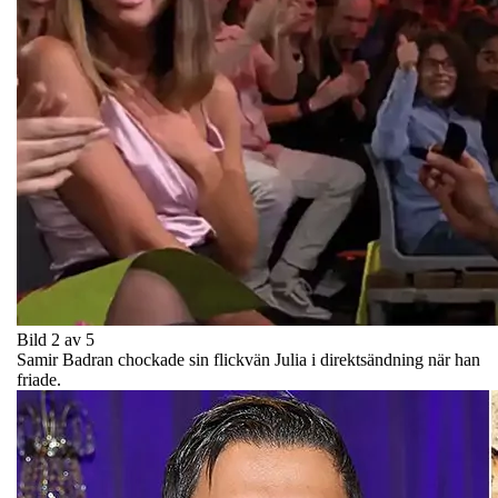
Bild 2 av 5
Samir Badran chockade sin flickvän Julia i direktsändning när han
friade.