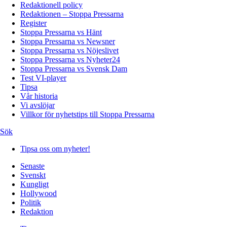
Redaktionell policy
Redaktionen – Stoppa Pressarna
Register
Stoppa Pressarna vs Hänt
Stoppa Pressarna vs Newsner
Stoppa Pressarna vs Nöjeslivet
Stoppa Pressarna vs Nyheter24
Stoppa Pressarna vs Svensk Dam
Test VI-player
Tipsa
Vår historia
Vi avslöjar
Villkor för nyhetstips till Stoppa Pressarna
Sök
Tipsa oss om nyheter!
Senaste
Svenskt
Kungligt
Hollywood
Politik
Redaktion