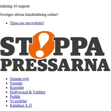
måndag 10 augusti
Sveriges största kändistidning online!
Tipsa oss om nyheter!
Senaste nytt
Svenskt
Kungligt
Hollywood & Världen
Politik
Vi avslöjar
Kändisar A-Ö