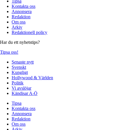
Tipsa
Kontakta oss
Annonsera
Redaktion
Om oss
Arkiv
Redaktionell policy
Har du ett nyhetstips?
Tipsa oss!
Senaste nytt
Svenskt
Kungligt
Hollywood & Världen
Politik
Vi avslöjar
Kändisar A-Ö
Tipsa
Kontakta oss
Annonsera
Redaktion
Om oss
Arkiv