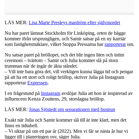
LÄS MER:
Lisa Marie Presleys mardröm efter självmordet
Nu har paret lämnat Stockholm för Linköping, orten de bägge
kommer ifrån ursprungligen, och Samir satsar på en ny karriär
som fastighetsmäklare, vilket Stoppa Pressarna har
rapporterat
om.
Nu satsar paret på bröllopet, och det blir ingen liten och intim
ceremoni – tvärtom – Samir och Julia kommer slå på stora
trumman när de ingår de äkta ståndet.
– Vill inte bara göra det, vill verkligen kunna lägga tid och pengar
på att ha ett stort och roligt bröllop, skriver Julia på Instagram
rapporterar
Expressen
.
I en frågestund på
Instagram
avslöjar Julia att hon är inspirerad av
influencern Kenza Zouitens, 29, storslagna bröllop.
LÄS MER:
Jonas Sjöstedt om separationen med hustrun
Exakt när Julia och Samir kommer slå till är inte klart, men det
finns en tidtabell.
– Vi siktar på om ett par år (2022). Men vi får se nästa år hur vi
ligger till i planeringen osv, säger Julia.