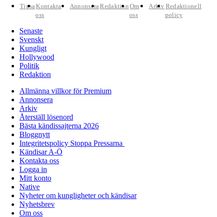
Tipsa
Kontakta
Annonsera
Redaktion
Om
Arkiv
Redaktionell
oss
oss
policy
Senaste
Svenskt
Kungligt
Hollywood
Politik
Redaktion
Allmänna villkor för Premium
Annonsera
Arkiv
Återställ lösenord
Bästa kändissajterna 2026
Bloggnytt
Integritetspolicy Stoppa Pressarna
Kändisar A-Ö
Kontakta oss
Logga in
Mitt konto
Native
Nyheter om kungligheter och kändisar
Nyhetsbrev
Om oss