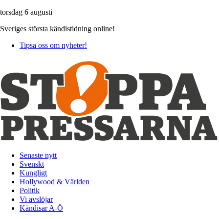
torsdag 6 augusti
Sveriges största kändistidning online!
Tipsa oss om nyheter!
Senaste nytt
Svenskt
Kungligt
Hollywood & Världen
Politik
Vi avslöjar
Kändisar A-Ö