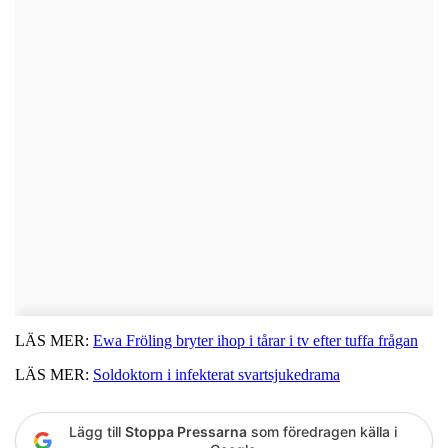
LÄS MER:
Ewa Fröling bryter ihop i tårar i tv efter tuffa frågan
LÄS MER:
Soldoktorn i infekterat svartsjukedrama
Lägg till
Stoppa Pressarna
som föredragen källa i