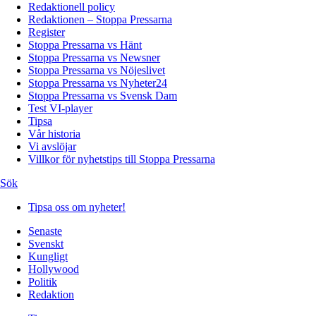
Redaktionell policy
Redaktionen – Stoppa Pressarna
Register
Stoppa Pressarna vs Hänt
Stoppa Pressarna vs Newsner
Stoppa Pressarna vs Nöjeslivet
Stoppa Pressarna vs Nyheter24
Stoppa Pressarna vs Svensk Dam
Test VI-player
Tipsa
Vår historia
Vi avslöjar
Villkor för nyhetstips till Stoppa Pressarna
Sök
Tipsa oss om nyheter!
Senaste
Svenskt
Kungligt
Hollywood
Politik
Redaktion