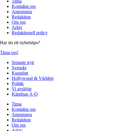
Tipsa
Kontakta oss
Annonsera
Redaktion
Om oss
Arkiv
Redaktionell policy
Har du ett nyhetstips?
Tipsa oss!
Senaste nytt
Svenskt
Kungligt
Hollywood & Världen
Politik
Vi avslöjar
Kändisar A-Ö
Tipsa
Kontakta oss
Annonsera
Redaktion
Om oss
Arkiv