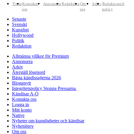
Tipsa
Kontakta
Annonsera
Redaktion
Om
Arkiv
Redaktionell
oss
oss
policy
Senaste
Svenskt
Kungligt
Hollywood
Politik
Redaktion
Allmänna villkor för Premium
Annonsera
Arkiv
Återställ lösenord
Bästa kändissajterna 2026
Bloggnytt
Integritetspolicy Stoppa Pressarna
Kändisar A-Ö
Kontakta oss
Logga in
Mitt konto
Native
Nyheter om kungligheter och kändisar
Nyhetsbrev
Om oss