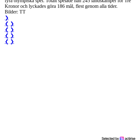
fyra olympiska spel. Totalt spelade han 245 landskamper för Tre
Kronor och lyckades göra 186 mål, flest genom alla tider.
Bilder: TT
❯
❮
❯
❮
❯
❮
❯
❮
❯