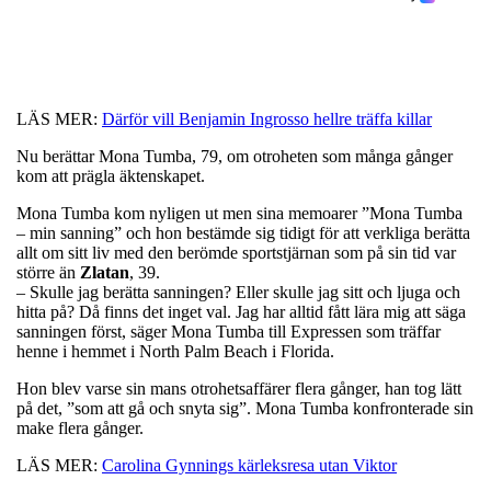
LÄS MER:
Därför vill Benjamin Ingrosso hellre träffa killar
Nu berättar Mona Tumba, 79, om otroheten som många gånger
kom att prägla äktenskapet.
Mona Tumba kom nyligen ut men sina memoarer ”Mona Tumba
– min sanning” och hon bestämde sig tidigt för att verkliga berätta
allt om sitt liv med den berömde sportstjärnan som på sin tid var
större än
Zlatan
, 39.
– Skulle jag berätta sanningen? Eller skulle jag sitt och ljuga och
hitta på? Då finns det inget val. Jag har alltid fått lära mig att säga
sanningen först, säger Mona Tumba till Expressen som träffar
henne i hemmet i North Palm Beach i Florida.
Hon blev varse sin mans otrohetsaffärer flera gånger, han tog lätt
på det, ”som att gå och snyta sig”. Mona Tumba konfronterade sin
make flera gånger.
LÄS MER:
Carolina Gynnings kärleksresa utan Viktor