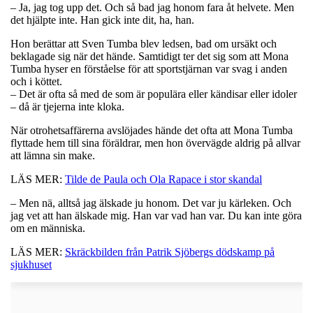
– Ja, jag tog upp det. Och så bad jag honom fara åt helvete. Men
det hjälpte inte. Han gick inte dit, ha, han.
Hon berättar att Sven Tumba blev ledsen, bad om ursäkt och
beklagade sig när det hände. Samtidigt ter det sig som att Mona
Tumba hyser en förståelse för att sportstjärnan var svag i anden
och i köttet.
– Det är ofta så med de som är populära eller kändisar eller idoler
– då är tjejerna inte kloka.
När otrohetsaffärerna avslöjades hände det ofta att Mona Tumba
flyttade hem till sina föräldrar, men hon övervägde aldrig på allvar
att lämna sin make.
LÄS MER:
Tilde de Paula och Ola Rapace i stor skandal
– Men nä, alltså jag älskade ju honom. Det var ju kärleken. Och
jag vet att han älskade mig. Han var vad han var. Du kan inte göra
om en människa.
LÄS MER:
Skräckbilden från Patrik Sjöbergs dödskamp på
sjukhuset