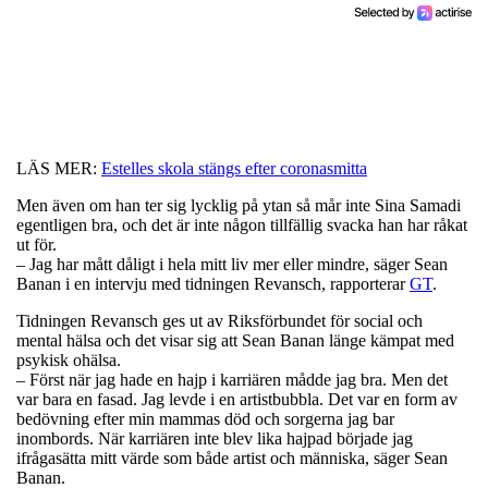
LÄS MER:
Estelles skola stängs efter coronasmitta
Men även om han ter sig lycklig på ytan så mår inte Sina Samadi
egentligen bra, och det är inte någon tillfällig svacka han har råkat
ut för.
– Jag har mått dåligt i hela mitt liv mer eller mindre, säger Sean
Banan i en intervju med tidningen Revansch, rapporterar
GT
.
Tidningen Revansch ges ut av Riksförbundet för social och
mental hälsa och det visar sig att Sean Banan länge kämpat med
psykisk ohälsa.
– Först när jag hade en hajp i karriären mådde jag bra. Men det
var bara en fasad. Jag levde i en artistbubbla. Det var en form av
bedövning efter min mammas död och sorgerna jag bar
inombords. När karriären inte blev lika hajpad började jag
ifrågasätta mitt värde som både artist och människa, säger Sean
Banan.