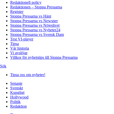
Redaktionell policy
Redaktionen – Stoppa Pressarna
Register
Stoppa Pressarna vs Hänt
Stoppa Pressarna vs Newsner
Stoppa Pressarna vs Nöjeslivet
Stoppa Pressarna vs Nyheter24
Stoppa Pressarna vs Svensk Dam
Test VI-player
Tipsa
Vår historia
Vi avslöjar
Villkor för nyhetstips till Stoppa Pressarna
Sök
Tipsa oss om nyheter!
Senaste
Svenskt
Kungligt
Hollywood
Politik
Redaktion