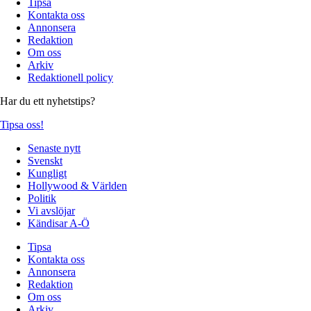
Tipsa
Kontakta oss
Annonsera
Redaktion
Om oss
Arkiv
Redaktionell policy
Har du ett nyhetstips?
Tipsa oss!
Senaste nytt
Svenskt
Kungligt
Hollywood & Världen
Politik
Vi avslöjar
Kändisar A-Ö
Tipsa
Kontakta oss
Annonsera
Redaktion
Om oss
Arkiv