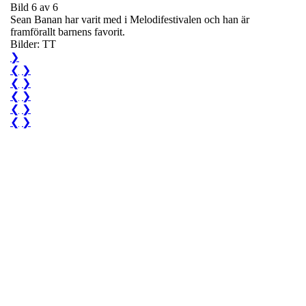
Bild 6 av 6
Sean Banan har varit med i Melodifestivalen och han är
framförallt barnens favorit.
Bilder: TT
❯
❮
❯
❮
❯
❮
❯
❮
❯
❮
❯