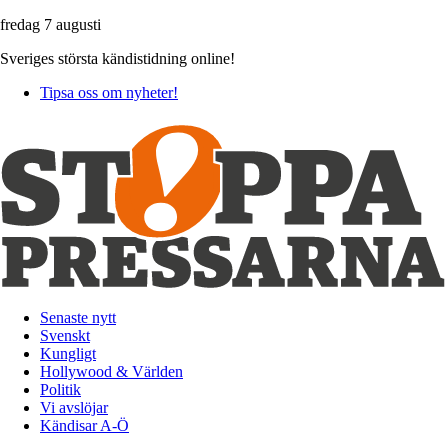
fredag 7 augusti
Sveriges största kändistidning online!
Tipsa oss om nyheter!
Senaste nytt
Svenskt
Kungligt
Hollywood & Världen
Politik
Vi avslöjar
Kändisar A-Ö