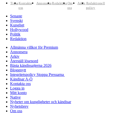
Tipsa
Kontakta
Annonsera
Redaktion
Om
Arkiv
Redaktionell
oss
oss
policy
Senaste
Svenskt
Kungligt
Hollywood
Politik
Redaktion
Allmänna villkor för Premium
Annonsera
Arkiv
Återställ lösenord
Bästa kändissajterna 2026
Bloggnytt
Integritetspolicy Stoppa Pressarna
Kändisar A-Ö
Kontakta oss
Logga in
Mitt konto
Native
Nyheter om kungligheter och kändisar
Nyhetsbrev
Om oss