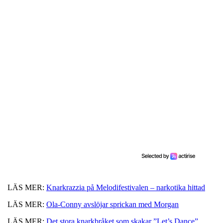
LÄS MER:
Knarkrazzia på Melodifestivalen – narkotika hittad
LÄS MER:
Ola-Conny avslöjar sprickan med Morgan
LÄS MER:
Det stora knarkbråket som skakar ”Let’s Dance”