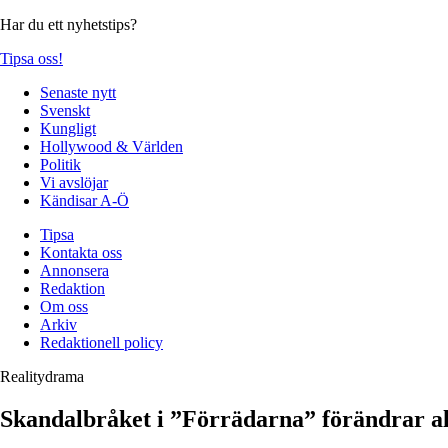
Har du ett nyhetstips?
Tipsa oss!
Senaste nytt
Svenskt
Kungligt
Hollywood & Världen
Politik
Vi avslöjar
Kändisar A-Ö
Tipsa
Kontakta oss
Annonsera
Redaktion
Om oss
Arkiv
Redaktionell policy
Realitydrama
Skandalbråket i ”Förrädarna” förändrar all