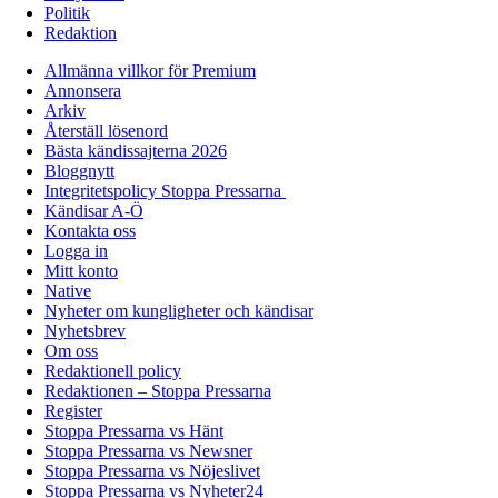
Politik
Redaktion
Allmänna villkor för Premium
Annonsera
Arkiv
Återställ lösenord
Bästa kändissajterna 2026
Bloggnytt
Integritetspolicy Stoppa Pressarna
Kändisar A-Ö
Kontakta oss
Logga in
Mitt konto
Native
Nyheter om kungligheter och kändisar
Nyhetsbrev
Om oss
Redaktionell policy
Redaktionen – Stoppa Pressarna
Register
Stoppa Pressarna vs Hänt
Stoppa Pressarna vs Newsner
Stoppa Pressarna vs Nöjeslivet
Stoppa Pressarna vs Nyheter24