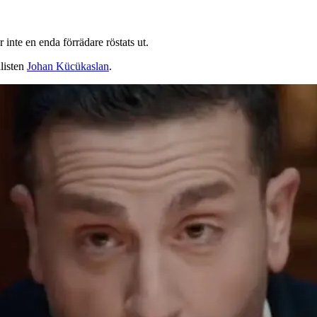
 inte en enda förrädare röstats ut.
alisten
Johan Kücükaslan
.