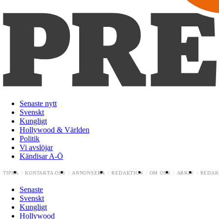
Senaste nytt
Svenskt
Kungligt
Hollywood & Världen
Politik
Vi avslöjar
Kändisar A-Ö
TIPSA
KONTAKTA OSS
ANNONSERA
REDAKTION
OM OSS
ARKIV
REDAK
Senaste
Svenskt
Kungligt
Hollywood