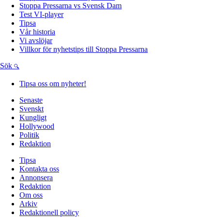
Stoppa Pressarna vs Svensk Dam
Test VI-player
Tipsa
Vår historia
Vi avslöjar
Villkor för nyhetstips till Stoppa Pressarna
Sök
Tipsa oss om nyheter!
Senaste
Svenskt
Kungligt
Hollywood
Politik
Redaktion
Tipsa
Kontakta oss
Annonsera
Redaktion
Om oss
Arkiv
Redaktionell policy