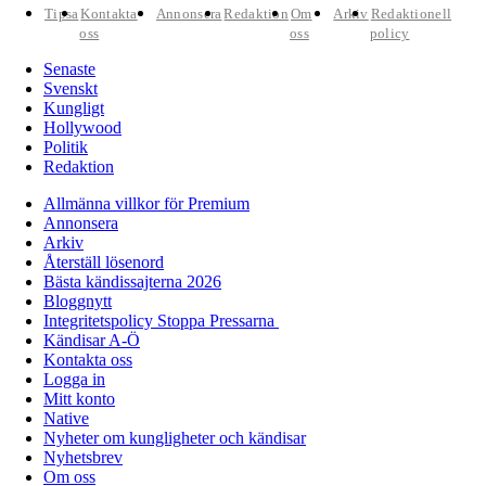
Tipsa
Kontakta
Annonsera
Redaktion
Om
Arkiv
Redaktionell
oss
oss
policy
Senaste
Svenskt
Kungligt
Hollywood
Politik
Redaktion
Allmänna villkor för Premium
Annonsera
Arkiv
Återställ lösenord
Bästa kändissajterna 2026
Bloggnytt
Integritetspolicy Stoppa Pressarna
Kändisar A-Ö
Kontakta oss
Logga in
Mitt konto
Native
Nyheter om kungligheter och kändisar
Nyhetsbrev
Om oss