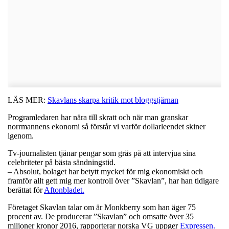
LÄS MER:
Skavlans skarpa kritik mot bloggstjärnan
Programledaren har nära till skratt och när man granskar
norrmannens ekonomi så förstår vi varför dollarleendet skiner
igenom.
Tv-journalisten tjänar pengar som gräs på att intervjua sina
celebriteter på bästa sändningstid.
– Absolut, bolaget har betytt mycket för mig ekonomiskt och
framför allt gett mig mer kontroll över ”Skavlan”, har han tidigare
berättat för
Aftonbladet.
Företaget Skavlan talar om är Monkberry som han äger 75
procent av. De producerar ”Skavlan” och omsatte över 35
miljoner kronor 2016, rapporterar norska VG uppger
Expressen.