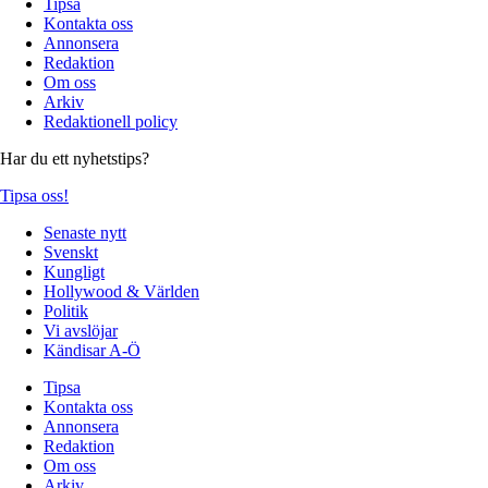
Tipsa
Kontakta oss
Annonsera
Redaktion
Om oss
Arkiv
Redaktionell policy
Har du ett nyhetstips?
Tipsa oss!
Senaste nytt
Svenskt
Kungligt
Hollywood & Världen
Politik
Vi avslöjar
Kändisar A-Ö
Tipsa
Kontakta oss
Annonsera
Redaktion
Om oss
Arkiv