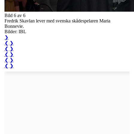
Bild 6 av 6
Fredrik Skavlan lever med svenska skådespelaren Maria
Bonnevie.
Bilder: IBL
❯
❮
❯
❮
❯
❮
❯
❮
❯
❮
❯