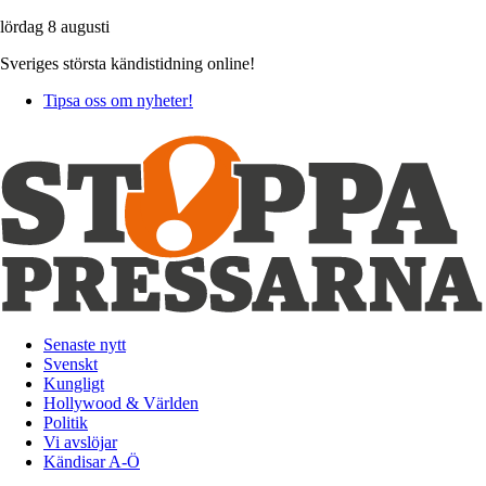
lördag 8 augusti
Sveriges största kändistidning online!
Tipsa oss om nyheter!
Senaste nytt
Svenskt
Kungligt
Hollywood & Världen
Politik
Vi avslöjar
Kändisar A-Ö