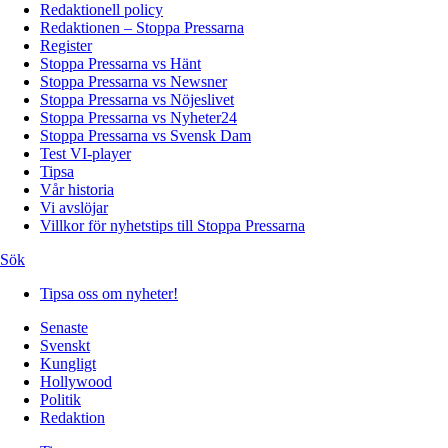
Redaktionell policy
Redaktionen – Stoppa Pressarna
Register
Stoppa Pressarna vs Hänt
Stoppa Pressarna vs Newsner
Stoppa Pressarna vs Nöjeslivet
Stoppa Pressarna vs Nyheter24
Stoppa Pressarna vs Svensk Dam
Test VI-player
Tipsa
Vår historia
Vi avslöjar
Villkor för nyhetstips till Stoppa Pressarna
Sök
Tipsa oss om nyheter!
Senaste
Svenskt
Kungligt
Hollywood
Politik
Redaktion