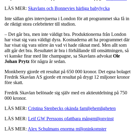
LÄS MER:
Skavlans och Bonnevies härliga babylycka
Inte sällan görs intervjuerna i London för att programmet ska få in
de riktigt stora celebriteter till studion.
– Det går bra, men inte väldigt bra. Produktionerna från London
har visat sig vara väldigt dyra. Kostnaderna att ha programmet där
har visat sig vara större än vad vi hade räknat med. Men allt som
allt går det bra. Resultatet är bra i förhållande till omsättningen, så
vi kanske firar med lite champagne, sa Skavlans advokat
Ole
Johan Prytz
för några år sedan.
Monkberry gjorde ett resultat på 650 000 kronor. Det egna bolaget
Fredrik Skavlan AS gjorde ett resultat på drygt 12 miljoner kronor
före skatt.
Fredrik Skavlan belönade sig själv med en aktieutdelning på 750
000 kronor.
LÄS MER:
Cristina Stenbecks okända familjehemligheten
LÄS MER:
Leif GW Perssons ofattbara mångmiljonvinst
LÄS MER:
Alex Schulmans enorma miljoninkomster