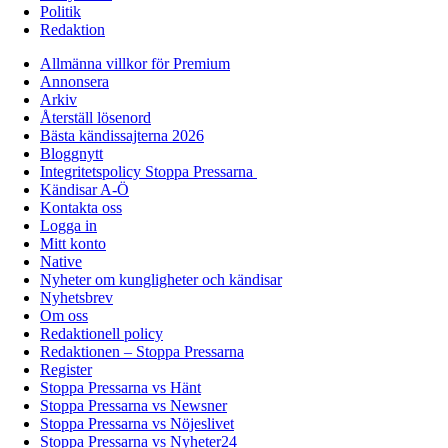
Politik
Redaktion
Allmänna villkor för Premium
Annonsera
Arkiv
Återställ lösenord
Bästa kändissajterna 2026
Bloggnytt
Integritetspolicy Stoppa Pressarna
Kändisar A-Ö
Kontakta oss
Logga in
Mitt konto
Native
Nyheter om kungligheter och kändisar
Nyhetsbrev
Om oss
Redaktionell policy
Redaktionen – Stoppa Pressarna
Register
Stoppa Pressarna vs Hänt
Stoppa Pressarna vs Newsner
Stoppa Pressarna vs Nöjeslivet
Stoppa Pressarna vs Nyheter24