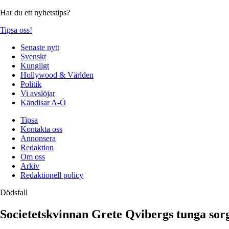
Har du ett nyhetstips?
Tipsa oss!
Senaste nytt
Svenskt
Kungligt
Hollywood & Världen
Politik
Vi avslöjar
Kändisar A-Ö
Tipsa
Kontakta oss
Annonsera
Redaktion
Om oss
Arkiv
Redaktionell policy
Dödsfall
Societetskvinnan Grete Qvibergs tunga sor