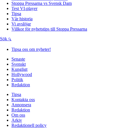
Stoppa Pressarna vs Svensk Dam
Test VI-player
Tipsa
Vår historia
Vi avslöjar
Villkor för nyhetstips till Stoppa Pressarna
Sök
Tipsa oss om nyheter!
Senaste
Svenskt
Kungligt
Hollywood
Politik
Redaktion
Tipsa
Kontakta oss
Annonsera
Redaktion
Om oss
Arkiv
Redaktionell policy