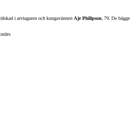
örälskad i arvtagaren och kungavännen
Aje
Philipson
, 79. De bägge
onder.