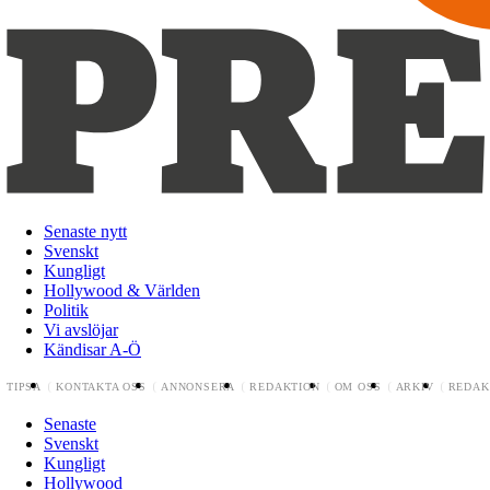
Senaste nytt
Svenskt
Kungligt
Hollywood & Världen
Politik
Vi avslöjar
Kändisar A-Ö
TIPSA
KONTAKTA OSS
ANNONSERA
REDAKTION
OM OSS
ARKIV
REDAK
Senaste
Svenskt
Kungligt
Hollywood