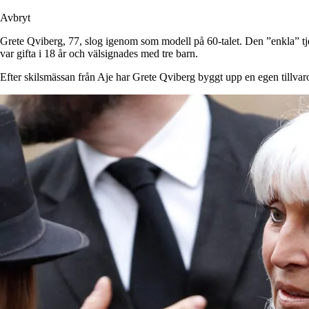
Avbryt
Grete Qviberg, 77, slog igenom som modell på 60-talet. Den ”enkla” t
var gifta i 18 år och välsignades med tre barn.
Efter skilsmässan från Aje har Grete Qviberg byggt upp en egen tillvar