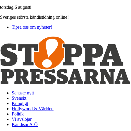
torsdag 6 augusti
Sveriges största kändistidning online!
Tipsa oss om nyheter!
Senaste nytt
Svenskt
Kungligt
Hollywood & Världen
Politik
Vi avslöjar
Kändisar A-Ö