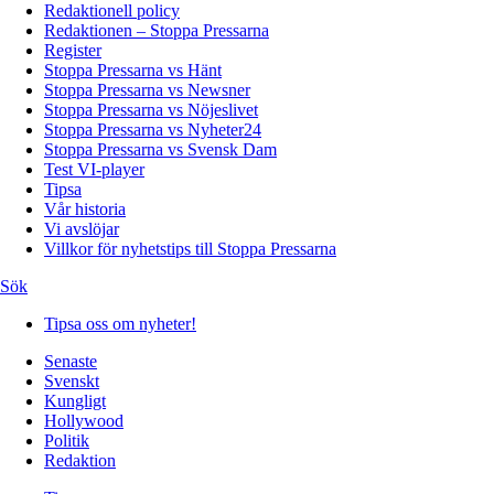
Redaktionell policy
Redaktionen – Stoppa Pressarna
Register
Stoppa Pressarna vs Hänt
Stoppa Pressarna vs Newsner
Stoppa Pressarna vs Nöjeslivet
Stoppa Pressarna vs Nyheter24
Stoppa Pressarna vs Svensk Dam
Test VI-player
Tipsa
Vår historia
Vi avslöjar
Villkor för nyhetstips till Stoppa Pressarna
Sök
Tipsa oss om nyheter!
Senaste
Svenskt
Kungligt
Hollywood
Politik
Redaktion