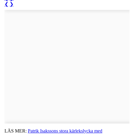
❮
❯
LÄS MER:
Patrik Isakssons stora kärlekslycka med