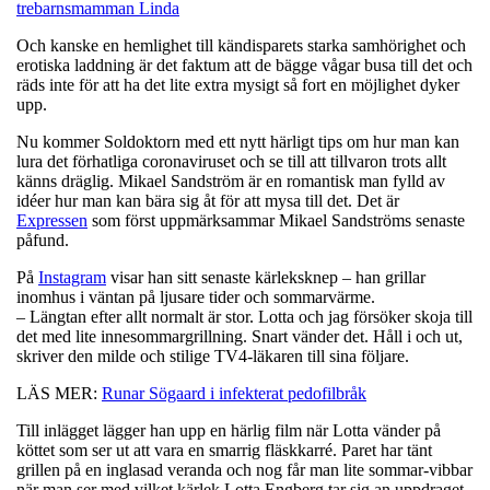
trebarnsmamman Linda
Och kanske en hemlighet till kändisparets starka samhörighet och
erotiska laddning är det faktum att de bägge vågar busa till det och
räds inte för att ha det lite extra mysigt så fort en möjlighet dyker
upp.
Nu kommer Soldoktorn med ett nytt härligt tips om hur man kan
lura det förhatliga coronaviruset och se till att tillvaron trots allt
känns dräglig. Mikael Sandström är en romantisk man fylld av
idéer hur man kan bära sig åt för att mysa till det. Det är
Expressen
som först uppmärksammar Mikael Sandströms senaste
påfund.
På
Instagram
visar han sitt senaste kärleksknep – han grillar
inomhus i väntan på ljusare tider och sommarvärme.
– Längtan efter allt normalt är stor. Lotta och jag försöker skoja till
det med lite innesommargrillning. Snart vänder det. Håll i och ut,
skriver den milde och stilige TV4-läkaren till sina följare.
LÄS MER:
Runar Sögaard i infekterat pedofilbråk
Till inlägget lägger han upp en härlig film när Lotta vänder på
köttet som ser ut att vara en smarrig fläskkarré. Paret har tänt
grillen på en inglasad veranda och nog får man lite sommar-vibbar
när man ser med vilket kärlek Lotta Engberg tar sig an uppdraget