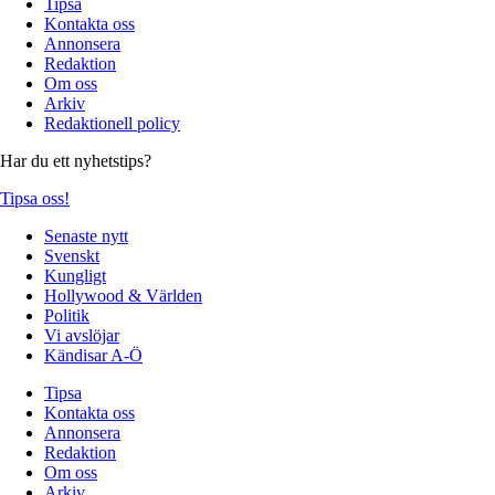
Tipsa
Kontakta oss
Annonsera
Redaktion
Om oss
Arkiv
Redaktionell policy
Har du ett nyhetstips?
Tipsa oss!
Senaste nytt
Svenskt
Kungligt
Hollywood & Världen
Politik
Vi avslöjar
Kändisar A-Ö
Tipsa
Kontakta oss
Annonsera
Redaktion
Om oss
Arkiv