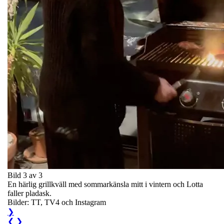
Bild 3 av 3
En härlig grillkväll med sommarkänsla mitt i vintern och Lotta
faller pladask.
Bilder: TT, TV4 och Instagram
❯
❮
❯