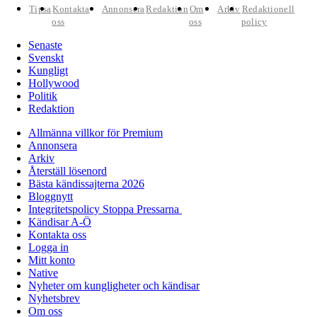
Tipsa
Kontakta
Annonsera
Redaktion
Om
Arkiv
Redaktionell
oss
oss
policy
Senaste
Svenskt
Kungligt
Hollywood
Politik
Redaktion
Allmänna villkor för Premium
Annonsera
Arkiv
Återställ lösenord
Bästa kändissajterna 2026
Bloggnytt
Integritetspolicy Stoppa Pressarna
Kändisar A-Ö
Kontakta oss
Logga in
Mitt konto
Native
Nyheter om kungligheter och kändisar
Nyhetsbrev
Om oss