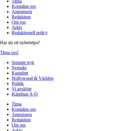
Tipsa
Kontakta oss
Annonsera
Redaktion
Om oss
Arkiv
Redaktionell policy
Har du ett nyhetstips?
Tipsa oss!
Senaste nytt
Svenskt
Kungligt
Hollywood & Världen
Politik
Vi avslöjar
Kändisar A-Ö
Tipsa
Kontakta oss
Annonsera
Redaktion
Om oss
Arkiv