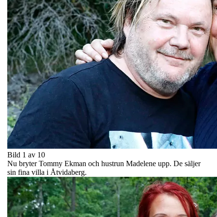
Bild 1 av 10
Nu bryter Tommy Ekman och hustrun Madelene upp. De säljer
sin fina villa i Åtvidaberg.