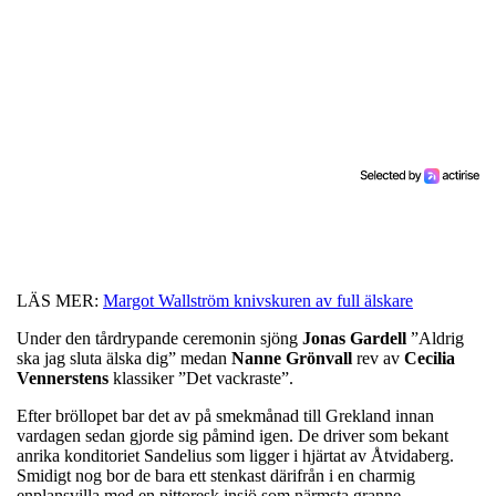
LÄS MER:
Margot Wallström knivskuren av full älskare
Under den tårdrypande ceremonin sjöng
Jonas Gardell
”Aldrig
ska jag sluta älska dig” medan
Nanne Grönvall
rev av
Cecilia
Vennerstens
klassiker ”Det vackraste”.
Efter bröllopet bar det av på smekmånad till Grekland innan
vardagen sedan gjorde sig påmind igen. De driver som bekant
anrika konditoriet Sandelius som ligger i hjärtat av Åtvidaberg.
Smidigt nog bor de bara ett stenkast därifrån i en charmig
enplansvilla med en pittoresk insjö som närmsta granne.