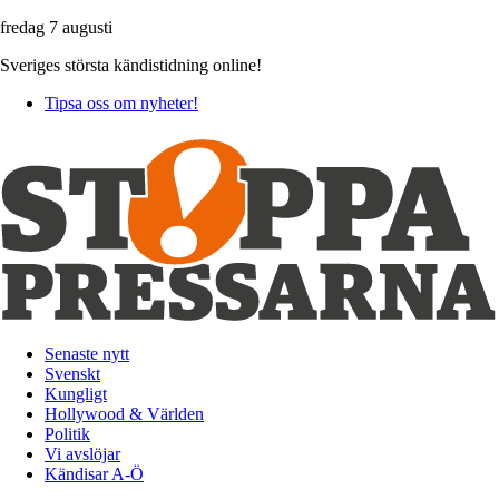
fredag 7 augusti
Sveriges största kändistidning online!
Tipsa oss om nyheter!
Senaste nytt
Svenskt
Kungligt
Hollywood & Världen
Politik
Vi avslöjar
Kändisar A-Ö