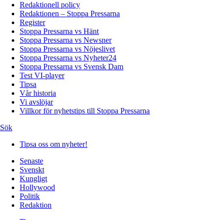
Redaktionell policy
Redaktionen – Stoppa Pressarna
Register
Stoppa Pressarna vs Hänt
Stoppa Pressarna vs Newsner
Stoppa Pressarna vs Nöjeslivet
Stoppa Pressarna vs Nyheter24
Stoppa Pressarna vs Svensk Dam
Test VI-player
Tipsa
Vår historia
Vi avslöjar
Villkor för nyhetstips till Stoppa Pressarna
Sök
Tipsa oss om nyheter!
Senaste
Svenskt
Kungligt
Hollywood
Politik
Redaktion