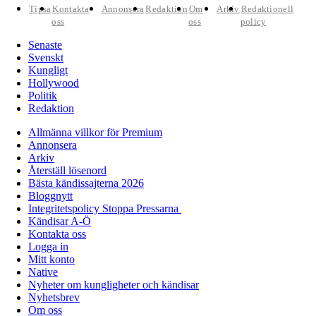
Tipsa
Kontakta
Annonsera
Redaktion
Om
Arkiv
Redaktionell
oss
oss
policy
Senaste
Svenskt
Kungligt
Hollywood
Politik
Redaktion
Allmänna villkor för Premium
Annonsera
Arkiv
Återställ lösenord
Bästa kändissajterna 2026
Bloggnytt
Integritetspolicy Stoppa Pressarna
Kändisar A-Ö
Kontakta oss
Logga in
Mitt konto
Native
Nyheter om kungligheter och kändisar
Nyhetsbrev
Om oss