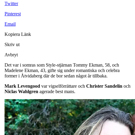
Twitter
Pinterest
Email
Kopiera Länk
Skriv ut
Avbryt
Det var i somras som Style-stjärnan Tommy Ekman, 58, och
Madelene Ekman, 43, gifte sig under romantiska och celebra
former i Åtvidaberg där de bor sedan något år tillbaka.
Mark Levengood
var vigselförrättare och
Christer Sandelin
och
Niclas Wahlgren
agerade best mans.