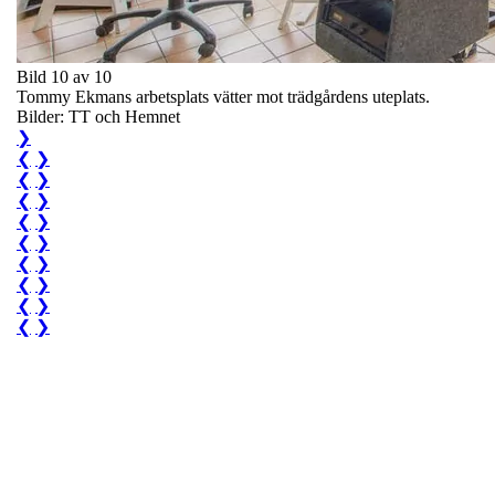
Bild 10 av 10
Tommy Ekmans arbetsplats vätter mot trädgårdens uteplats.
Bilder: TT och Hemnet
❯
❮
❯
❮
❯
❮
❯
❮
❯
❮
❯
❮
❯
❮
❯
❮
❯
❮
❯