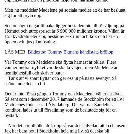
Men nu meddelar Madelene på sociala medier att de har beslutat
sig för att bryta upp.
Sedan några dagar tillbaka ligger bostaden ute till försäljning på
Hemnet och utropspriset är 6 900 000 miljoner kronor. Villan är
155 kvadratmeter stor, består av sex rum och kök och har en
öppen och ljus planlösning.
LÄS MER:
Bildextra: Tommy Ekmans kändistäta bröllop
Var Tommy och Madelene ska flytta härnäst är oklart. Flera
vänner undrar nyfiket var de ska ta vägen, men Madelene är
hemlighetsfull och skriver bara:
– Tänk att vi snart flyttar och ger oss ut på nästa äventyr. Så
spännande det ska bli.
Det är inte första gången Tommy och Madelene väljer att flytta.
Så sent som i december 2017 lämnade de Stockholm för ett liv i
Madelenes födelsestad Åtvidaberg. Det var när Sandelius
konditori lades ut till försäljning som de beslutade sig för en
nystart.
– När det här tillfället dök upp så var det självklart att ta chansen.
Jag har bara bott i Stockholm hela mitt liv, så det ska bli