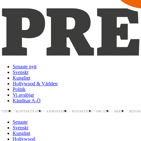
Senaste nytt
Svenskt
Kungligt
Hollywood & Världen
Politik
Vi avslöjar
Kändisar A-Ö
TIPSA
KONTAKTA OSS
ANNONSERA
REDAKTION
OM OSS
ARKIV
REDAK
Senaste
Svenskt
Kungligt
Hollywood