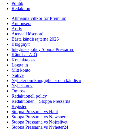
Politik
Redaktion
Allmänna villkor för Premium
Annonsera
Arkiv
Återställ lösenord
Bästa kändissajterna 2026
Bloggnytt
Integritetspolicy Stoppa Pressarna
Kändisar A-Ö
Kontakta oss
Logga in
Mitt konto
Native
Nyheter om kungligheter och kändisar
Nyhetsbrev
Om oss
Redaktionell policy
Redaktionen – Stoppa Pressarna
Register
Stoppa Pressarna vs Hänt
Stoppa Pressarna vs Newsner
Stoppa Pressarna vs Nöjeslivet
Stoppa Pressarna vs Nyheter24