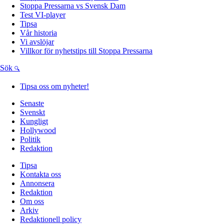
Stoppa Pressarna vs Svensk Dam
Test VI-player
Tipsa
Vår historia
Vi avslöjar
Villkor för nyhetstips till Stoppa Pressarna
Sök
Tipsa oss om nyheter!
Senaste
Svenskt
Kungligt
Hollywood
Politik
Redaktion
Tipsa
Kontakta oss
Annonsera
Redaktion
Om oss
Arkiv
Redaktionell policy