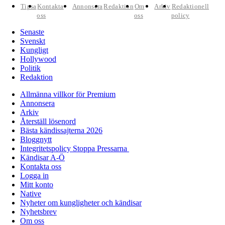
Tipsa
Kontakta
Annonsera
Redaktion
Om
Arkiv
Redaktionell
oss
oss
policy
Senaste
Svenskt
Kungligt
Hollywood
Politik
Redaktion
Allmänna villkor för Premium
Annonsera
Arkiv
Återställ lösenord
Bästa kändissajterna 2026
Bloggnytt
Integritetspolicy Stoppa Pressarna
Kändisar A-Ö
Kontakta oss
Logga in
Mitt konto
Native
Nyheter om kungligheter och kändisar
Nyhetsbrev
Om oss