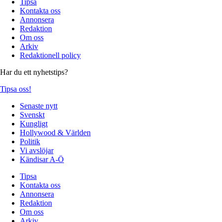
Tipsa
Kontakta oss
Annonsera
Redaktion
Om oss
Arkiv
Redaktionell policy
Har du ett nyhetstips?
Tipsa oss!
Senaste nytt
Svenskt
Kungligt
Hollywood & Världen
Politik
Vi avslöjar
Kändisar A-Ö
Tipsa
Kontakta oss
Annonsera
Redaktion
Om oss
Arkiv