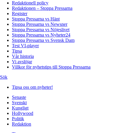
Redaktionell policy
Redaktionen – Stoppa Pressarna
Register
Stoppa Pressarna vs Hänt
Stoppa Pressarna vs Newsner
Stoppa Pressarna vs Nöjeslivet
Stoppa Pressarna vs Nyheter24
Stoppa Pressarna vs Svensk Dam
Test VI-player
Tipsa
Vår historia
Vi avslöjar
Villkor för nyhetstips till Stoppa Pressarna
Sök
Tipsa oss om nyheter!
Senaste
Svenskt
Kungligt
Hollywood
Politik
Redaktion