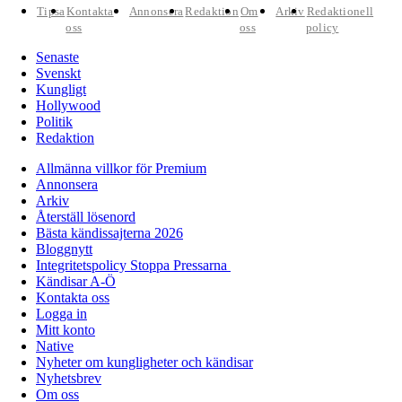
Tipsa
Kontakta
Annonsera
Redaktion
Om
Arkiv
Redaktionell
oss
oss
policy
Senaste
Svenskt
Kungligt
Hollywood
Politik
Redaktion
Allmänna villkor för Premium
Annonsera
Arkiv
Återställ lösenord
Bästa kändissajterna 2026
Bloggnytt
Integritetspolicy Stoppa Pressarna
Kändisar A-Ö
Kontakta oss
Logga in
Mitt konto
Native
Nyheter om kungligheter och kändisar
Nyhetsbrev
Om oss