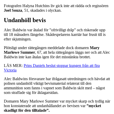
Fotografen Halyna Hutchins liv gick inte att rädda och regissören
Joel
Souza
, 51, skadades i olyckan.
Undanhöll bevis
Alec Baldwin var åtalad för ”ofrivilligt dråp” och riskerade upp
till 18 månaders fängelse. Skådespelarens karriär har frusit till is
efter skjutningen.
Plötsligt under rättegången meddelade dock domaren
Mary
Marlowe
Summer
, 67, att hela rättegången läggs ner och att Alec
Baldwin inte kan åtalas igen för det misstänkta brottet.
LÄS MER:
Prins Daniels beslut stoppar kungen från att fira
Victoria
Alec Baldwins försvarare har ifrågasatt utredningen och hävdat att
polisen undanhöll viktigt bevismaterial relaterat till den
ammunition som fanns i vapnet som Baldwin sköt med – något
som straffade sig för åklagarsidan.
Domaren Mary Marlowe Summer var mycket skarp och tydlig när
hon konstaterade att undanhållandet av bevisen var
”mycket
skadligt för den tilltalade”.