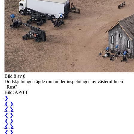
Bild 8 av 8
Dödskjutningen ägde rum under inspelningen av västernfilmen
"Rust".
Bild: AP/TT
❯
❮
❯
❮
❯
❮
❯
❮
❯
❮
❯
❮
❯