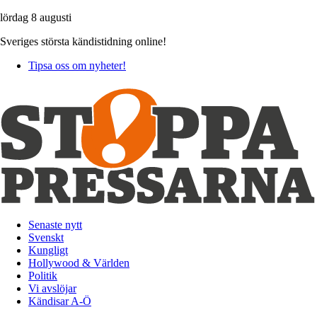
lördag 8 augusti
Sveriges största kändistidning online!
Tipsa oss om nyheter!
Senaste nytt
Svenskt
Kungligt
Hollywood & Världen
Politik
Vi avslöjar
Kändisar A-Ö