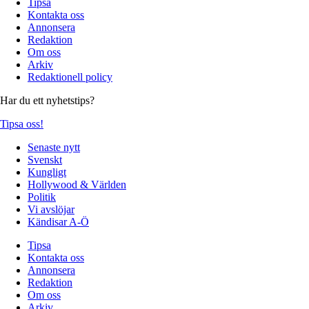
Tipsa
Kontakta oss
Annonsera
Redaktion
Om oss
Arkiv
Redaktionell policy
Har du ett nyhetstips?
Tipsa oss!
Senaste nytt
Svenskt
Kungligt
Hollywood & Världen
Politik
Vi avslöjar
Kändisar A-Ö
Tipsa
Kontakta oss
Annonsera
Redaktion
Om oss
Arkiv