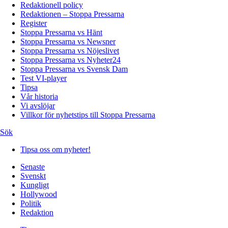
Redaktionell policy
Redaktionen – Stoppa Pressarna
Register
Stoppa Pressarna vs Hänt
Stoppa Pressarna vs Newsner
Stoppa Pressarna vs Nöjeslivet
Stoppa Pressarna vs Nyheter24
Stoppa Pressarna vs Svensk Dam
Test VI-player
Tipsa
Vår historia
Vi avslöjar
Villkor för nyhetstips till Stoppa Pressarna
Sök
Tipsa oss om nyheter!
Senaste
Svenskt
Kungligt
Hollywood
Politik
Redaktion