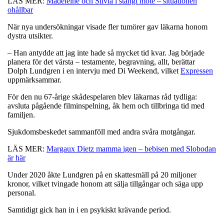
LÄS MER:
Madeleine och Silvia i stängt möte – situationen
ohållbar
När nya undersökningar visade fler tumörer gav läkarna honom
dystra utsikter.
– Han antydde att jag inte hade så mycket tid kvar. Jag började
planera för det värsta – testamente, begravning, allt, berättar
Dolph Lundgren i en intervju med Di Weekend, vilket
Expressen
uppmärksammar.
För den nu 67-årige skådespelaren blev läkarnas råd tydliga:
avsluta pågående filminspelning, åk hem och tillbringa tid med
familjen.
Sjukdomsbeskedet sammanföll med andra svåra motgångar.
LÄS MER:
Margaux Dietz mamma igen – bebisen med Slobodan
är här
Under 2020 åkte Lundgren på en skattesmäll på 20 miljoner
kronor, vilket tvingade honom att sälja tillgångar och säga upp
personal.
Samtidigt gick han in i en psykiskt krävande period.