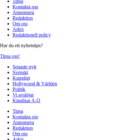
Tipsa
Kontakta oss
Annonsera
Redaktion
Om oss
Arkiv
Redaktionell policy
Har du ett nyhetstips?
Tipsa oss!
Senaste nytt
Svenskt
Kungligt
Hollywood & Världen
Politik
Vi avslöjar
Kändisar A-Ö
Tipsa
Kontakta oss
Annonsera
Redaktion
Om oss
Arkiv