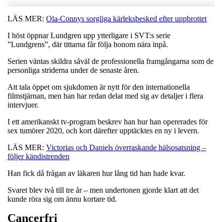
LÄS MER:
Ola-Connys sorgliga kärleksbesked efter uppbrottet
I höst öppnar Lundgren upp ytterligare i SVT:s serie
”Lundgrens”, där tittarna får följa honom nära inpå.
Serien väntas skildra såväl de professionella framgångarna som de
personliga striderna under de senaste åren.
Att tala öppet om sjukdomen är nytt för den internationella
filmstjärnan, men han har redan delat med sig av detaljer i flera
intervjuer.
I ett amerikanskt tv-program beskrev han hur han opererades för
sex tumörer 2020, och kort därefter upptäcktes en ny i levern.
LÄS MER:
Victorias och Daniels överraskande hälsosatsning –
följer kändistrenden
Han fick då frågan av läkaren hur lång tid han hade kvar.
Svaret blev två till tre år – men undertonen gjorde klart att det
kunde röra sig om ännu kortare tid.
Cancerfri