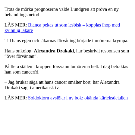
Trots de mörka prognoserna valde Lundgren att pröva en ny
behandlingsmetod.
LÄS MER:
Bianca pekas ut som lesbisk – kopplas ihop med
kvinnlig läkare
Till hans egen och läkarnas förvåning började tumörerna krympa.
Hans onkolog,
Alexandra
Drakaki
, har beskrivit responsen som
”över förväntan”.
På flera ställen i kroppen försvann tumörerna helt. I dag betraktas
han som cancerfri.
– Jag brukar säga att hans cancer smälter bort, har Alexandra
Drakaki sagt i amerikansk tv.
LÄS MER:
Soldoktorn avslöjar i ny bok: okända kärleksdetaljen