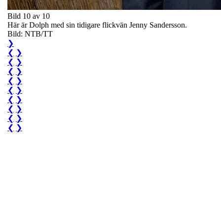
Bild 10 av 10
Här är Dolph med sin tidigare flickvän Jenny Sandersson.
Bild: NTB/TT
❯
❮
❯
❮
❯
❮
❯
❮
❯
❮
❯
❮
❯
❮
❯
❮
❯
❮
❯