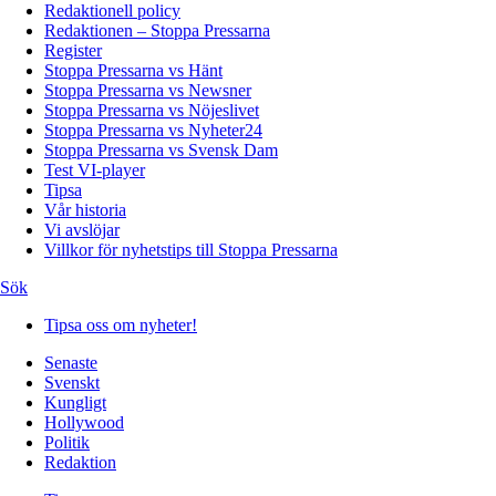
Redaktionell policy
Redaktionen – Stoppa Pressarna
Register
Stoppa Pressarna vs Hänt
Stoppa Pressarna vs Newsner
Stoppa Pressarna vs Nöjeslivet
Stoppa Pressarna vs Nyheter24
Stoppa Pressarna vs Svensk Dam
Test VI-player
Tipsa
Vår historia
Vi avslöjar
Villkor för nyhetstips till Stoppa Pressarna
Sök
Tipsa oss om nyheter!
Senaste
Svenskt
Kungligt
Hollywood
Politik
Redaktion