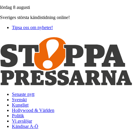
lördag 8 augusti
Sveriges största kändistidning online!
Tipsa oss om nyheter!
Senaste nytt
Svenskt
Kungligt
Hollywood & Världen
Politik
Vi avslöjar
Kändisar A-Ö