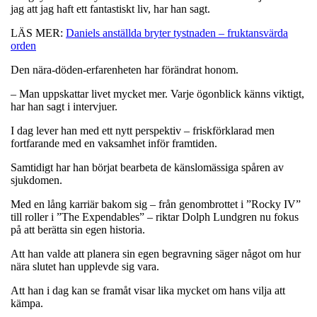
jag att jag haft ett fantastiskt liv, har han sagt.
LÄS MER:
Daniels anställda bryter tystnaden – fruktansvärda
orden
Den nära-döden-erfarenheten har förändrat honom.
– Man uppskattar livet mycket mer. Varje ögonblick känns viktigt,
har han sagt i intervjuer.
I dag lever han med ett nytt perspektiv – friskförklarad men
fortfarande med en vaksamhet inför framtiden.
Samtidigt har han börjat bearbeta de känslomässiga spåren av
sjukdomen.
Med en lång karriär bakom sig – från genombrottet i ”Rocky IV”
till roller i ”The Expendables” – riktar Dolph Lundgren nu fokus
på att berätta sin egen historia.
Att han valde att planera sin egen begravning säger något om hur
nära slutet han upplevde sig vara.
Att han i dag kan se framåt visar lika mycket om hans vilja att
kämpa.