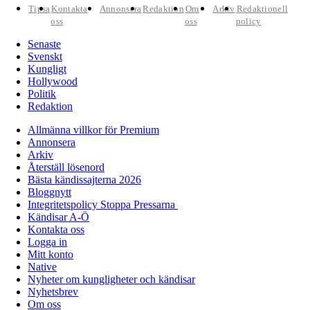
Tipsa
Kontakta
Annonsera
Redaktion
Om
Arkiv
Redaktionell
oss
oss
policy
Senaste
Svenskt
Kungligt
Hollywood
Politik
Redaktion
Allmänna villkor för Premium
Annonsera
Arkiv
Återställ lösenord
Bästa kändissajterna 2026
Bloggnytt
Integritetspolicy Stoppa Pressarna
Kändisar A-Ö
Kontakta oss
Logga in
Mitt konto
Native
Nyheter om kungligheter och kändisar
Nyhetsbrev
Om oss