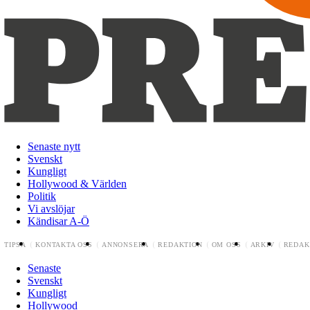
Senaste nytt
Svenskt
Kungligt
Hollywood & Världen
Politik
Vi avslöjar
Kändisar A-Ö
TIPSA
KONTAKTA OSS
ANNONSERA
REDAKTION
OM OSS
ARKIV
REDAK
Senaste
Svenskt
Kungligt
Hollywood