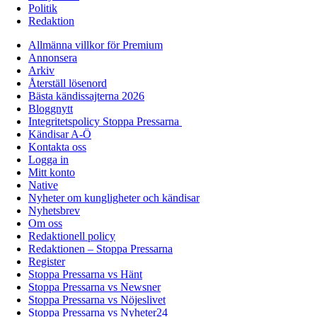
Politik
Redaktion
Allmänna villkor för Premium
Annonsera
Arkiv
Återställ lösenord
Bästa kändissajterna 2026
Bloggnytt
Integritetspolicy Stoppa Pressarna
Kändisar A-Ö
Kontakta oss
Logga in
Mitt konto
Native
Nyheter om kungligheter och kändisar
Nyhetsbrev
Om oss
Redaktionell policy
Redaktionen – Stoppa Pressarna
Register
Stoppa Pressarna vs Hänt
Stoppa Pressarna vs Newsner
Stoppa Pressarna vs Nöjeslivet
Stoppa Pressarna vs Nyheter24