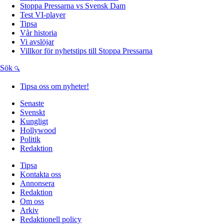
Stoppa Pressarna vs Svensk Dam
Test VI-player
Tipsa
Vår historia
Vi avslöjar
Villkor för nyhetstips till Stoppa Pressarna
Sök
Tipsa oss om nyheter!
Senaste
Svenskt
Kungligt
Hollywood
Politik
Redaktion
Tipsa
Kontakta oss
Annonsera
Redaktion
Om oss
Arkiv
Redaktionell policy