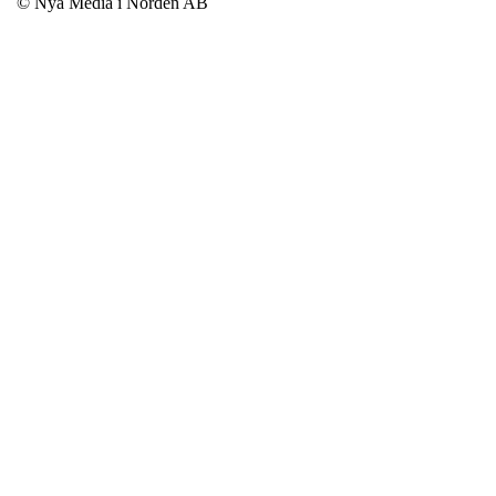
© Nya Media i Norden AB