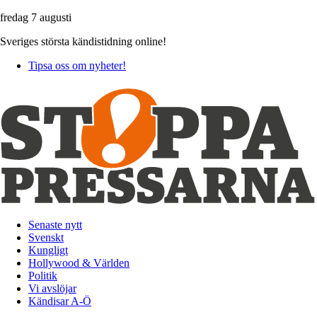
fredag 7 augusti
Sveriges största kändistidning online!
Tipsa oss om nyheter!
Senaste nytt
Svenskt
Kungligt
Hollywood & Världen
Politik
Vi avslöjar
Kändisar A-Ö