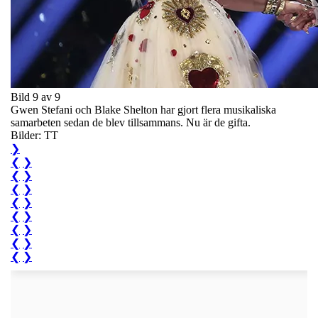
Bild 9 av 9
Gwen Stefani och Blake Shelton har gjort flera musikaliska
samarbeten sedan de blev tillsammans. Nu är de gifta.
Bilder: TT
❯
❮
❯
❮
❯
❮
❯
❮
❯
❮
❯
❮
❯
❮
❯
❮
❯