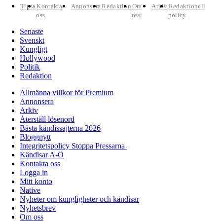
Tipsa
Kontakta
Annonsera
Redaktion
Om
Arkiv
Redaktionell
oss
oss
policy
Senaste
Svenskt
Kungligt
Hollywood
Politik
Redaktion
Allmänna villkor för Premium
Annonsera
Arkiv
Återställ lösenord
Bästa kändissajterna 2026
Bloggnytt
Integritetspolicy Stoppa Pressarna
Kändisar A-Ö
Kontakta oss
Logga in
Mitt konto
Native
Nyheter om kungligheter och kändisar
Nyhetsbrev
Om oss