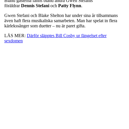
Bland gästerna fanns bland andra Gwen Stefanis
föräldrar
Dennis
Stefani
och
Patty
Flynn
.
Gwen Stefani och Blake Shelton har under sina år tillsammans
även haft flera musikaliska samarbeten. Man har spelat in flera
kärlekssånger som duetter – nu är paret gifta.
LÄS MER:
Därför släpptes Bill Cosby ur fängelset efter
sexdomen