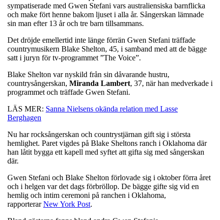
sympatiserade med Gwen Stefani vars australiensiska barnflicka
och make fört henne bakom ljuset i alla år. Sångerskan lämnade
sin man efter 13 år och tre barn tillsammans.
Det dröjde emellertid inte länge förrän Gwen Stefani träffade
countrymusikern Blake Shelton, 45, i samband med att de bägge
satt i juryn för tv-programmet ”The Voice”.
Blake Shelton var nyskild från sin dåvarande hustru,
countrysångerskan,
Miranda
Lambert
, 37, när han medverkade i
programmet och träffade Gwen Stefani.
LÄS MER:
Sanna Nielsens okända relation med Lasse
Berghagen
Nu har rocksångerskan och countrystjärnan gift sig i största
hemlighet. Paret vigdes på Blake Sheltons ranch i Oklahoma där
han låtit bygga ett kapell med syftet att gifta sig med sångerskan
där.
Gwen Stefani och Blake Shelton förlovade sig i oktober förra året
och i helgen var det dags förbröllop. De bägge gifte sig vid en
hemlig och intim ceremoni på ranchen i Oklahoma,
rapporterar
New York Post
.