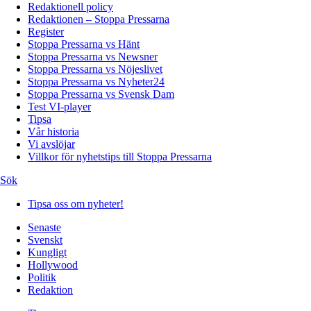
Redaktionell policy
Redaktionen – Stoppa Pressarna
Register
Stoppa Pressarna vs Hänt
Stoppa Pressarna vs Newsner
Stoppa Pressarna vs Nöjeslivet
Stoppa Pressarna vs Nyheter24
Stoppa Pressarna vs Svensk Dam
Test VI-player
Tipsa
Vår historia
Vi avslöjar
Villkor för nyhetstips till Stoppa Pressarna
Sök
Tipsa oss om nyheter!
Senaste
Svenskt
Kungligt
Hollywood
Politik
Redaktion