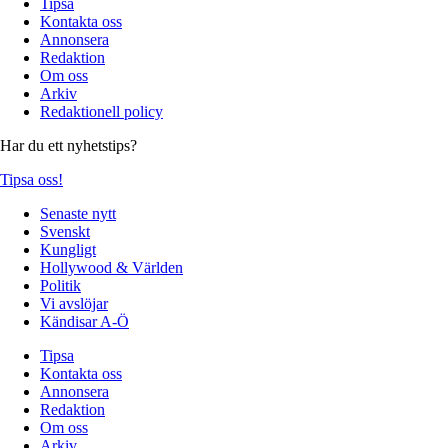
Tipsa
Kontakta oss
Annonsera
Redaktion
Om oss
Arkiv
Redaktionell policy
Har du ett nyhetstips?
Tipsa oss!
Senaste nytt
Svenskt
Kungligt
Hollywood & Världen
Politik
Vi avslöjar
Kändisar A-Ö
Tipsa
Kontakta oss
Annonsera
Redaktion
Om oss
Arkiv