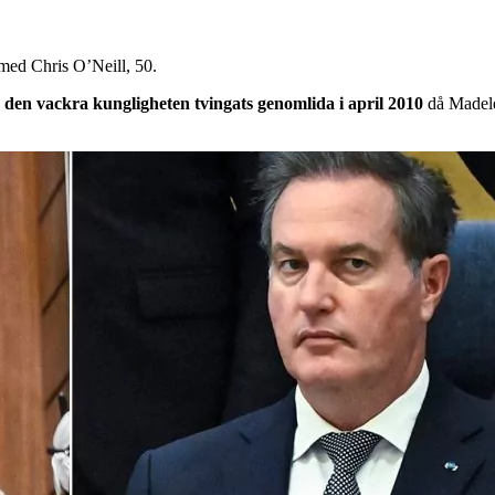
g med Chris O’Neill, 50.
 den vackra kungligheten tvingats genomlida i april 2010
då Madele