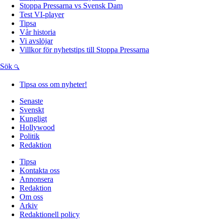
Stoppa Pressarna vs Svensk Dam
Test VI-player
Tipsa
Vår historia
Vi avslöjar
Villkor för nyhetstips till Stoppa Pressarna
Sök
Tipsa oss om nyheter!
Senaste
Svenskt
Kungligt
Hollywood
Politik
Redaktion
Tipsa
Kontakta oss
Annonsera
Redaktion
Om oss
Arkiv
Redaktionell policy