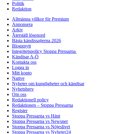
Politik
Redaktion
Allmänna villkor för Premium
Annonsera
Arkiv
Återställ lösenord
Bästa kändissajterna 2026
Bloggnytt
Integritetspolicy Stoppa Pressarna
Kändisar A-Ö
Kontakta oss
Logga in
Mitt konto
Native
Nyheter om kungligheter och kändisar
Nyhetsbrev
Om oss
Redaktionell policy
Redaktionen – Stoppa Pressarna
Register
Stoppa Pressarna vs Hänt
Stoppa Pressarna vs Newsner
Stoppa Pressarna vs Nöjeslivet
Stoppa Pressarna vs Nyheter24