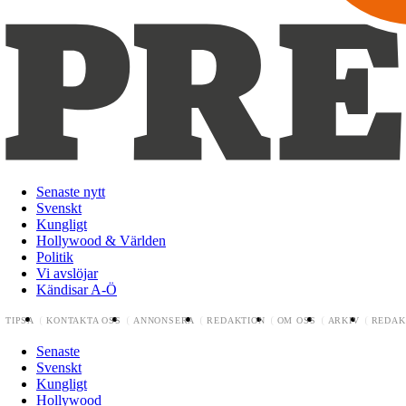
Senaste nytt
Svenskt
Kungligt
Hollywood & Världen
Politik
Vi avslöjar
Kändisar A-Ö
TIPSA
KONTAKTA OSS
ANNONSERA
REDAKTION
OM OSS
ARKIV
REDAK
Senaste
Svenskt
Kungligt
Hollywood