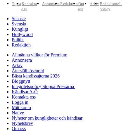
Tipsa
Kontakta
Annonsera
Redaktion
Om
Arkiv
Redaktionell
oss
oss
policy
Senaste
Svenskt
Kungligt
Hollywood
Politik
Redaktion
Allmänna villkor för Premium
Annonsera
Arkiv
Återställ lösenord
Bästa kändissajterna 2026
Bloggnytt
Integritetspolicy Stoppa Pressarna
Kändisar A-Ö
Kontakta oss
Logga in
Mitt konto
Native
Nyheter om kungligheter och kändisar
Nyhetsbrev
Om oss