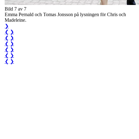
Bild 7 av 7
Emma Pernald och Tomas Jonsson på lysningen för Chris och
Madeleine.
❯
❮
❯
❮
❯
❮
❯
❮
❯
❮
❯
❮
❯