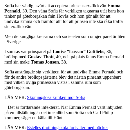
Sofia har väldigt svårt att acceptera prinsens ex-flickvän
Emma
Pernald
, 39. Den väna Sofia får verkligen taggarna utåt bara hon
tänker på göteborgskan från Hovås och hon gör allt för att
undvika Emma och framför allt för att prinsen inte ska råka träffa
sin ex-flickvän.
Men de kungliga kretsarna och societeten som omger paret är liten
i Sverige.
I somras var prinsparet på
Louise ”Lussan” Gottliebs
, 36,
bröllop med
Gustav
Thott
, 40, och på plats fanns Emma Pernald
med sin make
Tomas
Jonson
, 38.
Sofia ansträngde sig verkligen för att undvika Emma Pernald och
för de andra bröllopsgästerna blev det nästan pinsamt uppenbart
med vilken ovilja prinsessan vistas i samma rum som
göteborgskan.
LÄS MER:
Skoningslösa kritiken mot Sofia
– Det är fortfarande infekterat. När Emma Pernald varit inbjuden
på en tillställning är det inte alltid som Sofia och Carl Philip
kommer, säger en källa till Hänt.
LÄS MER:
Estelles drottningskola fortsätter med böcker