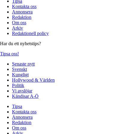
Tipsa
Kontakta oss
Annonsera
Redaktion
Om oss
Arkiv
Redaktionell policy
Har du ett nyhetstips?
Tipsa oss!
Senaste nytt
Svenskt
Kungligt
Hollywood & Världen
Politik
Vi avslöjar
Kändisar A-Ö
Tipsa
Kontakta oss
Annonsera
Redaktion
Om oss
Arkiv