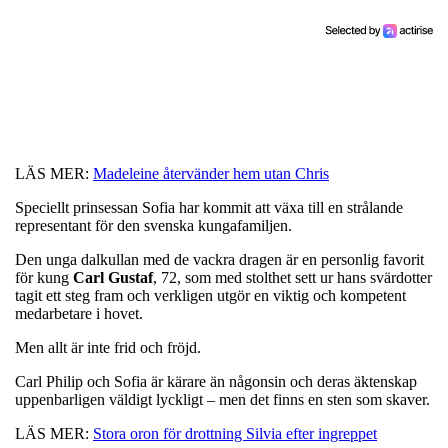
LÄS MER:
Madeleine återvänder hem utan Chris
Speciellt prinsessan Sofia har kommit att växa till en strålande
representant för den svenska kungafamiljen.
Den unga dalkullan med de vackra dragen är en personlig favorit
för kung
Carl
Gustaf
, 72, som med stolthet sett ur hans svärdotter
tagit ett steg fram och verkligen utgör en viktig och kompetent
medarbetare i hovet.
Men allt är inte frid och fröjd.
Carl Philip och Sofia är kärare än någonsin och deras äktenskap
uppenbarligen väldigt lyckligt – men det finns en sten som skaver.
LÄS MER:
Stora oron för drottning Silvia efter ingreppet