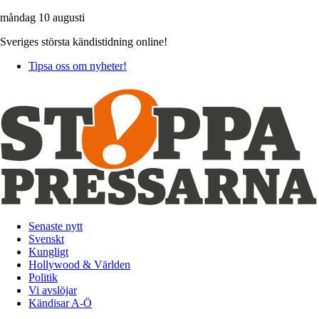
måndag 10 augusti
Sveriges största kändistidning online!
Tipsa oss om nyheter!
Senaste nytt
Svenskt
Kungligt
Hollywood & Världen
Politik
Vi avslöjar
Kändisar A-Ö