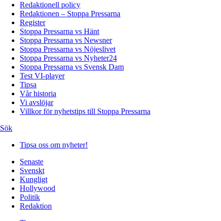
Redaktionell policy
Redaktionen – Stoppa Pressarna
Register
Stoppa Pressarna vs Hänt
Stoppa Pressarna vs Newsner
Stoppa Pressarna vs Nöjeslivet
Stoppa Pressarna vs Nyheter24
Stoppa Pressarna vs Svensk Dam
Test VI-player
Tipsa
Vår historia
Vi avslöjar
Villkor för nyhetstips till Stoppa Pressarna
Sök
Tipsa oss om nyheter!
Senaste
Svenskt
Kungligt
Hollywood
Politik
Redaktion