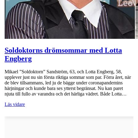
Soldoktorns drömsommar med Lotta
Engberg
Mikael ”Soldoktorn” Sandström, 63, och Lotta Engberg, 58,
upplever just nu sin första riktiga sommar som par. Förra året, när
de blev tillsammans, led ju de bägge under coronapandemins
härjningar och kunde bara ses ytterst begränsat. Nu kan paret
njuta till fullo av varandra och det härliga vädret. Både Lotta…
Läs vidare