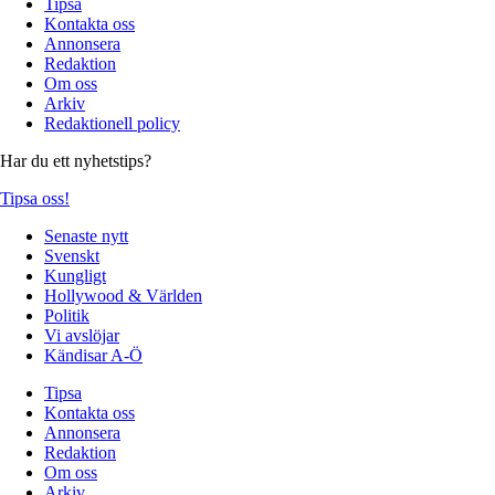
Tipsa
Kontakta oss
Annonsera
Redaktion
Om oss
Arkiv
Redaktionell policy
Har du ett nyhetstips?
Tipsa oss!
Senaste nytt
Svenskt
Kungligt
Hollywood & Världen
Politik
Vi avslöjar
Kändisar A-Ö
Tipsa
Kontakta oss
Annonsera
Redaktion
Om oss
Arkiv