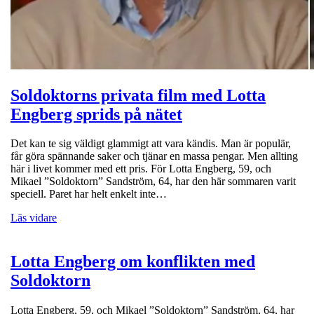
Soldoktorns privata film med Lotta
Engberg sprids på nätet
Det kan te sig väldigt glammigt att vara kändis. Man är populär,
får göra spännande saker och tjänar en massa pengar. Men allting
här i livet kommer med ett pris. För Lotta Engberg, 59, och
Mikael ”Soldoktorn” Sandström, 64, har den här sommaren varit
speciell. Paret har helt enkelt inte…
Läs vidare
Lotta Engberg om konflikten med
Soldoktorn
Lotta Engberg, 59, och Mikael ”Soldoktorn” Sandström, 64, har