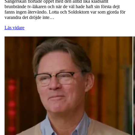
Sångerskan flörtade öppet med den alltid lika klädsamt
brunbrände tv-läkaren och när de väl hade haft sin första dejt
fanns ingen återvändo. Lotta och Soldoktorn var som gjorda för
varandra det dröjde inte…
Läs vidare