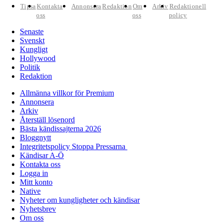
Tipsa
Kontakta
Annonsera
Redaktion
Om
Arkiv
Redaktionell
oss
oss
policy
Senaste
Svenskt
Kungligt
Hollywood
Politik
Redaktion
Allmänna villkor för Premium
Annonsera
Arkiv
Återställ lösenord
Bästa kändissajterna 2026
Bloggnytt
Integritetspolicy Stoppa Pressarna
Kändisar A-Ö
Kontakta oss
Logga in
Mitt konto
Native
Nyheter om kungligheter och kändisar
Nyhetsbrev
Om oss