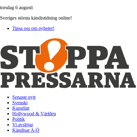
torsdag 6 augusti
Sveriges största kändistidning online!
Tipsa oss om nyheter!
Senaste nytt
Svenskt
Kungligt
Hollywood & Världen
Politik
Vi avslöjar
Kändisar A-Ö