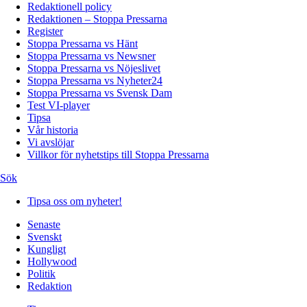
Redaktionell policy
Redaktionen – Stoppa Pressarna
Register
Stoppa Pressarna vs Hänt
Stoppa Pressarna vs Newsner
Stoppa Pressarna vs Nöjeslivet
Stoppa Pressarna vs Nyheter24
Stoppa Pressarna vs Svensk Dam
Test VI-player
Tipsa
Vår historia
Vi avslöjar
Villkor för nyhetstips till Stoppa Pressarna
Sök
Tipsa oss om nyheter!
Senaste
Svenskt
Kungligt
Hollywood
Politik
Redaktion