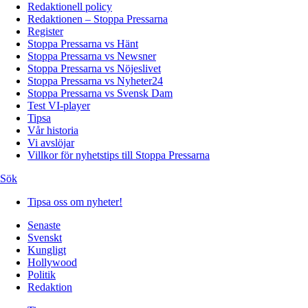
Redaktionell policy
Redaktionen – Stoppa Pressarna
Register
Stoppa Pressarna vs Hänt
Stoppa Pressarna vs Newsner
Stoppa Pressarna vs Nöjeslivet
Stoppa Pressarna vs Nyheter24
Stoppa Pressarna vs Svensk Dam
Test VI-player
Tipsa
Vår historia
Vi avslöjar
Villkor för nyhetstips till Stoppa Pressarna
Sök
Tipsa oss om nyheter!
Senaste
Svenskt
Kungligt
Hollywood
Politik
Redaktion