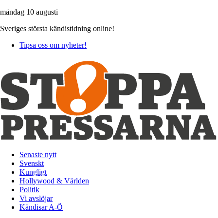
måndag 10 augusti
Sveriges största kändistidning online!
Tipsa oss om nyheter!
Senaste nytt
Svenskt
Kungligt
Hollywood & Världen
Politik
Vi avslöjar
Kändisar A-Ö