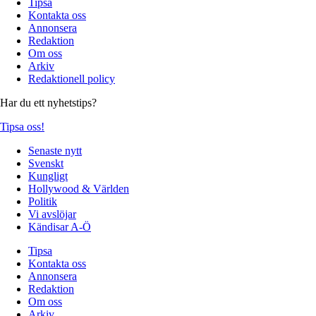
Tipsa
Kontakta oss
Annonsera
Redaktion
Om oss
Arkiv
Redaktionell policy
Har du ett nyhetstips?
Tipsa oss!
Senaste nytt
Svenskt
Kungligt
Hollywood & Världen
Politik
Vi avslöjar
Kändisar A-Ö
Tipsa
Kontakta oss
Annonsera
Redaktion
Om oss
Arkiv