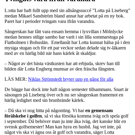
L:otta har haft fullt upp med sin allsångssuccé ”Lotta på Liseberg”
medan Mikael Sandström bland annat har arbetat på en ny bok.
Paret har i perioder tvingats vara ifrån varandra.
Sångerskan har fått vara ensam hemma i lyxvillan i Mölnlycke
medan hennes stilige sambo har varit i sin lilla sommarstuga på
Flatholmen i Bohuslän. Emellanåt har Lotta kunnat hälsa på i den
mysiga stugan och för ett par veckor sedan delade sig tv-läkaren
med av en härlig bild när hans kärlek åt skaldjur.
– Något av det bästa västkusten har att erbjuda, skrev han till
bilden där Lotta Engberg mumsar av den fräscha fångsten.
LÄS MER:
Niklas Strömstedt bryter upp en gång för alla
De bägge har dock inte haft någon semester tillsammans. Snart är
säsongen på Liseberg över och nu ser sångerskan framemot en
härlig ledighet med sin brunbrände kärlek.
– Då ska vi nog hitta på någonting. Vi har
en gemensam
förälskelse i golfen
, så vi ska försöka komma iväg och spela golf
i september. Då behöver man ju inte åka iväg, det kanske blir en
svensk golfsemester! Man kan hyra en husbil. Jag vet inte, på
något vis ska vi ägna oss åt golf och varandra, säger Lotta