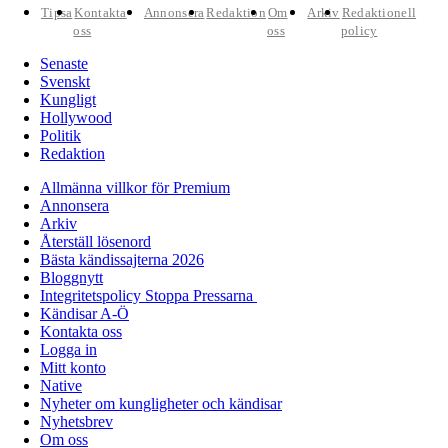
Tipsa
Kontakta
Annonsera
Redaktion
Om
Arkiv
Redaktionell
oss
oss
policy
Senaste
Svenskt
Kungligt
Hollywood
Politik
Redaktion
Allmänna villkor för Premium
Annonsera
Arkiv
Återställ lösenord
Bästa kändissajterna 2026
Bloggnytt
Integritetspolicy Stoppa Pressarna
Kändisar A-Ö
Kontakta oss
Logga in
Mitt konto
Native
Nyheter om kungligheter och kändisar
Nyhetsbrev
Om oss