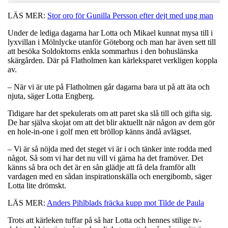
LÄS MER:
Stor oro för Gunilla Persson efter dejt med ung man
Under de lediga dagarna har Lotta och Mikael kunnat mysa till i
lyxvillan i Mölnlycke utanför Göteborg och man har även sett till
att besöka Soldoktorns enkla sommarhus i den bohuslänska
skärgården. Där på Flatholmen kan kärleksparet verkligen koppla
av.
– När vi är ute på Flatholmen går dagarna bara ut på att äta och
njuta, säger Lotta Engberg.
Tidigare har det spekulerats om att paret ska slå till och gifta sig.
De har själva skojat om att det blir aktuellt när någon av dem gör
en hole-in-one i golf men ett bröllop känns ändå avlägset.
– Vi är så nöjda med det steget vi är i och tänker inte rodda med
något. Så som vi har det nu vill vi gärna ha det framöver. Det
känns så bra och det är en sån glädje att få dela framför allt
vardagen med en sådan inspirationskälla och energibomb, säger
Lotta lite drömskt.
LÄS MER:
Anders Pihlblads fräcka kupp mot Tilde de Paula
Trots att kärleken tuffar på så har Lotta och hennes stilige tv-