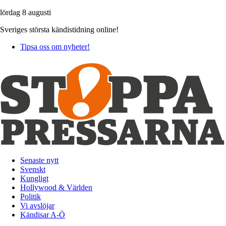
lördag 8 augusti
Sveriges största kändistidning online!
Tipsa oss om nyheter!
Senaste nytt
Svenskt
Kungligt
Hollywood & Världen
Politik
Vi avslöjar
Kändisar A-Ö