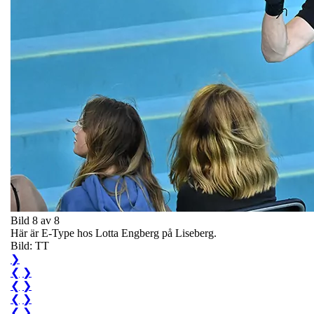
Bild 8 av 8
Här är E-Type hos Lotta Engberg på Liseberg.
Bild: TT
❯
❮
❯
❮
❯
❮
❯
❮
❯