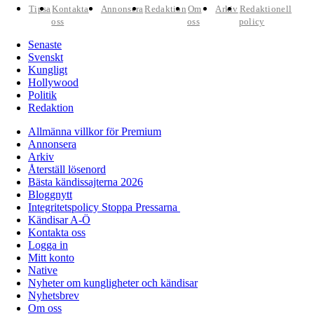
Tipsa
Kontakta
Annonsera
Redaktion
Om
Arkiv
Redaktionell
oss
oss
policy
Senaste
Svenskt
Kungligt
Hollywood
Politik
Redaktion
Allmänna villkor för Premium
Annonsera
Arkiv
Återställ lösenord
Bästa kändissajterna 2026
Bloggnytt
Integritetspolicy Stoppa Pressarna
Kändisar A-Ö
Kontakta oss
Logga in
Mitt konto
Native
Nyheter om kungligheter och kändisar
Nyhetsbrev
Om oss