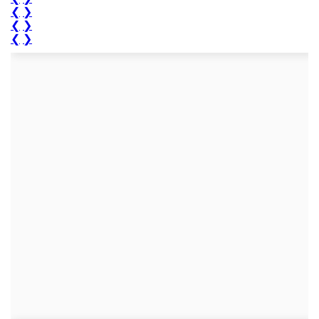
❮
❯
❮
❯
❮
❯