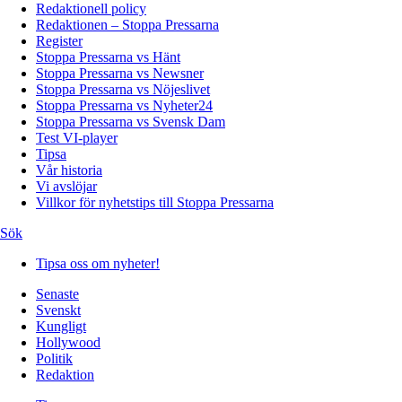
Redaktionell policy
Redaktionen – Stoppa Pressarna
Register
Stoppa Pressarna vs Hänt
Stoppa Pressarna vs Newsner
Stoppa Pressarna vs Nöjeslivet
Stoppa Pressarna vs Nyheter24
Stoppa Pressarna vs Svensk Dam
Test VI-player
Tipsa
Vår historia
Vi avslöjar
Villkor för nyhetstips till Stoppa Pressarna
Sök
Tipsa oss om nyheter!
Senaste
Svenskt
Kungligt
Hollywood
Politik
Redaktion