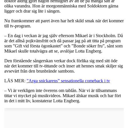
doktor aldrig gjort någon hemlighet av att de på många sätt är
olika varandra. Hon är morgonmänniska med Soldoktorn gärna
ligger och drar sig lite i sängen.
Nu framkommer att paret även har helt skild smak när det kommer
till tv-program.
– En dag i veckan är jag själv eftersom Mikael är i Stockholm. Då
är det alltså pojkvänsfritt och då passar jag på att titta på program
som ”Gift vid första ögonkastet” och ”Bonde söker fru”, sånt som
Mikael skulle totalvägra att se, avslöjar Lotta Engberg.
Den förstående sångerskan verkar dock förlika sig med sitt öde
när det kommer till tv-tittande och inser att hennes smak skiljer sig
avsevärt från den brunbrände sambons.
LÄS MER:
”Arga snickarens” sensationella comeback i tv
– Vi är verkligen inte överens om tablån. När vi är tillsammans
tittar vi mycket på musikvideos. Mikael älskar musik och har fört
in det i mitt liv, konstaterar Lotta Engberg.