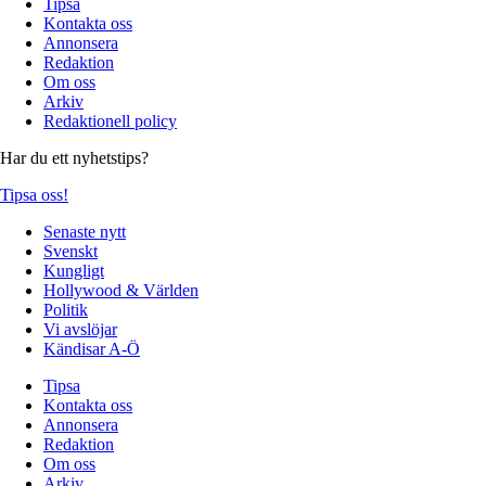
Tipsa
Kontakta oss
Annonsera
Redaktion
Om oss
Arkiv
Redaktionell policy
Har du ett nyhetstips?
Tipsa oss!
Senaste nytt
Svenskt
Kungligt
Hollywood & Världen
Politik
Vi avslöjar
Kändisar A-Ö
Tipsa
Kontakta oss
Annonsera
Redaktion
Om oss
Arkiv