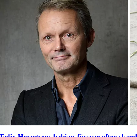
Felix Herngrens babian-försvar efter skan