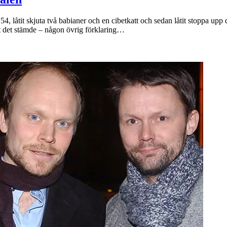
 54, låtit skjuta två babianer och en cibetkatt och sedan låtit stoppa u
tt det stämde – någon övrig förklaring…