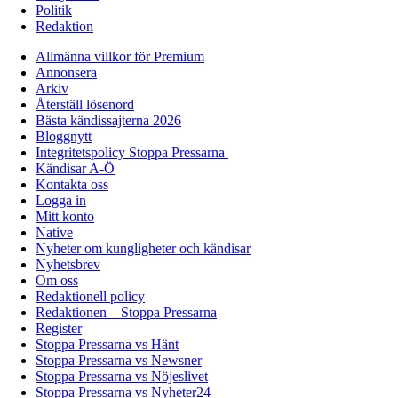
Politik
Redaktion
Allmänna villkor för Premium
Annonsera
Arkiv
Återställ lösenord
Bästa kändissajterna 2026
Bloggnytt
Integritetspolicy Stoppa Pressarna
Kändisar A-Ö
Kontakta oss
Logga in
Mitt konto
Native
Nyheter om kungligheter och kändisar
Nyhetsbrev
Om oss
Redaktionell policy
Redaktionen – Stoppa Pressarna
Register
Stoppa Pressarna vs Hänt
Stoppa Pressarna vs Newsner
Stoppa Pressarna vs Nöjeslivet
Stoppa Pressarna vs Nyheter24