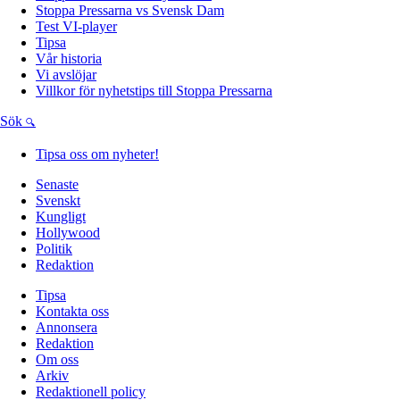
Stoppa Pressarna vs Svensk Dam
Test VI-player
Tipsa
Vår historia
Vi avslöjar
Villkor för nyhetstips till Stoppa Pressarna
Sök
Tipsa oss om nyheter!
Senaste
Svenskt
Kungligt
Hollywood
Politik
Redaktion
Tipsa
Kontakta oss
Annonsera
Redaktion
Om oss
Arkiv
Redaktionell policy