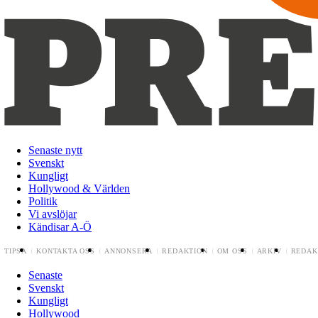
Senaste nytt
Svenskt
Kungligt
Hollywood & Världen
Politik
Vi avslöjar
Kändisar A-Ö
TIPSA
KONTAKTA OSS
ANNONSERA
REDAKTION
OM OSS
ARKIV
REDAK
Senaste
Svenskt
Kungligt
Hollywood