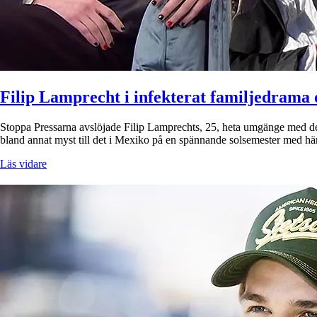
Filip Lamprecht i infekterat familjedrama
Stoppa Pressarna avslöjade Filip Lamprechts, 25, heta umgänge med de
bland annat myst till det i Mexiko på en spännande solsemester med här
Läs vidare