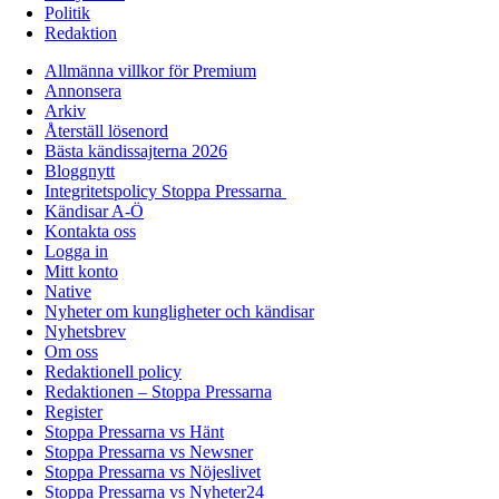
Politik
Redaktion
Allmänna villkor för Premium
Annonsera
Arkiv
Återställ lösenord
Bästa kändissajterna 2026
Bloggnytt
Integritetspolicy Stoppa Pressarna
Kändisar A-Ö
Kontakta oss
Logga in
Mitt konto
Native
Nyheter om kungligheter och kändisar
Nyhetsbrev
Om oss
Redaktionell policy
Redaktionen – Stoppa Pressarna
Register
Stoppa Pressarna vs Hänt
Stoppa Pressarna vs Newsner
Stoppa Pressarna vs Nöjeslivet
Stoppa Pressarna vs Nyheter24