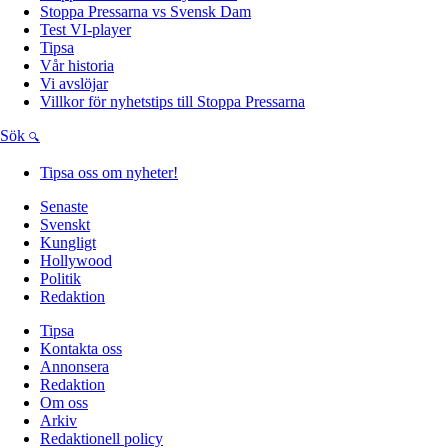
Stoppa Pressarna vs Svensk Dam
Test VI-player
Tipsa
Vår historia
Vi avslöjar
Villkor för nyhetstips till Stoppa Pressarna
Sök
Tipsa oss om nyheter!
Senaste
Svenskt
Kungligt
Hollywood
Politik
Redaktion
Tipsa
Kontakta oss
Annonsera
Redaktion
Om oss
Arkiv
Redaktionell policy