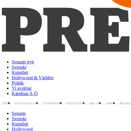
Senaste nytt
Svenskt
Kungligt
Hollywood & Världen
Politik
Vi avslöjar
Kändisar A-Ö
TIPSA
KONTAKTA OSS
ANNONSERA
REDAKTION
OM OSS
ARKIV
REDAK
Senaste
Svenskt
Kungligt
Hollywood