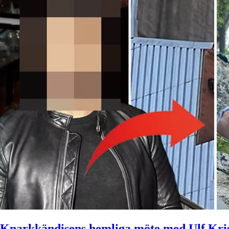
Knarkkändisens hemliga möte med Ulf Kris