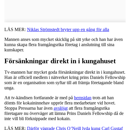
LÄS MER:
Niklas Strömstedt bryter upp en gång för alla
Mannen anses som mycket skicklig på sitt yrke och han har även
kunna skapa flera framgångsrika företag i anslutning till sina
kunskaper.
Försänkningar direkt in i kungahuset
Tv-mannen har mycket goda försänkningar direkt in i kungahuset.
Han är officiell medlem i nätverket kring prins Daniels Fellowship
som är en organisation som syftar till att främja företagande bland
unga.
Att tv-kändisen fortfarande är med på
hemsidan
trots att han
dömts för kokaininnehav upprör flera medarbetare vid hovet.
Stoppa Pressarna har även
avslöjat
att flera framgångsrika
företagare nu överväger att lämna Prins Daniels Fellowship då de
inte vill bli förknippade med kokain.
LÄS MER:
Därför vägrade Chris O’Neill lyda kung Carl Gustaf