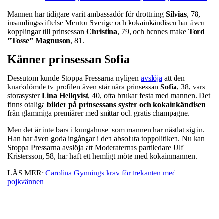
Mannen har tidigare varit ambassadör för drottning
Silvias
, 78,
insamlingsstiftelse Mentor Sverige och kokainkändisen har även
kopplingar till prinsessan
Christina
, 79, och hennes make
Tord
”Tosse” Magnuson
, 81.
Känner prinsessan Sofia
Dessutom kunde Stoppa Pressarna nyligen
avslöja
att den
knarkdömde tv-profilen även står nära prinsessan
Sofia
, 38, vars
storasyster
Lina
Hellqvist
, 40, ofta brukar festa med mannen. Det
finns otaliga
bilder på prinsessans syster och kokainkändisen
från glammiga premiärer med snittar och gratis champagne.
Men det är inte bara i kungahuset som mannen har nästlat sig in.
Han har även goda ingångar i den absoluta toppolitiken. Nu kan
Stoppa Pressarna avslöja att Moderaternas partiledare Ulf
Kristersson, 58, har haft ett hemligt möte med kokainmannen.
LÄS MER:
Carolina Gynnings krav för trekanten med
pojkvännen