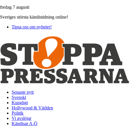
fredag 7 augusti
Sveriges största kändistidning online!
Tipsa oss om nyheter!
Senaste nytt
Svenskt
Kungligt
Hollywood & Världen
Politik
Vi avslöjar
Kändisar A-Ö