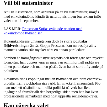
Vill bli statsminister
Att Ulf Kristersson, som aspirerar på att bli statsminister, umgås
med en kokaindömd kändis är naturligtvis ingen bra reklam inför
valet den 11 september.
LÄS MER:
Prinsessan Sofias oväntade relation med
kokaindömde tv-kändisen
Kokainkändisens umgänge kan dock få större
politiska
följdverkningar
än så. Stoppa Pressarna kan nu avslöja att tv-
mannens sambo står mycket nära en annan partiledare.
Sambon är framgångsrikt styrelseproffs och företagare och mycket
förmögen, han uppges vara en nära vän och informell rådgivare
till en partiledare och mannen påstås även ha ett stort inflytande på
politikern.
Dessutom finns kopplingar mellan tv-mannen och flera chemsex-
profiller från Stockholms gayvärld. En mycket framgångsrik PR-
man med ett nästintill osannolikt politiskt nätverk har flera
ingångar på framför allt den borgerliga sidan men han har även
professionella samarbeten med högt uppsatta socialdemokrater.
Kan påverka valet