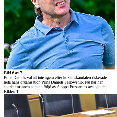
Bild 6 av 7
Prins Daniels val att inte agera efter kokainskandalen riskerade
hela hans organisation Prins Daniels Fellowship. Nu har han
sparkat mannen som en följd av Stoppa Pressarnas avslöjanden.
Bilder: TT