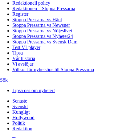
Redaktionell policy
Redaktionen – Stoppa Pressarna
Register
Stoppa Pressarna vs Hänt
Stoppa Pressarna vs Newsner
Stoppa Pressarna vs Nöjeslivet
Stoppa Pressarna vs Nyheter24
Stoppa Pressarna vs Svensk Dam
Test VI-player
Tipsa
Vår historia
Vi avslöjar
Villkor för nyhetstips till Stoppa Pressarna
Sök
Tipsa oss om nyheter!
Senaste
Svenskt
Kungligt
Hollywood
Politik
Redaktion