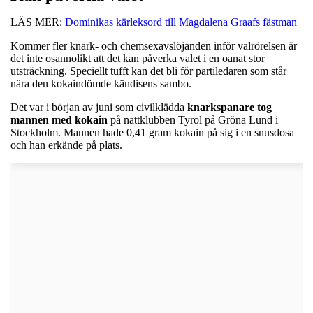
LÄS MER:
Dominikas kärleksord till Magdalena Graafs fästman
Kommer fler knark- och chemsexavslöjanden inför valrörelsen är
det inte osannolikt att det kan påverka valet i en oanat stor
utsträckning. Speciellt tufft kan det bli för partiledaren som står
nära den kokaindömde kändisens sambo.
Det var i början av juni som civilklädda
knarkspanare tog
mannen med kokain
på nattklubben Tyrol på Gröna Lund i
Stockholm. Mannen hade 0,41 gram kokain på sig i en snusdosa
och han erkände på plats.