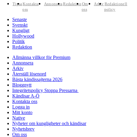
Tipsa
Kontakta
Annonsera
Redaktion
Om
Arkiv
Redaktionell
oss
oss
policy
Senaste
Svenskt
Kungligt
Hollywood
Politik
Redaktion
Allmänna villkor för Premium
Annonsera
Arkiv
Återställ lösenord
Bästa kändissajterna 2026
Bloggnytt
Integritetspolicy Stoppa Pressarna
Kändisar A-Ö
Kontakta oss
Logga in
Mitt konto
Native
Nyheter om kungligheter och kändisar
Nyhetsbrev
Om oss