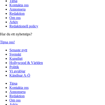
Tipsa
Kontakta oss
Annonsera
Redaktion
Om oss
Arkiv
Redaktionell policy
Har du ett nyhetstips?
Tipsa oss!
Senaste nytt
Svenskt
Kungligt
Hollywood & Världen
Politik
Vi avslöjar
Kändisar A-Ö
Tipsa
Kontakta oss
Annonsera
Redaktion
Om oss
Arkiv