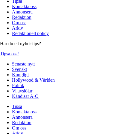
Tipsa
Kontakta oss
Annonsera
Redaktion
Om oss
Arkiv
Redaktionell policy
Har du ett nyhetstips?
Tipsa oss!
Senaste nytt
Svenskt
Kungligt
Hollywood & Världen
Politik
Vi avslöjar
Kändisar A-Ö
Tipsa
Kontakta oss
Annonsera
Redaktion
Om oss
Arkiv