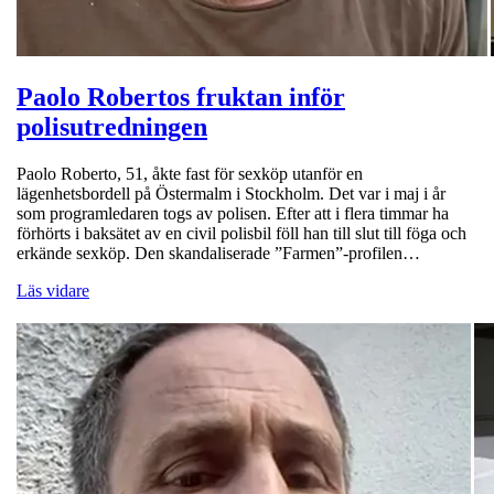
Paolo Robertos fruktan inför
polisutredningen
Paolo Roberto, 51, åkte fast för sexköp utanför en
lägenhetsbordell på Östermalm i Stockholm. Det var i maj i år
som programledaren togs av polisen. Efter att i flera timmar ha
förhörts i baksätet av en civil polisbil föll han till slut till föga och
erkände sexköp. Den skandaliserade ”Farmen”-profilen…
Läs vidare