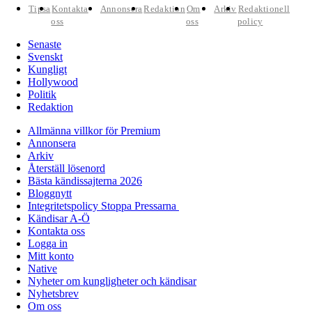
Tipsa
Kontakta
Annonsera
Redaktion
Om
Arkiv
Redaktionell
oss
oss
policy
Senaste
Svenskt
Kungligt
Hollywood
Politik
Redaktion
Allmänna villkor för Premium
Annonsera
Arkiv
Återställ lösenord
Bästa kändissajterna 2026
Bloggnytt
Integritetspolicy Stoppa Pressarna
Kändisar A-Ö
Kontakta oss
Logga in
Mitt konto
Native
Nyheter om kungligheter och kändisar
Nyhetsbrev
Om oss