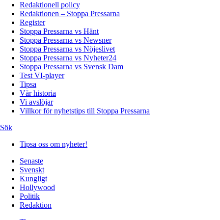
Redaktionell policy
Redaktionen – Stoppa Pressarna
Register
Stoppa Pressarna vs Hänt
Stoppa Pressarna vs Newsner
Stoppa Pressarna vs Nöjeslivet
Stoppa Pressarna vs Nyheter24
Stoppa Pressarna vs Svensk Dam
Test VI-player
Tipsa
Vår historia
Vi avslöjar
Villkor för nyhetstips till Stoppa Pressarna
Sök
Tipsa oss om nyheter!
Senaste
Svenskt
Kungligt
Hollywood
Politik
Redaktion