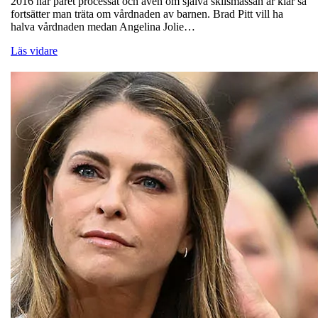
2016 har paret processat och även om själva skilsmässan är klar så
fortsätter man träta om vårdnaden av barnen. Brad Pitt vill ha
halva vårdnaden medan Angelina Jolie…
Läs vidare