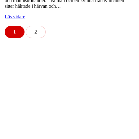
och människohandel. Två män och en kvinna från Rumänien
sitter häktade i härvan och…
Läs vidare
1
2