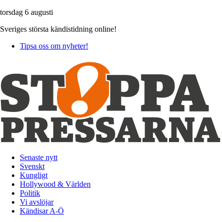
torsdag 6 augusti
Sveriges största kändistidning online!
Tipsa oss om nyheter!
Senaste nytt
Svenskt
Kungligt
Hollywood & Världen
Politik
Vi avslöjar
Kändisar A-Ö